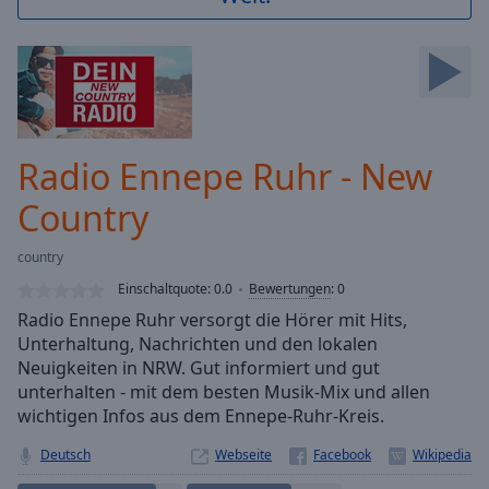
Backward
Skip
Forward
Mute
Current
Time
0:00
/
Radio Ennepe Ruhr - New
Duration
-:-
Loaded
:
Country
0.00%
Stream
country
Type
LIVE
Einschaltquote:
0.0
Bewertungen
:
0
Seek to
live,
Radio Ennepe Ruhr versorgt die Hörer mit Hits,
currently
Unterhaltung, Nachrichten und den lokalen
behind
live
LIVE
Neuigkeiten in NRW. Gut informiert und gut
Remaining
unterhalten - mit dem besten Musik-Mix und allen
Time
-
wichtigen Infos aus dem Ennepe-Ruhr-Kreis.
-:-
Deutsch
Webseite
1x