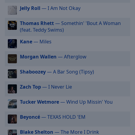
cancel
Jelly Roll
— I Am Not Okay
and
close
Thomas Rhett
— Somethin' 'Bout A Woman
the
(feat. Teddy Swims)
window.
Kane
— Miles
Text
Color
Morgan Wallen
— Afterglow
Opacity
Shaboozey
— A Bar Song (Tipsy)
Zach Top
— I Never Lie
Text
Background
Color
Tucker Wetmore
— Wind Up Missin' You
Beyoncé
— TEXAS HOLD 'EM
Opacity
Blake Shelton
— The More I Drink