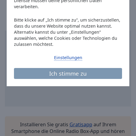
Dienste müssen deine persönlichen Daten
Reset
Ortszeit in Wuppertal
:
14:11
,
08.09.2026
verarbeiten.
Done
Close
Modal
Bitte klicke auf „Ich stimme zu“, um sicherzustellen,
Dialog
dass du unsere Website optimal nutzen kannst.
End
Alternativ kannst du unter „Einstellungen“
of
auswählen, welche Cookies oder Technologien du
dialog
zulassen möchtest.
window.
Einstellungen
Ich stimme zu
Installieren Sie gratis
Gratisapp
auf Ihrem
Smartphone die Online Radio Box-App und hören