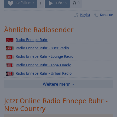
Gefällt mir
1
Hören
0
Playback
Rate
Playlist
Kontakte
Chapters
Ähnliche Radiosender
Chapters
Descriptions
Radio Ennepe Ruhr
Radio Ennepe Ruhr - 80er Radio
descriptions
off
,
Radio Ennepe Ruhr - Lounge Radio
selected
Radio Ennepe Ruhr - Top40 Radio
Subtitles
Radio Ennepe Ruhr - Urban Radio
subtitles
Radio Ennepe Ruhr - Rock Radio
Weitere mehr
settings
,
Radio Ennepe Ruhr - Weihnachts
opens
subtitles
Jetzt Online Radio Ennepe Ruhr -
Radio Ennepe Ruhr - 90er Radio
settings
New Country
Radio Ennepe Ruhr - Deutsch Pop
dialog
subtitles
Radio Ennepe Ruhr - Love Radio