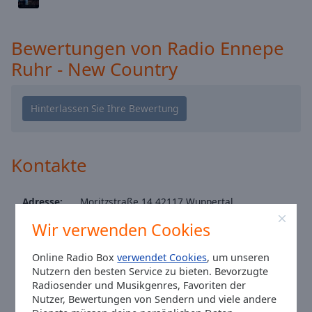
Caption
Area
Background
Bewertungen von Radio Ennepe
Color
Ruhr - New Country
Opacity
Font
Size
Kontakte
Text
Edge
Adresse:
Moritzstraße 14 42117 Wuppertal
Style
Telefon:
+49 202 257703
Wir verwenden Cookies
Website:
www.radioenneperuhr.de
Font
Online Radio Box
verwendet Cookies
, um unseren
Email:
info@radioenneperuhr.de
Family
Nutzern den besten Service zu bieten. Bevorzugte
Facebook:
@RadioEnnepeRuhr
Radiosender und Musikgenres, Favoriten der
Instagram:
@radioenneperuhr
Nutzer, Bewertungen von Sendern und viele andere