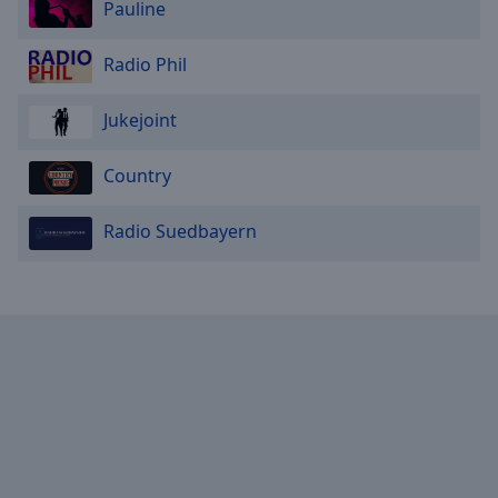
Pauline
Radio Phil
Jukejoint
Country
Radio Suedbayern