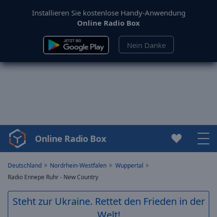
Installieren Sie kostenlose Handy-Anwendung
Online Radio Box
Nein Danke
Online Radio Box
Video
Player
is
Deutschland
Nordrhein-Westfalen
Wuppertal
loading.
Radio Ennepe Ruhr - New Country
Play
Video
Steht zur Ukraine. Rettet den Frieden in der
Play
Welt!
Skip