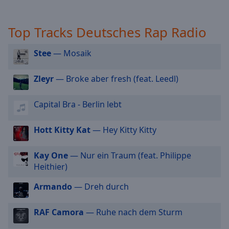
off
,
selected
Top Tracks Deutsches Rap Radio
Audio
Track
Stee
— Mosaik
Picture-
in-
Zleyr
— Broke aber fresh (feat. Leedl)
Picture
Fullscreen
This
Capital Bra - Berlin lebt
is
a
Hott Kitty Kat
— Hey Kitty Kitty
modal
window.
Kay One
— Nur ein Traum (feat. Philippe
Heithier)
Beginning
of
Armando
— Dreh durch
dialog
window.
RAF Camora
— Ruhe nach dem Sturm
Escape
will