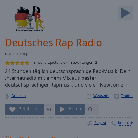
Backward
Skip
Forward
Mute
Current
Time
0:00
Deutsches Rap Radio
/
Duration
-:-
rap
hip-hop
Loaded
:
0.00%
Einschaltquote:
5.0
Bewertungen
:
2
Stream
24 Stunden täglich deutschsprachige Rap-Musik. Dein
Type
LIVE
Internetradio mit einem Mix aus bester
Seek to
deutschsprachiger Rapmusik und vielen Newcomern.
live,
currently
Deutsch
Webseite
behind
live
LIVE
Remaining
Gefällt mir
41
Hören
1
Time
-
-:-
Playlist
Kontakte
1x