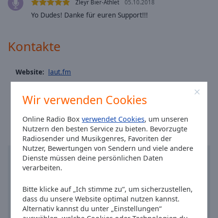
Caption
Zleyr Bier-Athlet
05.10.2018
Area
Yo Dudes! Danke für euren Support!!!
Background
Color
Kontakte
Opacity
Website:
laut.fm
Twitter:
@Deutsch_im_Ohr
Font
Wir verwenden Cookies
Ortszeit in Leipzig
:
16:40
,
08.08.2026
Size
Online Radio Box
verwendet Cookies
, um unseren
Nutzern den besten Service zu bieten. Bevorzugte
Text
Radiosender und Musikgenres, Favoriten der
Edge
Nutzer, Bewertungen von Sendern und viele andere
Style
Dienste müssen deine persönlichen Daten
verarbeiten.
Font
Bitte klicke auf „Ich stimme zu“, um sicherzustellen,
Family
dass du unsere Website optimal nutzen kannst.
Alternativ kannst du unter „Einstellungen“