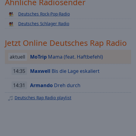
Ähnliche Radiosender
Playback
Rate
Deutsches Rock-Pop-Radio
Chapters
Deutsches Schlager Radio
Chapters
Jetzt Online Deutsches Rap Radio
Descriptions
descriptions
aktuell
MoTrip
Mama (feat. Haftbefehl)
off
,
selected
14:35
Maxwell
Bis die Lage eskaliert
Subtitles
14:31
Armando
Dreh durch
subtitles
Deutsches Rap Radio playlist
settings
,
opens
subtitles
settings
dialog
subtitles