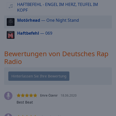
HAFTBEFEHL - ENGEL IM HERZ, TEUFEL IM
cancel
KOPF
and
close
Motörhead
— One Night Stand
the
window.
Haftbefehl
— 069
Text
Color
Bewertungen von Deutsches Rap
Radio
Opacity
Text
Background
Color
Emre Özenir
18.06.2020
Opacity
Best Beat