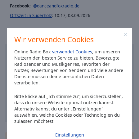
Caption
Facebook:
@danceandfoxradio.de
Area
Background
Ortszeit in Süderholz
:
10:17
,
08.09.2026
Color
Wir verwenden Cookies
Opacity
Online Radio Box
verwendet Cookies
, um unseren
Font
Nutzern den besten Service zu bieten. Bevorzugte
Radiosender und Musikgenres, Favoriten der
Size
Nutzer, Bewertungen von Sendern und viele andere
Dienste müssen deine persönlichen Daten
Text
verarbeiten.
Edge
Style
Bitte klicke auf „Ich stimme zu“, um sicherzustellen,
dass du unsere Website optimal nutzen kannst.
Alternativ kannst du unter „Einstellungen“
Font
auswählen, welche Cookies oder Technologien du
Family
zulassen möchtest.
Einstellungen