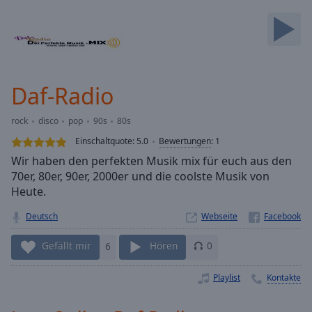
Backward
Skip
Forward
Mute
Current
Time
0:00
Daf-Radio
/
Duration
-:-
rock
disco
pop
90s
80s
Loaded
:
0.00%
Einschaltquote:
5.0
Bewertungen
:
1
Stream
Wir haben den perfekten Musik mix für euch aus den
Type
LIVE
70er, 80er, 90er, 2000er und die coolste Musik von
Seek to
Heute.
live,
currently
Deutsch
Webseite
behind
live
LIVE
Remaining
Gefällt mir
6
Hören
0
Time
-
-:-
Playlist
Kontakte
1x