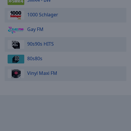
SWR4 - BW
1000 Schlager
Gay FM
90s90s HITS
80s80s
Vinyl Maxi FM