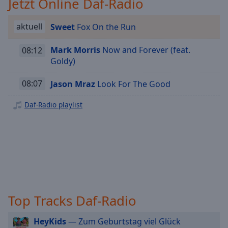
Jetzt Online Daf-Radio
Playback
Rate
aktuell
Sweet
Fox On the Run
Chapters
Mark Morris
Now and Forever (feat.
08:12
Chapters
Goldy)
Descriptions
08:07
Jason Mraz
Look For The Good
descriptions
Daf-Radio playlist
off
,
selected
Subtitles
subtitles
settings
,
opens
subtitles
Top Tracks Daf-Radio
settings
dialog
HeyKids
— Zum Geburtstag viel Glück
subtitles