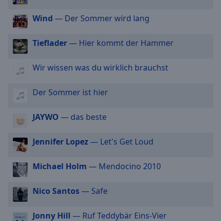
off
,
selected
Wind
— Der Sommer wird lang
Audio
Tieflader
— Hier kommt der Hammer
Track
Picture-
Wir wissen was du wirklich brauchst
in-
Picture
Fullscreen
Der Sommer ist hier
This
is
JAYWO
— das beste
a
modal
Jennifer Lopez
— Let's Get Loud
window.
Beginning
Michael Holm
— Mendocino 2010
of
dialog
Nico Santos
— Safe
window.
Escape
Jonny Hill
— Ruf Teddybär Eins-Vier
will