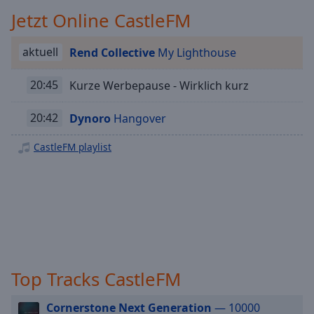
Playback
Jetzt Online CastleFM
Rate
Chapters
aktuell
Rend Collective
My Lighthouse
Chapters
20:45
Kurze Werbepause - Wirklich kurz
Descriptions
20:42
Dynoro
Hangover
descriptions
off
,
CastleFM playlist
selected
Subtitles
subtitles
settings
,
opens
subtitles
Top Tracks CastleFM
settings
dialog
subtitles
Cornerstone Next Generation
— 10000