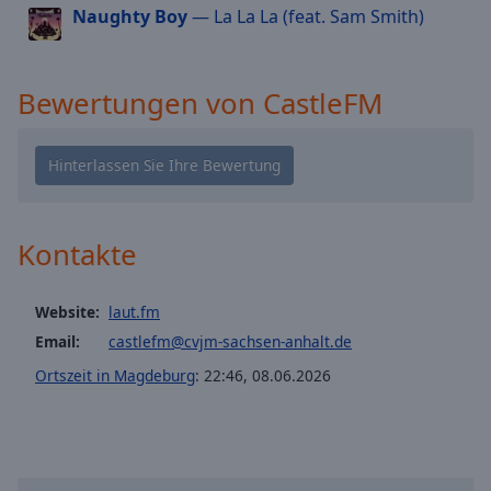
Naughty Boy
— La La La (feat. Sam Smith)
cancel
and
close
the
Bewertungen von CastleFM
window.
Text
Color
Kontakte
Opacity
Website:
laut.fm
Text
Email:
castlefm@cvjm-sachsen-anhalt.de
Background
Color
Ortszeit in Magdeburg
:
22:46
,
08.06.2026
Opacity