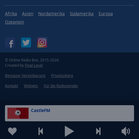
Afrika
Asien
Nordamerika
Südamerika
Europa
Ozeanien
© Online Radio Box, 2015-2026.
Created by
Final Level
Benutzer Vereinbarung
Privatsphäre
Kontakt
Widgets
Für die Radiosender
CastleFM