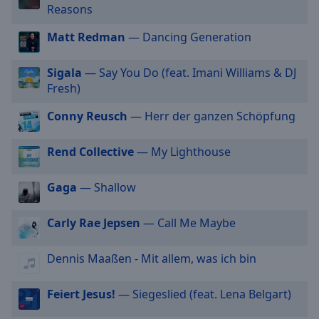
off
,
Reasons
selected
Matt Redman
— Dancing Generation
Audio
Track
Sigala
— Say You Do (feat. Imani Williams & DJ
Fresh)
Picture-
in-
Picture
Conny Reusch
— Herr der ganzen Schöpfung
Fullscreen
This
Rend Collective
— My Lighthouse
is
a
Gaga
— Shallow
modal
window.
Carly Rae Jepsen
— Call Me Maybe
Beginning
of
Dennis Maaßen - Mit allem, was ich bin
dialog
window.
Feiert Jesus!
— Siegeslied (feat. Lena Belgart)
Escape
will