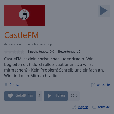
Backward
Skip
Forward
Mute
Current
Time
0:00
CastleFM
/
Duration
-:-
dance
electronic
house
pop
Loaded
:
0.00%
Einschaltquote:
0.0
Bewertungen
:
0
Stream
CastleFM ist dein christliches Jugendradio. Wir
Type
LIVE
begleiten dich durch alle Situationen. Du willst
Seek to
mitmachen? - Kein Problem! Schreib uns einfach an.
live,
Wir sind dein Mitmachradio.
currently
behind
live
LIVE
Deutsch
Webseite
Remaining
Time
-
Gefällt mir
5
Hören
0
-:-
Playlist
Kontakte
1x