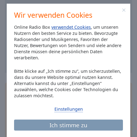
Caption
Area
Wir verwenden Cookies
Background
Color
Online Radio Box
verwendet Cookies
, um unseren
Nutzern den besten Service zu bieten. Bevorzugte
Opacity
Radiosender und Musikgenres, Favoriten der
Nutzer, Bewertungen von Sendern und viele andere
Dienste müssen deine persönlichen Daten
Font
verarbeiten.
Size
Bitte klicke auf „Ich stimme zu“, um sicherzustellen,
dass du unsere Website optimal nutzen kannst.
Text
Alternativ kannst du unter „Einstellungen“
Edge
auswählen, welche Cookies oder Technologien du
Installieren Sie gratis
Gratisapp
auf Ihrem
Style
zulassen möchtest.
Smartphone die Online Radio Box-App und hören
Sie Ihr Lieblingsradio online an, wo Sie immer
Einstellungen
wollen.
Font
Family
Ich stimme zu