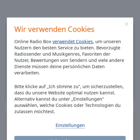
Caption
Area
Background
Color
Wir verwenden Cookies
Opacity
Online Radio Box
verwendet Cookies
, um unseren
Nutzern den besten Service zu bieten. Bevorzugte
Radiosender und Musikgenres, Favoriten der
Font
Nutzer, Bewertungen von Sendern und viele andere
Size
Dienste müssen deine persönlichen Daten
verarbeiten.
Text
Bitte klicke auf „Ich stimme zu“, um sicherzustellen,
Edge
dass du unsere Website optimal nutzen kannst.
Style
Alternativ kannst du unter „Einstellungen“
auswählen, welche Cookies oder Technologien du
zulassen möchtest.
Font
Installieren Sie gratis
Gratisapp
auf Ihrem
Family
Einstellungen
Smartphone die Online Radio Box-App und hören
Sie Ihr Lieblingsradio online an, wo Sie immer