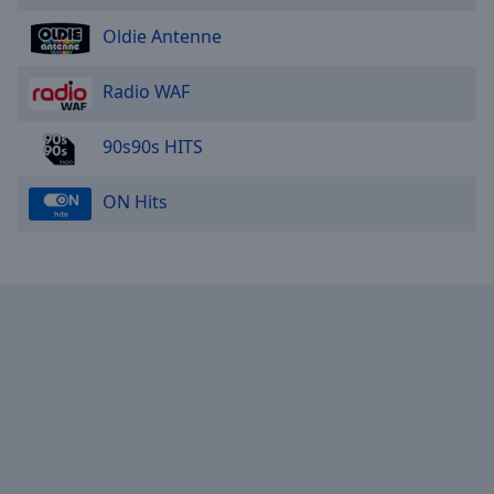
Oldie Antenne
Radio WAF
90s90s HITS
ON Hits