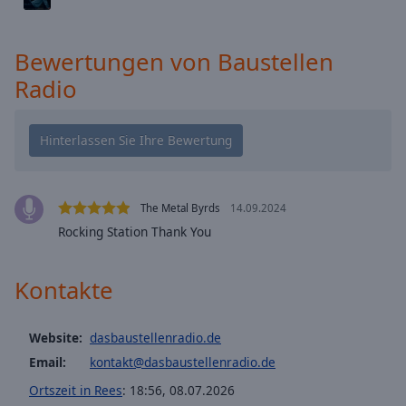
cancel
and
Bewertungen von Baustellen
close
the
Radio
window.
Text
Color
The Metal Byrds
14.09.2024
Opacity
Rocking Station Thank You
Text
Kontakte
Background
Color
Website:
dasbaustellenradio.de
Opacity
Email:
kontakt@dasbaustellenradio.de
Ortszeit in Rees
:
18:56
,
08.07.2026