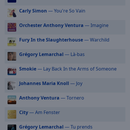
off
,
selected
Carly Simon
— You're So Vain
Audio
Orchester Anthony Ventura
— Imagine
Track
Picture-
Fury In the Slaughterhouse
— Warchild
in-
Picture
Fullscreen
Grégory Lemarchal
— Là-bas
This
is
Smokie
— Lay Back In the Arms of Someone
a
modal
Johannes Maria Knoll
— Joy
window.
Beginning
Anthony Ventura
— Tornero
of
dialog
City
— Am Fenster
window.
Escape
Grégory Lemarchal
— Tu prends
will