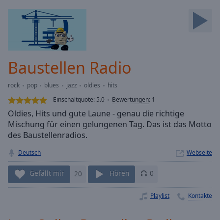
Backward
Skip
Forward
Mute
Current
Time
0:00
Baustellen Radio
/
Duration
-:-
rock
pop
blues
jazz
oldies
hits
Loaded
:
0.00%
Einschaltquote:
5.0
Bewertungen
:
1
Stream
Oldies, Hits und gute Laune - genau die richtige
Type
LIVE
Mischung für einen gelungenen Tag. Das ist das Motto
Seek to
des Baustellenradios.
live,
currently
Deutsch
Webseite
behind
live
LIVE
Remaining
Gefällt mir
20
Hören
0
Time
-
-:-
Playlist
Kontakte
1x