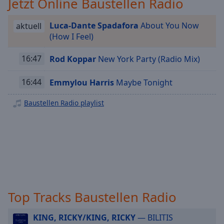
Jetzt Online Baustellen Radio
Playback
Rate
Luca-Dante Spadafora
About You Now
aktuell
(How I Feel)
Chapters
Chapters
16:47
Rod Koppar
New York Party (Radio Mix)
Descriptions
16:44
Emmylou Harris
Maybe Tonight
descriptions
Baustellen Radio playlist
off
,
selected
Subtitles
subtitles
settings
,
opens
subtitles
Top Tracks Baustellen Radio
settings
dialog
KING, RICKY/KING, RICKY
— BILITIS
subtitles