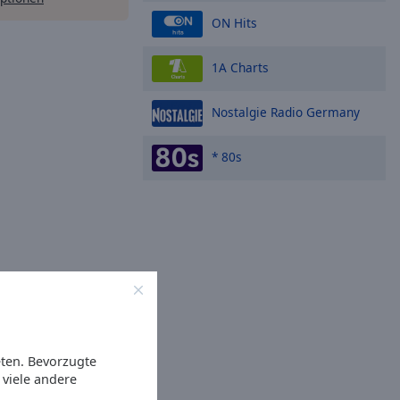
ON Hits
1A Charts
Nostalgie Radio Germany
* 80s
eten. Bevorzugte
viele andere