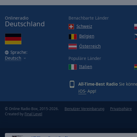
Opacity
Onlineradio
Benachbarte Länder
Deutschland
Font
Schweiz
Size
Belgien
Österreich
Text
Sprache:
Edge
Deutsch
Populäre Länder
Style
Italien
Font
All-Time-Best Radio
Sie könne
Family
iOS-
App!
Reset
© Online Radio Box, 2015-2026.
Benutzer Vereinbarung
Privatsphäre
Done
Created by
Final Level
Close
Modal
Dialog
End