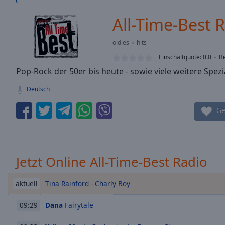
/
Duration
-:-
All-Time-Best 
Loaded
:
0.00%
oldies
hits
0:00
Einschaltquote:
0.0
B
Stream
Type
Pop-Rock der 50er bis heute - sowie viele weitere Spezi
LIVE
Seek to
Deutsch
live,
currently
behind
Ge
live
LIVE
Remaining
Time
-
-:-
Jetzt Online All-Time-Best Radio
1x
Playback
Tina Rainford - Charly Boy
aktuell
Rate
Dana
Fairytale
09:29
Chapters