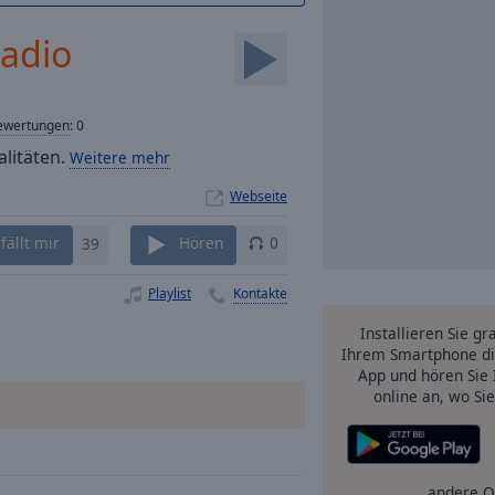
Radio
ewertungen
:
0
alitäten.
Weitere mehr
Webseite
fällt mir
39
Hören
0
Playlist
Kontakte
Installieren Sie gr
Ihrem Smartphone di
App und hören Sie 
online an, wo Si
andere O