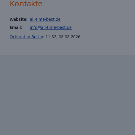
window.
Kontakte
Text
Website:
all-time-best.de
Color
Email:
info@all-time-best.de
Ortszeit in Berlin
:
11:32
,
08.08.2026
Opacity
Text
Background
Color
Opacity
Caption
Area
Background
Color