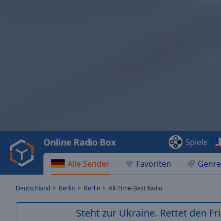
Video
Player
is
loading.
Play
Video
Online Radio Box
Spiele
Play
Skip
Alle Sender
Favoriten
Genre
Backward
Skip
Forward
Deutschland
Berlin
Berlin
All-Time-Best Radio
Mute
Current
Steht zur Ukraine. Rettet den Fr
Time
0:00