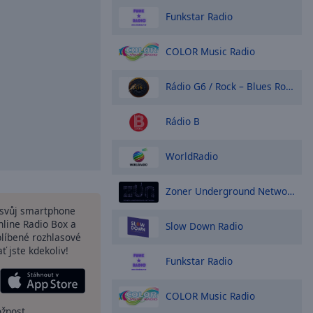
Funkstar Radio
COLOR Music Radio
Rádio G6 / Rock – Blues Rock 70s 80s 90s
Rádio B
WorldRadio
Zoner Underground Network
a svůj smartphone
nline Radio Box a
Slow Down Radio
blíbené rozhlasové
ať jste kdekoliv!
Funkstar Radio
COLOR Music Radio
ožnost