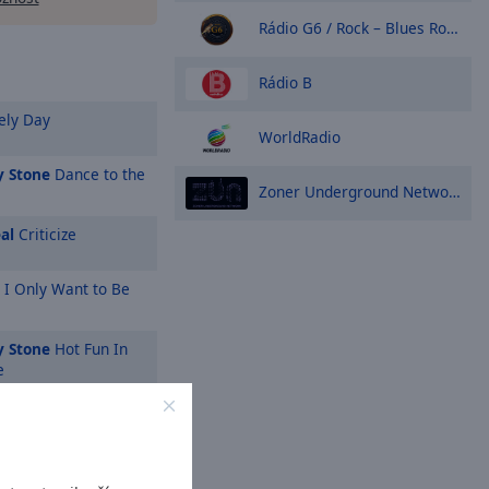
Rádio G6 / Rock – Blues Rock 70s 80s 90s
Rádio B
ely Day
WorldRadio
y Stone
Dance to the
Zoner Underground Network
al
Criticize
I Only Want to Be
y Stone
Hot Fun In
e
round
The Humpty
aa
Reckless (feat.