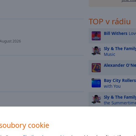
TOP v rádiu
Bill Withers
Lov
 August 2026
Sly & The Famil
Music
Alexander O'Ne
Bay City Rollers
with You
Sly & The Famil
the Summertim
Digital Underg
Dance
soubory cookie
Afrika Bambaat