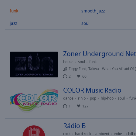
/
Duration
-:-
funk
smooth jazz
Loaded
:
0.00%
jazz
soul
0:00
Stream
Type
LIVE
Seek to
Zoner Underground Ne
live,
currently
house
soul
funk
behind
live
LIVE
Ziggy Funk, Taliwa - What You Afraid Of
Remaining
2
60
Time
-
-:-
COLOR Music Radio
dance
r'n'b
pop
hip-hop
soul
fun
1x
1
127
Playback
Rate
Rádio B
Chapters
rock
hard rock
ambient
indie
chill-