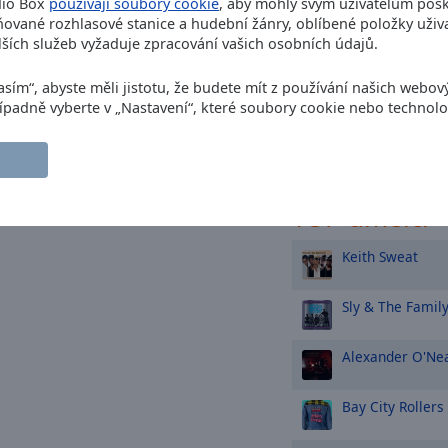
UB40)
dio Box
používají soubory cookie
, aby mohly svým uživatelům posk
ované rozhlasové stanice a hudební žánry, oblíbené položky uživa
Level 42
To Be W
ších služeb vyžaduje zpracování vašich osobních údajů.
Bruce Willis
Und
asím“, abyste měli jistotu, že budete mít z používání našich webov
Případně vyberte v „Nastavení“, které soubory cookie nebo technolo
Sister Sledge
We
TOP umělci
Keith Sweat
Sly & The Famil
Alexander O'Ne
Bay City Rollers