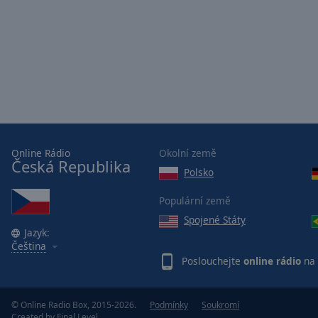
Opacity
Font
Size
Text
Edge
Style
Online Rádio
Okolní země
Česká Republika
Polsko
Font
Family
Populární země
Spojené Státy
Jazyk:
Reset
Čeština
Poslouchejte
online rádio
na 
Done
Close
Modal
Dialog
© Online Radio Box, 2015-2026.
Podmínky
Soukromí
End
Created by
Final Level