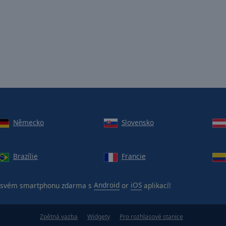
Německo
Slovensko
Brazílie
Francie
svém smartphonu zdarma s
Android
or
iOS
aplikací!
Zpětná vazba
Widgety
Pro rozhlasové stanice