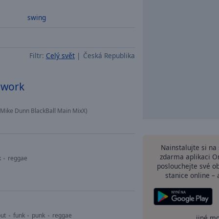
swing
Filtr:
Celý svět
Česká Republika
twork
 (Mike Dunn BlackBall Main MixX)
Nainstalujte si n
zdarma aplikaci O
k
reggae
poslouchejte své o
stanice online – 
out
funk
punk
reggae
jiné m