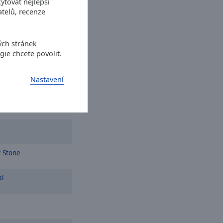
ytovat nejlepší
telů, recenze
ith You Again
er The Boardwalk
ých stránek
gie chcete povolit.
 Are Family
Nastavení
y Stone
al