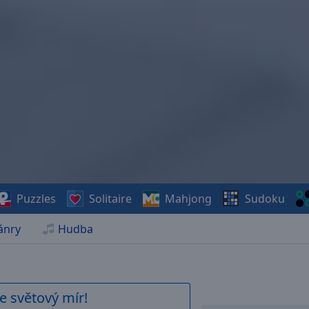
Puzzles
Solitaire
Mahjong
Sudoku
ánry
Hudba
e světový mír!