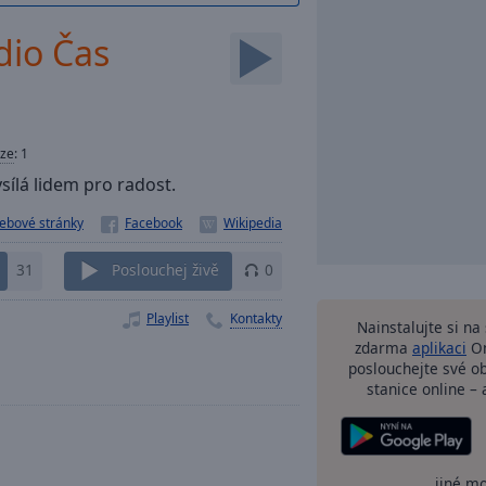
io Čas
ze
:
1
sílá lidem pro radost.
ebové stránky
31
Poslouchej živě
0
Playlist
Kontakty
Nainstalujte si n
zdarma
aplikaci
On
poslouchejte své o
stanice online – 
jiné m