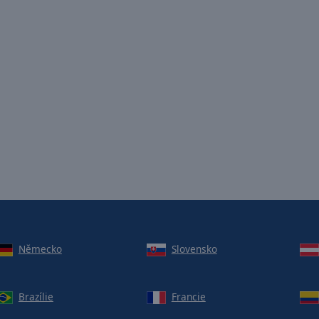
Německo
Slovensko
Brazílie
Francie