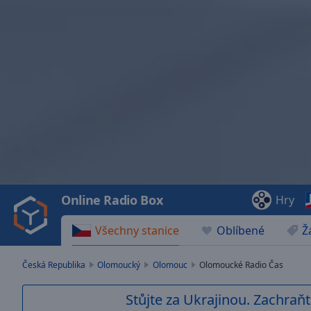
Video
Player
is
loading.
Play
Video
Online Radio Box
Hry
Play
Skip
Všechny stanice
Oblíbené
Ž
Backward
Skip
Forward
Česká Republika
Olomoucký
Olomouc
Olomoucké Radio Čas
Mute
Current
Stůjte za Ukrajinou. Zachraňt
Time
0:00