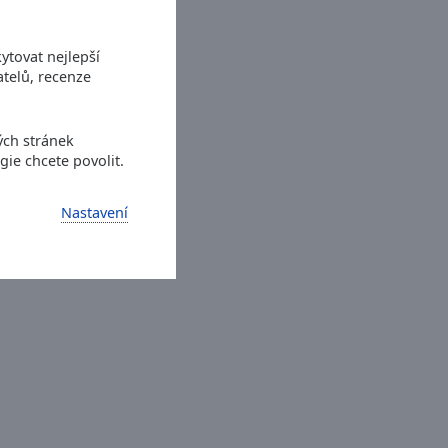
ytovat nejlepší
telů, recenze
ých stránek
gie chcete povolit.
Nastavení