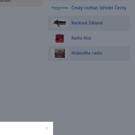
Český rozhlas Střední Čechy
Rocková Zábava
Radio Kiss
Kluboofka radio