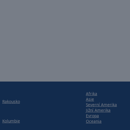
Afrika
Asie
Rakousko
Severní Amerika
Jižní Amerika
Evropa
Kolumbie
Oceania