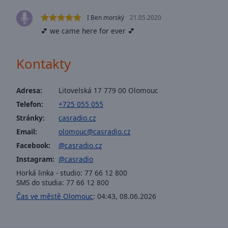
window.
I Ben morský
21.05.2020
Text
💕 we came here for ever 💕
Color
Kontakty
Opacity
Adresa:
Litovelská 17 779 00 Olomouc
Text
Telefon:
+725 055 055
Background
Color
Stránky:
casradio.cz
Email:
olomouc@casradio.cz
Facebook:
@casradio.cz
Opacity
Instagram:
@casradio
Horká linka - studio: 77 66 12 800
Caption
SMS do studia: 77 66 12 800
Area
Čas ve městě Olomouc
:
04:43
,
08.06.2026
Background
Color