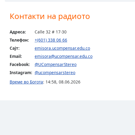
Chapters
Chapters
Контакти на радиото
Descriptions
Адреса:
Calle 32 # 17-30
descriptions
Телефон:
+(601) 338 06 66
off
,
Сајт:
emisora.ucompensar.edu.co
selected
Email:
emisora@ucompensar.edu.co
Subtitles
Facebook:
@UCompensarStereo
subtitles
Instagram:
@ucompensarstereo
settings
,
Време во Богота
:
14:58
,
08.06.2026
opens
subtitles
settings
dialog
subtitles
off
,
selected