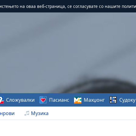
истењето на оваа веб-страница, се согласувате со нашите полит
Сложувалки
Пасианс
Махџонг
Судоку
нрови
Музика