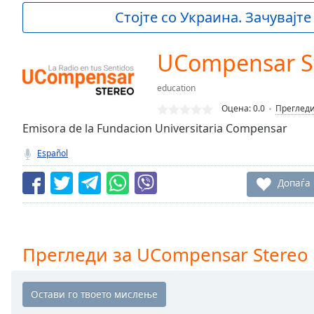
Current
Стојте со Украина. Зачувајте
Time
0:00
/
Duration
-:-
UCompensar S
Loaded
:
0.00%
education
0:00
Оцена:
0.0
Преглед
Stream
Type
Emisora de la Fundacion Universitaria Compensar
LIVE
Seek to
Español
live,
currently
behind
Допаѓа
live
LIVE
Remaining
Time
-
-:-
Прегледи за UCompensar Stereo
1x
Playback
Rate