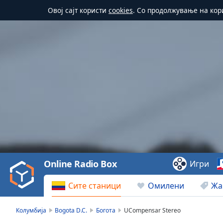
Овој сајт користи
cookies
. Со продолжување на кор
Video
Player
is
loading.
Play
Video
Online Radio Box
Игри
Play
Skip
Сите станици
Омилени
Жа
Backward
Skip
Forward
Колумбија
Bogota D.C.
Богота
UCompensar Stereo
Mute