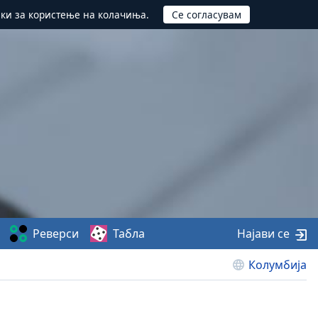
ики за користење на колачиња.
Реверси
Табла
Најави се
Колумбија