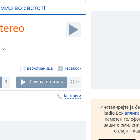
 мир во светот!
tereo
и
:
0
Веб-страница
6
Слушај во живо
0
Контакти
Инсталирајте ја б
Radio Box
аплика
паметен телефон
вашите омилени
онлајн – кад