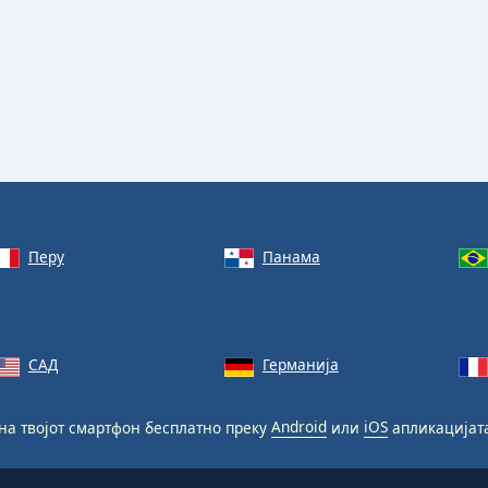
Перу
Панама
САД
Германија
на твојот смартфон бесплатно преку
Android
или
iOS
апликацијат