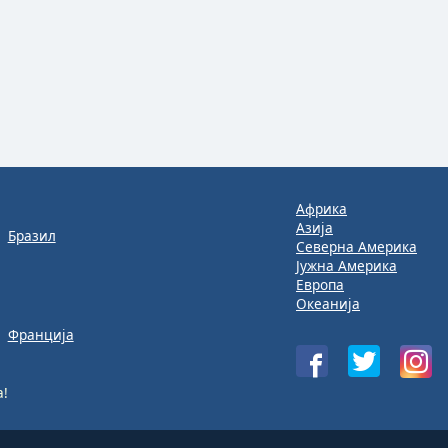
Африка
Азија
Бразил
Северна Америка
Јужна Америка
Европа
Океанија
Франција
а!