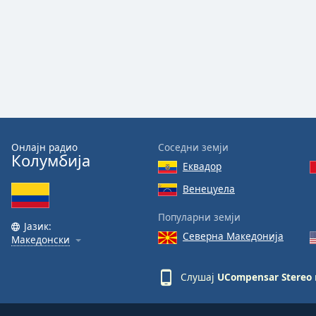
Audio
Track
Picture-
in-
Picture
Fullscreen
This
is
a
modal
Онлајн радио
Соседни земји
Колумбија
window.
Еквадор
Венецуела
Beginning
of
Популарни земји
dialog
Јазик:
Северна Македонија
window.
Македонски
Escape
will
Слушај
UCompensar Stereo
cancel
and
close