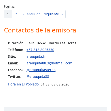
Paginas:
Opacity
1
2
← anterior
siguiente →
Caption
Contactos de la emisora
Area
Background
Color
Dirección:
Calle 3#6-41, Barrio Las Flores
Teléfono:
+57 313 8025330
Opacity
Sitio:
arauquita.fm
Email:
arauquita88.3@hotmail.com
Facebook:
@arauquitastereo
Font
Size
Twitter:
@arauquita88
Hora en El Poblado
:
01:38
,
08.08.2026
Text
Edge
Style