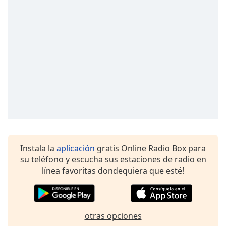
Font
Family
Reset
Done
Close
Modal
Dialog
End
of
dialog
window.
Instala la
aplicación
gratis Online Radio Box para
su teléfono y escucha sus estaciones de radio en
línea favoritas dondequiera que esté!
otras opciones