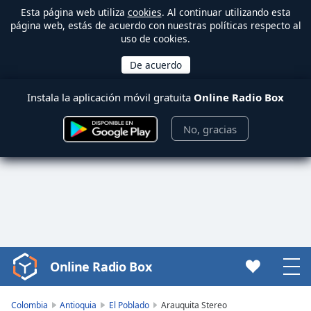
Esta página web utiliza
cookies
. Al continuar utilizando esta
página web, estás de acuerdo con nuestras políticas respecto al
uso de cookies.
Instala la aplicación móvil gratuita
Online Radio Box
No, gracias
Online Radio Box
Video
Player
is
Colombia
Antioquia
El Poblado
Arauquita Stereo