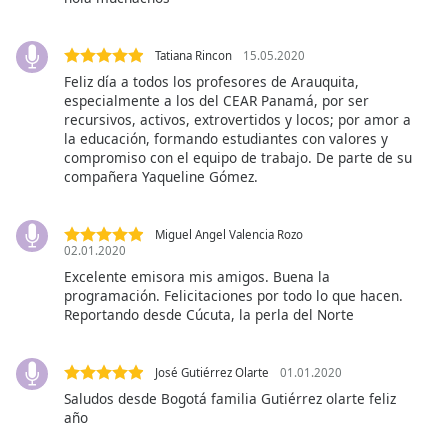
of
dialog
window.
Tatiana Rincon
15.05.2020
Escape
Feliz día a todos los profesores de Arauquita,
will
especialmente a los del CEAR Panamá, por ser
cancel
recursivos, activos, extrovertidos y locos; por amor a
la educación, formando estudiantes con valores y
and
compromiso con el equipo de trabajo. De parte de su
close
compañera Yaqueline Gómez.
the
window.
Miguel Angel Valencia Rozo
Text
02.01.2020
Color
Excelente emisora mis amigos. Buena la
programación. Felicitaciones por todo lo que hacen.
Reportando desde Cúcuta, la perla del Norte
Opacity
José Gutiérrez Olarte
01.01.2020
Text
Saludos desde Bogotá familia Gutiérrez olarte feliz
Background
año
Color