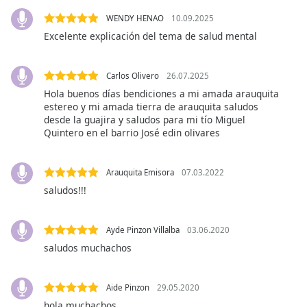
opens
subtitles
WENDY HENAO
10.09.2025
settings
Excelente explicación del tema de salud mental
dialog
subtitles
off
,
Carlos Olivero
26.07.2025
selected
Hola buenos días bendiciones a mi amada arauquita
estereo y mi amada tierra de arauquita saludos
Audio
desde la guajira y saludos para mi tío Miguel
Track
Quintero en el barrio José edin olivares
Picture-
in-
Arauquita Emisora
07.03.2022
Picture
saludos!!!
Fullscreen
This
is
Ayde Pinzon Villalba
03.06.2020
a
saludos muchachos
modal
window.
Aide Pinzon
29.05.2020
Beginning
hola muchachos