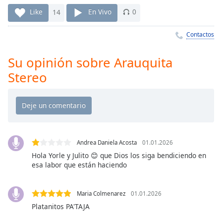
Remaining
Time
-
Like
14
En Vivo
0
-:-
Contactos
1x
Playback
Su opinión sobre Arauquita
Rate
Stereo
Chapters
Chapters
Descriptions
descriptions
Andrea Daniela Acosta
01.01.2026
off
,
Hola Yorle y Julito 😊 que Dios los siga bendiciendo en
selected
esa labor que están haciendo
Subtitles
Maria Colmenarez
01.01.2026
subtitles
Platanitos PA'TAJA
settings
,