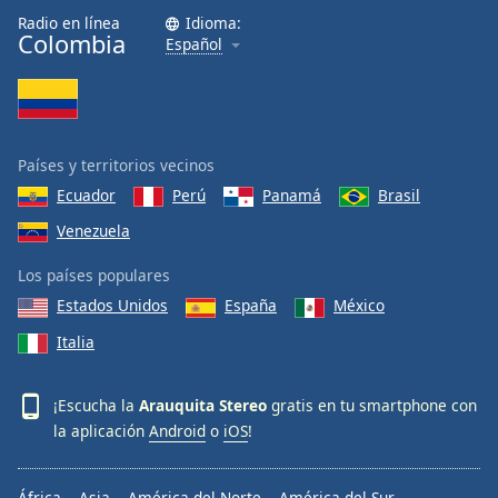
Radio en línea
Idioma:
Colombia
Español
Países y territorios vecinos
Ecuador
Perú
Panamá
Brasil
Venezuela
Los países populares
Estados Unidos
España
México
Italia
¡Escucha la
Arauquita Stereo
gratis en tu smartphone con
la aplicación
Android
o
iOS
!
África
Asia
América del Norte
América del Sur