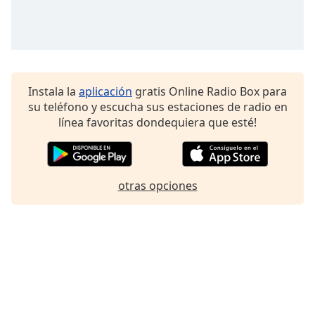
Font
Family
Reset
Done
Instala la
aplicación
gratis Online Radio Box para
Close
su teléfono y escucha sus estaciones de radio en
Modal
línea favoritas dondequiera que esté!
Dialog
End
of
dialog
window.
otras opciones