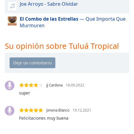
of
Joe Arroyo - Sabre Olvidar
dialog
window.
El Combo de las Estrellas
— Que Importa Que
Escape
Murmuren
will
cancel
and
Su opinión sobre Tuluá Tropical
close
the
window.
Text
Color
Jj Cardona
18.09.2022
super
Opacity
Jimena Blanco
19.12.2021
Text
Felicitaciones muy buena
Background
Color