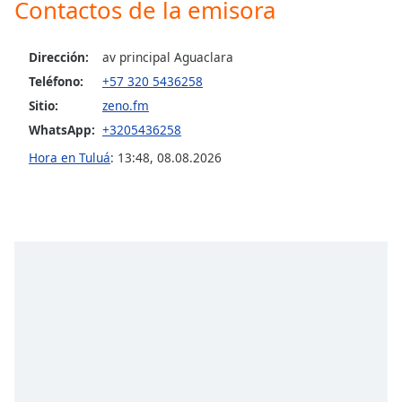
Contactos de la emisora
Opacity
Dirección:
av principal Aguaclara
Teléfono:
+57 320 5436258
Caption
Sitio:
zeno.fm
Area
WhatsApp:
+3205436258
Background
Color
Hora en Tuluá
:
13:48
,
08.08.2026
Opacity
Font
Size
Text
Edge
Style