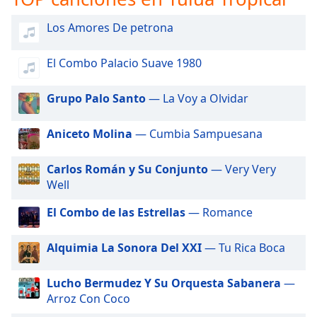
opens
subtitles
Los Amores De petrona
settings
dialog
subtitles
El Combo Palacio Suave 1980
off
,
selected
Grupo Palo Santo
— La Voy a Olvidar
Audio
Aniceto Molina
— Cumbia Sampuesana
Track
Picture-
Carlos Román y Su Conjunto
— Very Very
in-
Picture
Well
Fullscreen
El Combo de las Estrellas
— Romance
This
is
a
Alquimia La Sonora Del XXI
— Tu Rica Boca
modal
window.
Lucho Bermudez Y Su Orquesta Sabanera
—
Arroz Con Coco
Beginning