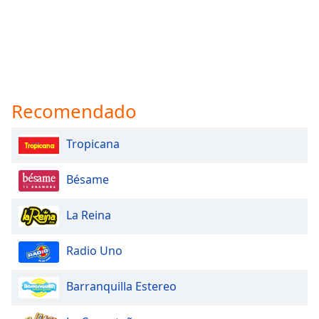
Recomendado
Tropicana
Bésame
La Reina
Radio Uno
Barranquilla Estereo