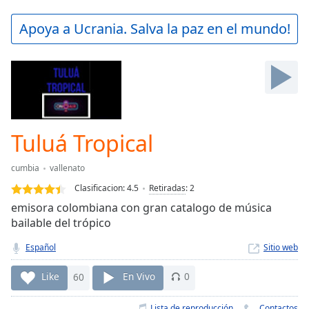
loading.
Play
Apoya a Ucrania. Salva la paz en el mundo!
Video
Play
Skip
Backward
Skip
Forward
Mute
Current
Tuluá Tropical
Time
0:00
/
cumbia
vallenato
Duration
-:-
Clasificacion:
4.5
Retiradas
:
2
Loaded
:
emisora colombiana con gran catalogo de música
0.00%
bailable del trópico
Stream
Type
LIVE
Español
Sitio web
Seek to
live,
Like
60
En Vivo
0
currently
behind
live
LIVE
Lista de reproducción
Contactos