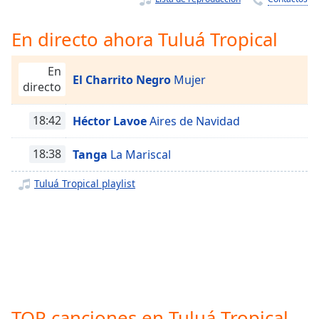
Remaining
Time
-
-:-
En directo ahora Tuluá Tropical
1x
En
El Charrito Negro
Mujer
Playback
directo
Rate
18:42
Héctor Lavoe
Aires de Navidad
Chapters
Chapters
18:38
Tanga
La Mariscal
Descriptions
Tuluá Tropical playlist
descriptions
off
,
selected
Subtitles
subtitles
settings
,
TOP canciones en Tuluá Tropical