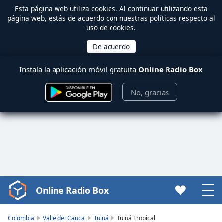
Esta página web utiliza
cookies
. Al continuar utilizando esta
página web, estás de acuerdo con nuestras políticas respecto al
uso de cookies.
Instala la aplicación móvil gratuita
Online Radio Box
No, gracias
Online Radio Box
Video
Player
is
Colombia
Valle del Cauca
Tuluá
Tuluá Tropical