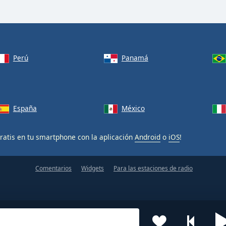
Perú
Panamá
España
México
ratis en tu smartphone con la aplicación
Android
o
iOS
!
Comentarios
Widgets
Para las estaciones de radio