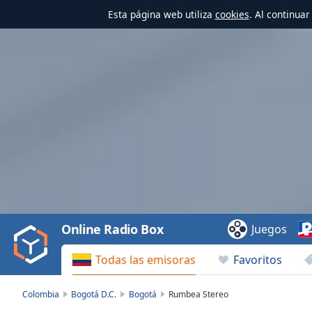
Esta página web utiliza
cookies
. Al continua
Video
Player
is
loading.
Play
Video
Online Radio Box
Juegos
Play
Skip
Todas las emisoras
Favoritos
Backward
Skip
Forward
Colombia
Bogotá D.C.
Bogotá
Rumbea Stereo
Mute