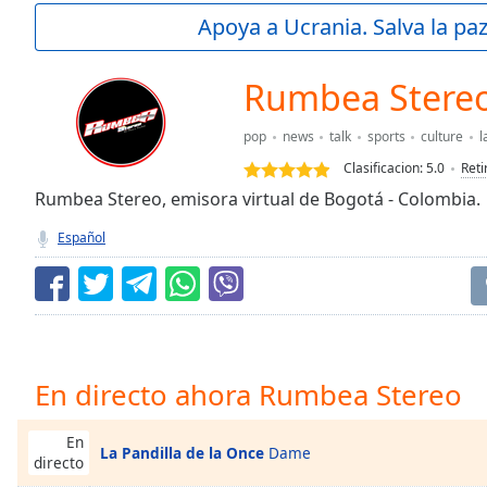
Current
Apoya a Ucrania. Salva la pa
Time
0:00
/
Duration
-:-
Rumbea Stere
Loaded
:
0.00%
pop
news
talk
sports
culture
l
0:00
Clasificacion:
5.0
Reti
Stream
Type
Rumbea Stereo, emisora virtual de Bogotá - Colombia.
LIVE
Seek to
Español
live,
currently
behind
live
LIVE
Remaining
Time
-
-:-
En directo ahora Rumbea Stereo
1x
Playback
En
La Pandilla de la Once
Dame
Rate
directo