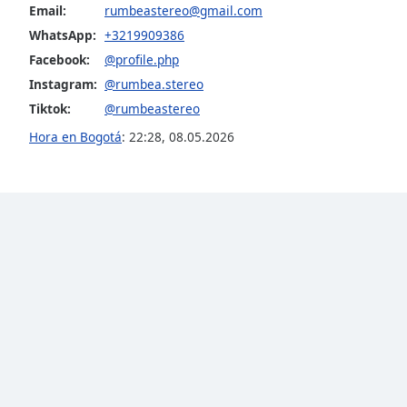
Color
Email:
rumbeastereo@gmail.com
WhatsApp:
+3219909386
Opacity
Facebook:
@profile.php
Instagram:
@rumbea.stereo
Tiktok:
@rumbeastereo
Font
Size
Hora en Bogotá
:
22:28
,
08.05.2026
Text
Edge
Style
Font
Family
Reset
Done
Close
Modal