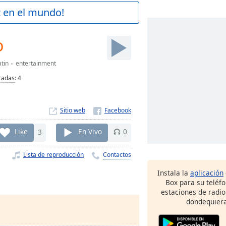
z en el mundo!
o
atin
entertainment
radas
:
4
Sitio web
Like
3
En Vivo
0
Lista de reproducción
Contactos
Instala la
aplicación
Box para su teléf
estaciones de radio
dondequiera