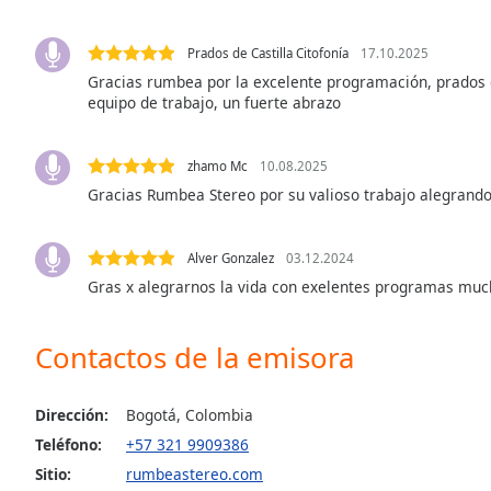
the
window.
Prados de Castilla Citofonía
17.10.2025
Gracias rumbea por la excelente programación, prados de
Text
equipo de trabajo, un fuerte abrazo
Color
zhamo Mc
10.08.2025
Opacity
Gracias Rumbea Stereo por su valioso trabajo alegrando
Text
Alver Gonzalez
03.12.2024
Background
Gras x alegrarnos la vida con exelentes programas muc
Color
Contactos de la emisora
Opacity
Dirección:
Bogotá, Colombia
Caption
Teléfono:
+57 321 9909386
Area
Background
Sitio:
rumbeastereo.com