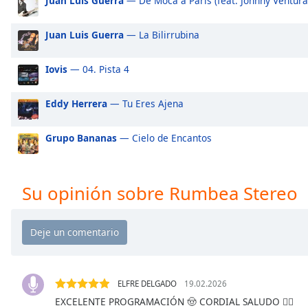
Juan Luis Guerra
— De Moca a Paris (feat. Johnny Ventura
Audio
Track
Juan Luis Guerra
— La Bilirrubina
Picture-
in-
Picture
Iovis
— 04. Pista 4
Fullscreen
This
Eddy Herrera
— Tu Eres Ajena
is
a
Grupo Bananas
— Cielo de Encantos
modal
window.
Beginning
Su opinión sobre Rumbea Stereo
of
dialog
window.
Escape
will
cancel
ELFRE DELGADO
19.02.2026
and
EXCELENTE PROGRAMACIÓN 🤠 CORDIAL SALUDO 👍🏼
close