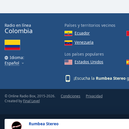
Dialog
End
of
dialog
Radio en línea
Países y territorios vecinos
window.
Colombia
Ecuador
Venezuela
Los países populares
Idioma:
Estados Unidos
Español
¡Escucha la
Rumbea Stereo
g
© Online Radio Box, 2015-2026.
Condiciones
Privacidad
Created by
Final Level
Rumbea Stereo