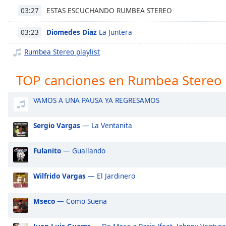
Chapters
ESTAS ESCUCHANDO RUMBEA STEREO
03:27
Chapters
Diomedes Díaz
La Juntera
03:23
Descriptions
Rumbea Stereo playlist
descriptions
off
,
TOP canciones en Rumbea Stereo
selected
VAMOS A UNA PAUSA YA REGRESAMOS
Subtitles
subtitles
Sergio Vargas
— La Ventanita
settings
,
opens
Fulanito
— Guallando
subtitles
settings
Wilfrido Vargas
— El Jardinero
dialog
subtitles
off
,
Mseco
— Como Suena
selected