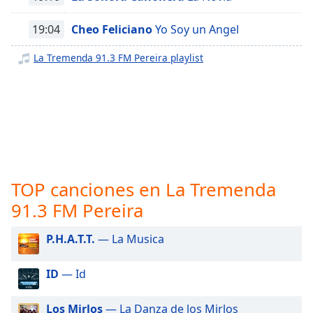
opens
subtitles
19:04
Cheo Feliciano
Yo Soy un Angel
settings
dialog
La Tremenda 91.3 FM Pereira playlist
subtitles
off
,
selected
Audio
Track
Picture-
in-
Picture
TOP canciones en La Tremenda
Fullscreen
91.3 FM Pereira
This
is
P.H.A.T.T.
— La Musica
a
modal
window.
ID
— Id
Beginning
Los Mirlos
— La Danza de los Mirlos