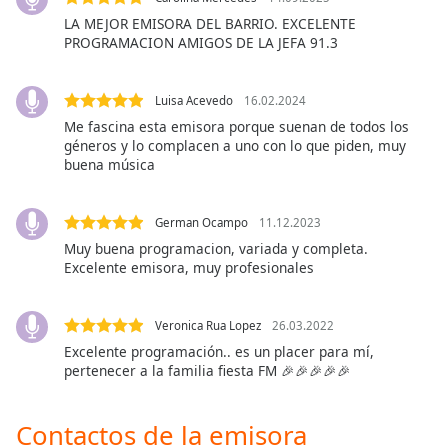
Font
LA MEJOR EMISORA DEL BARRIO. EXCELENTE
Family
PROGRAMACION AMIGOS DE LA JEFA 91.3
Reset
Luisa Acevedo
16.02.2024
Done
Me fascina esta emisora porque suenan de todos los
géneros y lo complacen a uno con lo que piden, muy
Close
Modal
buena música
Dialog
End
of
German Ocampo
11.12.2023
dialog
Muy buena programacion, variada y completa.
window.
Excelente emisora, muy profesionales
Veronica Rua Lopez
26.03.2022
Excelente programación.. es un placer para mí,
pertenecer a la familia fiesta FM 🎉🎉🎉🎉🎉
Contactos de la emisora