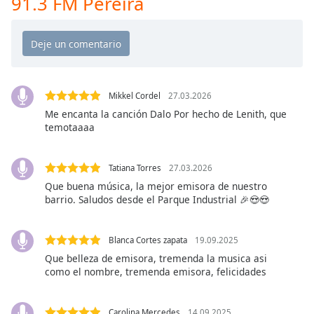
91.3 FM Pereira
Opacity
Caption
Area
Mikkel Cordel
27.03.2026
Background
Me encanta la canción Dalo Por hecho de Lenith, que
Color
temotaaaa
Opacity
Tatiana Torres
27.03.2026
Que buena música, la mejor emisora de nuestro
Font
barrio. Saludos desde el Parque Industrial 🎉😍😍
Size
Blanca Cortes zapata
19.09.2025
Text
Que belleza de emisora, tremenda la musica asi
Edge
como el nombre, tremenda emisora, felicidades
Style
Carolina Mercedes
14.09.2025