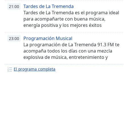
mezcla explosiva de géneros, buena energía
Tardes de La Tremenda
21:00
Tardes de La Tremenda es el programa ideal
para acompañarte con buena música,
energía positiva y los mejores éxitos
mientras avanzas tu día.
Programación Musical
23:00
La programación de La Tremenda 91.3 FM te
acompaña todos los días con una mezcla
explosiva de música, entretenimiento y
buena vibra. Programas en vivo, DJs
El programa completa
invitados y los mejores ritmos para alegrar
tus mañanas, tardes y noches