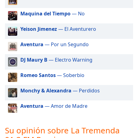
of
dialog
Maquina del Tiempo
— No
window.
Escape
Yeison Jimenez
— El Aventurero
will
cancel
and
Aventura
— Por un Segundo
close
the
DJ Maury B
— Electro Warning
window.
Romeo Santos
— Soberbio
Text
Color
Monchy & Alexandra
— Perdidos
Opacity
Aventura
— Amor de Madre
Text
Background
Su opinión sobre La Tremenda
Color