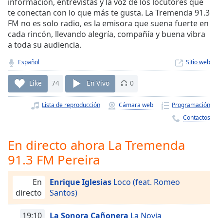
Remaining
información, entrevistas y la voz de los locutores que
Time
-
te conectan con lo que más te gusta. La Tremenda 91.3
-:-
FM no es solo radio, es la emisora que suena fuerte en
cada rincón, llevando alegría, compañía y buena vibra
1x
a toda su audiencia.
Playback
Español
Sitio web
Rate
Like
74
En Vivo
0
Chapters
Chapters
Lista de reproducción
Cámara web
Programación
Contactos
Descriptions
descriptions
En directo ahora La Tremenda
off
,
91.3 FM Pereira
selected
Subtitles
En
Enrique Iglesias
Loco (feat. Romeo
directo
Santos)
subtitles
settings
,
19:10
La Sonora Cañonera
La Novia