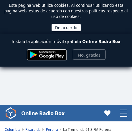
Esta página web utiliza
cookies
. Al continuar utilizando esta
página web, estás de acuerdo con nuestras políticas respecto al
uso de cookies.
Instala la aplicación móvil gratuita
Online Radio Box
No, gracias
Online Radio Box
Video
Player
is
Colombia
Risaralda
Pereira
La Tremenda 91.3 FM Pereira