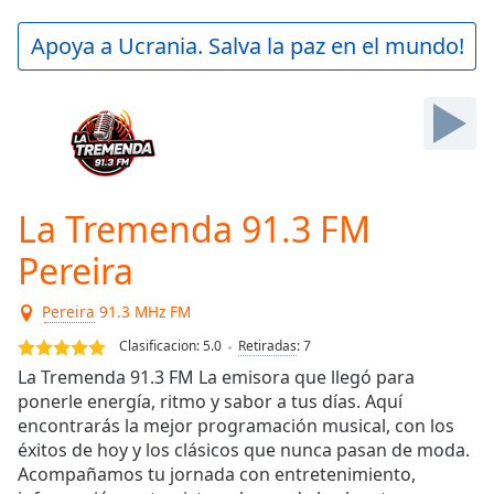
loading.
Play
Apoya a Ucrania. Salva la paz en el mundo!
Video
Play
Skip
Backward
Skip
Forward
Mute
Current
La Tremenda 91.3 FM
Time
0:00
Pereira
/
Duration
-:-
Loaded
:
Pereira
91.3 MHz FM
0.00%
Clasificacion:
5.0
Retiradas
:
7
Stream
La Tremenda 91.3 FM La emisora que llegó para
Type
LIVE
ponerle energía, ritmo y sabor a tus días. Aquí
Seek to
encontrarás la mejor programación musical, con los
live,
currently
éxitos de hoy y los clásicos que nunca pasan de moda.
behind
Acompañamos tu jornada con entretenimiento,
live
LIVE