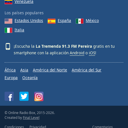
Venezuela
Los países populares
Estados Unidos
España
México
Italia
¡Escucha la
La Tremenda 91.3 FM Pereira
gratis en tu
smartphone con la aplicación
Android
o
iOS
!
África
Asia
América del Norte
América del Sur
Europa
Oceanía
© Online Radio Box, 2015-2026.
Created by
Final Level
Condiciones
Privacidad
Comentarios