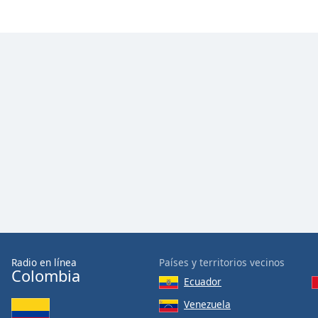
Dialog
End
of
dialog
window.
Radio en línea
Países y territorios vecinos
Colombia
Ecuador
Venezuela