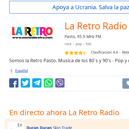
Current
Apoya a Ucrania. Salva la pa
Time
0:00
/
Duration
-:-
La Retro Radio
Loaded
:
0.00%
Pasto, 95.9 MHz FM
0:00
rock
pop
hits
Stream
Type
LIVE
Clasificacion:
4.4
Reti
Seek to
Somos la Retro Pasto. Musica de los 80´s y 90's - Pop y 
live,
currently
Español
behind
live
LIVE
Remaining
Time
-
-:-
1x
En directo ahora La Retro Radio
Playback
Rate
En
Duran Duran
Skin Trade