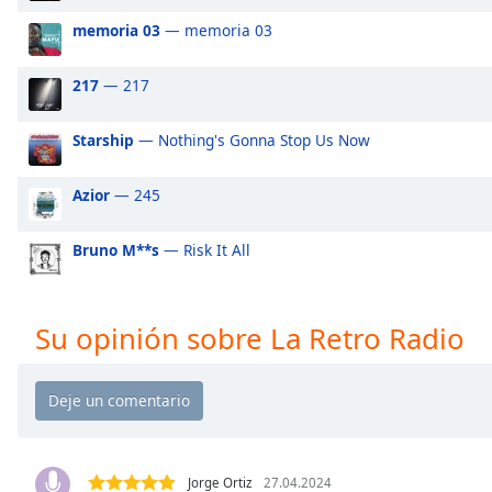
Audio
Track
memoria 03
— memoria 03
Picture-
217
— 217
in-
Picture
Fullscreen
Starship
— Nothing's Gonna Stop Us Now
This
is
Azior
— 245
a
modal
window.
Bruno M**s
— Risk It All
Beginning
of
Su opinión sobre La Retro Radio
dialog
window.
Escape
will
cancel
and
Jorge Ortiz
27.04.2024
close