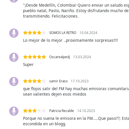
"¡Desde Medellín, Colombia! Quiero enviar un saludo esp
the
pueblo natal, Pasto, Nariño. Estoy disfrutando mucho d
window.
transmitiendo. Felicitaciones.
Text
Color
SOMOS LA RETRO
10.04.2024
Lo mejor de lo mejor ..proximamente sorpresas!!!!
Opacity
Oscarealpedj
13.03.2024
Super
Text
Background
Color
samir Eraso
17.10.2023
que flojos salir del FM hay muchas emisoras comunitar
sean valientes dejen esos miedos
Opacity
Caption
Patricia Recalde
14.10.2023
Area
Porque no suena le emisora en la FM.....Que paso??; Es
escondida en un blogg.
Background