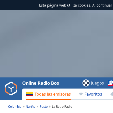
Esta página web utiliza
cookies
. Al continua
Video
Player
is
loading.
Play
Video
Online Radio Box
Juegos
Play
Skip
Todas las emisoras
Favoritos
Backward
Skip
Forward
Colombia
Nariño
Pasto
La Retro Radio
Mute