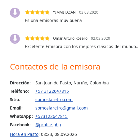
Color
YIMMI TACAN
03.03.2020
Opacity
Es una emisoras muy buena
Font
Omar Arturo Rosero
02.03.2020
Size
Excelente Emisora con los mejores clásicos del mundo..!
Text
Contactos de la emisora
Edge
Style
Dirección:
San Juan de Pasto, Nariño, Colombia
Teléfono:
+57 3122647815
Font
Sitio:
somoslaretro.com
Family
Email:
somoslaretro@gmail.com
WhatsApp:
+573122647815
Reset
Facebook:
@profile.php
Done
Hora en Pasto
:
08:23
,
08.09.2026
Close
Modal