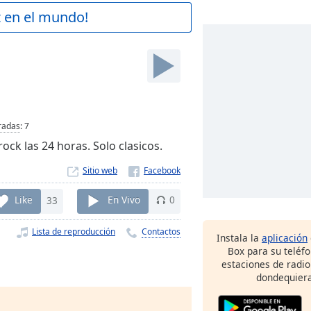
z en el mundo!
radas
:
7
rock las 24 horas. Solo clasicos.
Sitio web
Like
33
En Vivo
0
Lista de reproducción
Contactos
Instala la
aplicación
Box para su teléf
estaciones de radio
dondequiera