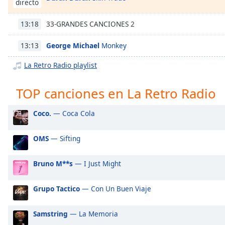
directo
Chapters
Chapters
33-GRANDES CANCIONES 2
13:18
Descriptions
George Michael
Monkey
13:13
descriptions
La Retro Radio playlist
off
,
selected
TOP canciones en La Retro Radio
Subtitles
Coco.
— Coca Cola
subtitles
settings
,
OMS
— Sifting
opens
subtitles
Bruno M**s
— I Just Might
settings
dialog
subtitles
Grupo Tactico
— Con Un Buen Viaje
off
,
selected
Samstring
— La Memoria