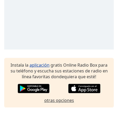
Font
Family
Reset
Done
Close
Modal
Dialog
End
of
dialog
Instala la
aplicación
gratis Online Radio Box para
window.
su teléfono y escucha sus estaciones de radio en
línea favoritas dondequiera que esté!
otras opciones