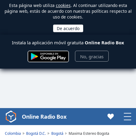
Esta página web utiliza
cookies
. Al continuar utilizando esta
página web, estás de acuerdo con nuestras políticas respecto al
uso de cookies.
Instala la aplicación móvil gratuita
Online Radio Box
No, gracias
Online Radio Box
Video
Player
is
Colombia
Bogotá D.C.
Bogotá
Maxima Estereo Bogota