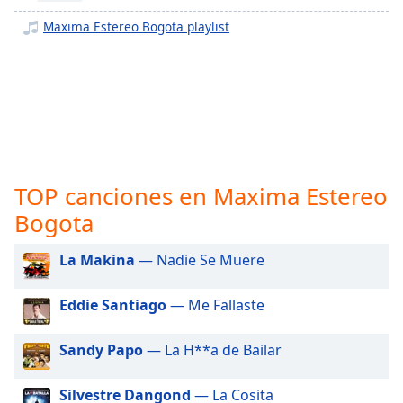
opens
subtitles
Maxima Estereo Bogota playlist
settings
dialog
subtitles
off
,
selected
Audio
Track
TOP canciones en Maxima Estereo
Picture-
Bogota
in-
Picture
Fullscreen
La Makina
— Nadie Se Muere
This
is
Eddie Santiago
— Me Fallaste
a
modal
window.
Sandy Papo
— La H**a de Bailar
Beginning
Silvestre Dangond
— La Cosita