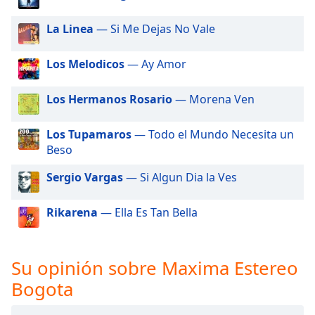
of
dialog
La Linea
— Si Me Dejas No Vale
window.
Escape
Los Melodicos
— Ay Amor
will
cancel
and
Los Hermanos Rosario
— Morena Ven
close
the
Los Tupamaros
— Todo el Mundo Necesita un
window.
Beso
Text
Sergio Vargas
— Si Algun Dia la Ves
Color
Rikarena
— Ella Es Tan Bella
Opacity
Su opinión sobre Maxima Estereo
Text
Bogota
Background
Color