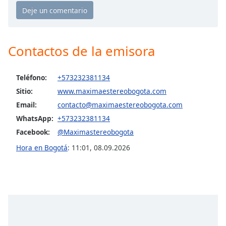
Opacity
Contactos de la emisora
Caption
Area
Background
Teléfono:
+573232381134
Color
Sitio:
www.maximaestereobogota.com
Email:
contacto@maximaestereobogota.com
Opacity
WhatsApp:
+573232381134
Facebook:
@Maximastereobogota
Font
Hora en Bogotá
:
11:01
,
08.09.2026
Size
Text
Edge
Style