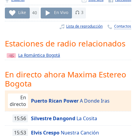
Remaining
Time
-
Like
40
En Vivo
3
-:-
Lista de reproducción
Contactos
1x
Playback
Rate
Estaciones de radio relacionados
Chapters
La Romántica Bogotá
Chapters
En directo ahora Maxima Estereo
Descriptions
Bogota
descriptions
off
,
En
selected
Puerto Rican Power
A Donde Iras
directo
Subtitles
15:56
Silvestre Dangond
La Cosita
subtitles
settings
,
15:53
Elvis Crespo
Nuestra Canción