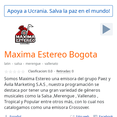
loading.
Play
Apoya a Ucrania. Salva la paz en el mundo!
Video
Play
Skip
Backward
Skip
Forward
Mute
Current
Maxima Estereo Bogota
Time
0:00
/
latin
salsa
merengue
vallenato
Duration
-:-
Clasificacion:
0.0
Retiradas
:
0
Loaded
:
Somos Maxima Estereo una emisora del grupo Paez y
0.00%
Ávila Marketing S.A.S , nuestra programación se
Stream
destaca por tener una gran variedad de géneros
Type
LIVE
musicales como la Salsa ,Merengue , Vallenato ,
Seek to
live,
Tropical y Popular entre otros más, con lo cual nos
currently
catalogamos como una emisora Crossover.
behind
live
LIVE
Español
Sitio web