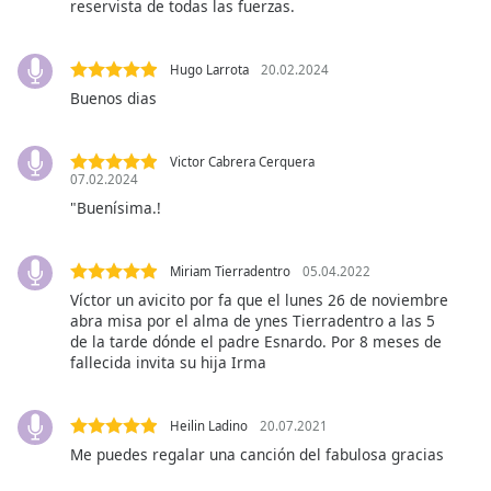
reservista de todas las fuerzas.
of
dialog
window.
Hugo Larrota
20.02.2024
Escape
Buenos dias
will
cancel
and
Victor Cabrera Cerquera
close
07.02.2024
the
"Buenísima.!
window.
Miriam Tierradentro
05.04.2022
Text
Color
Víctor un avicito por fa que el lunes 26 de noviembre
abra misa por el alma de ynes Tierradentro a las 5
de la tarde dónde el padre Esnardo. Por 8 meses de
fallecida invita su hija Irma
Opacity
Text
Heilin Ladino
20.07.2021
Background
Me puedes regalar una canción del fabulosa gracias
Color