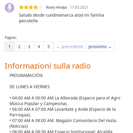
Roary Amaya
17.05.2021
Opacity
Saludo desde cundinamarca atod mi familia
paicoleña
Caption
Area
Pagine:
Background
1
2
3
4
5
← precedente
prossimo →
Color
Informazioni sulla radio
Opacity
PROGRAMACIÓN:
Font
DE LUNES A VIERNES
Size
• 04:00 AM A 06:00 AM La Alborada (Espacio para el Agro
Música Popular y Campesina).
Text
• 06:00 AM A 07:00 AM Levantate y Anda (Espacio de la
Edge
Parroquia).
• 07:00 AM A 08:00 AM. Magazin Comunitario Del Huila.
Style
(Noticias)
• 08:00 AM A 08:30 AM Espacio Institucional; Alcaldía