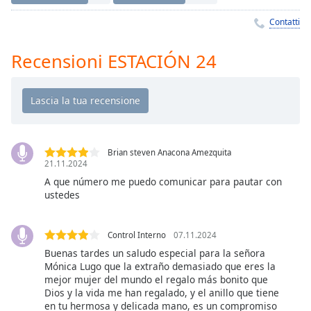
Remaining
Time
-
Contatti
-:-
Recensioni ESTACIÓN 24
1x
Playback
Rate
Chapters
Chapters
Brian steven Anacona Amezquita
21.11.2024
Descriptions
A que número me puedo comunicar para pautar con
ustedes
descriptions
off
,
selected
Control Interno
07.11.2024
Buenas tardes un saludo especial para la señora
Subtitles
Mónica Lugo que la extraño demasiado que eres la
mejor mujer del mundo el regalo más bonito que
subtitles
Dios y la vida me han regalado, y el anillo que tiene
settings
,
en tu hermosa y delicada mano, es un compromiso