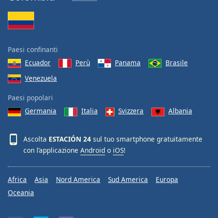
Paesi confinanti
Ecuador
Perù
Panama
Brasile
Venezuela
Paesi popolari
Germania
Italia
Svizzera
Albania
Ascolta
ESTACIÓN 24
sul tuo smartphone gratuitamente
con l’applicazione
Android
o
iOS
!
Africa
Asia
Nord America
Sud America
Europa
Oceania