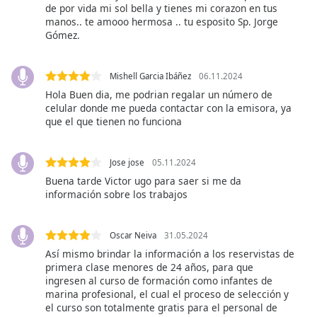
opens
de por vida mi sol bella y tienes mi corazon en tus
subtitles
manos.. te amooo hermosa .. tu esposito Sp. Jorge
settings
Gómez.
dialog
subtitles
off
,
Mishell Garcia Ibáñez
06.11.2024
selected
Hola Buen dia, me podrian regalar un número de
celular donde me pueda contactar con la emisora, ya
que el que tienen no funciona
Audio
Track
Picture-
Jose jose
05.11.2024
in-
Buena tarde Victor ugo para saer si me da
Picture
información sobre los trabajos
Fullscreen
This
is
Oscar Neiva
31.05.2024
a
Así mismo brindar la información a los reservistas de
modal
primera clase menores de 24 años, para que
window.
ingresen al curso de formación como infantes de
marina profesional, el cual el proceso de selección y
Beginning
el curso son totalmente gratis para el personal de