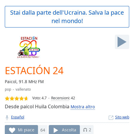
loading.
Play
Stai dalla parte dell'Ucraina. Salva la pace
Video
nel mondo!
Play
Skip
Backward
Skip
Forward
Mute
Current
Time
0:00
ESTACIÓN 24
/
Duration
-:-
Paicol, 91.8 MHz FM
Loaded
:
pop
vallenato
0.00%
Stream
Voto:
4.7
Recensioni
:
42
Type
LIVE
Desde paicol Huila Colombia
Mostra altro
Seek to
live,
Español
Sito web
currently
behind
live
LIVE
Mi piace
64
Ascolta
2