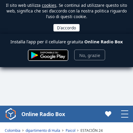
Il sito web utilizza
cookies
. Se continui ad utilizzare questo sito
web, significa che sei d’accordo con la nostra politica riguardo
l’uso di questi cookie.
Installa l’app per il cellulare gratuita
Online Radio Box
No, grazie
Online Radio Box
Video
Player
is
Colombia
dipartimento di Huila
Paicol
ESTACIÓN 24