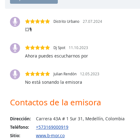
Chapters
Chapters
Distrito Urbano
27.07.2024
Descriptions
💥🎙️
descriptions
off
,
Dj Spot
11.10.2023
selected
Ahora puedes escucharnos por
Subtitles
Julian Rendón
12.05.2023
subtitles
settings
,
No está sonando la emisora
opens
subtitles
Contactos de la emisora
settings
dialog
subtitles
Dirección:
Carrera 43A # 1 Sur 31, Medellín, Colombia
off
,
Teléfono:
+573169000919
selected
Sitio:
www.b-mor.co