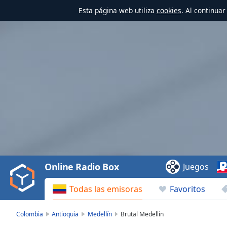
Esta página web utiliza
cookies
. Al continua
Video
Player
is
loading.
Play
Video
Online Radio Box
Juegos
Play
Skip
Todas las emisoras
Favoritos
Backward
Skip
Forward
Colombia
Antioquia
Medellín
Brutal Medellín
Mute