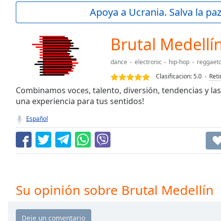
Current
Apoya a Ucrania. Salva la pa
Time
0:00
/
Duration
-:-
Brutal Medellí
Loaded
:
0.00%
dance
electronic
hip-hop
reggaet
0:00
Clasificacion:
5.0
Reti
Stream
Type
Combinamos voces, talento, diversión, tendencias y l
LIVE
una experiencia para tus sentidos!
Seek to
live,
currently
Español
behind
live
LIVE
Remaining
Time
-
-:-
1x
Su opinión sobre Brutal Medellín
Playback
Rate