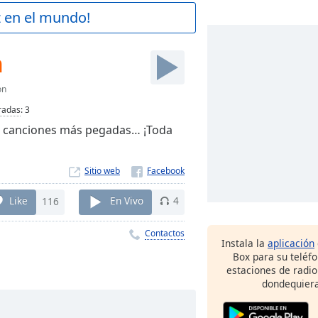
z en el mundo!
n
on
radas
:
3
as canciones más pegadas… ¡Toda
Sitio web
Like
116
En Vivo
4
Contactos
Instala la
aplicación
Box para su teléf
estaciones de radio
dondequiera