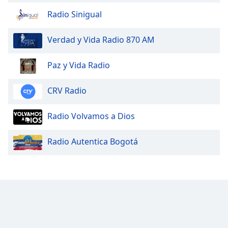
Font
Radio Sinigual
Family
Verdad y Vida Radio 870 AM
Reset
Done
Paz y Vida Radio
Close
Modal
CRV Radio
Dialog
End
of
Radio Volvamos a Dios
dialog
window.
Radio Autentica Bogotá