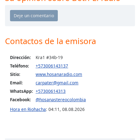
opens
subtitles
settings
dialog
subtitles
off
,
Contactos de la emisora
selected
Audio
Dirección:
Kra1 #34b-19
Track
Teléfono:
+573006143137
Picture-
Sitio:
www.hosanaradio.com
in-
Picture
Email:
carpater@gmail.com
Fullscreen
WhatsApp:
+57300614313
This
Facebook:
@hosanastereocolombia
is
a
Hora en Riohacha
:
04:11
,
08.08.2026
modal
window.
Beginning