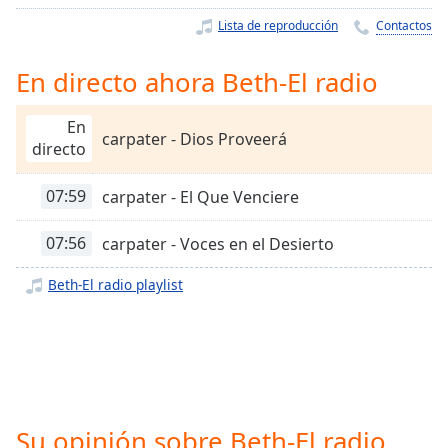
Remaining
Time
-
Lista de reproducción
Contactos
-:-
En directo ahora Beth-El radio
1x
Playback
En
Rate
carpater - Dios Proveerá
directo
Chapters
07:59
carpater - El Que Venciere
Chapters
07:56
carpater - Voces en el Desierto
Descriptions
descriptions
Beth-El radio playlist
off
,
selected
Subtitles
subtitles
settings
,
Su opinión sobre Beth-El radio