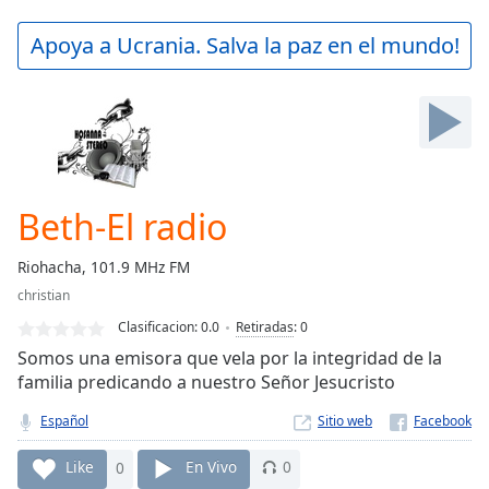
loading.
Play
Apoya a Ucrania. Salva la paz en el mundo!
Video
Play
Skip
Backward
Skip
Forward
Mute
Current
Beth-El radio
Time
0:00
/
Riohacha, 101.9 MHz FM
Duration
-:-
christian
Loaded
:
0.00%
Clasificacion:
0.0
Retiradas
:
0
Stream
Somos una emisora que vela por la integridad de la
Type
LIVE
familia predicando a nuestro Señor Jesucristo
Seek to
live,
Español
Sitio web
currently
behind
Like
0
En Vivo
0
live
LIVE