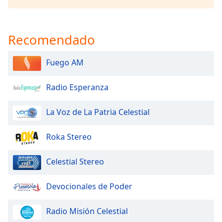
Opacity
Recomendado
Caption
Area
Fuego AM
Background
Color
Radio Esperanza
Opacity
La Voz de La Patria Celestial
Roka Stereo
Font
Size
Celestial Stereo
Text
Devocionales de Poder
Edge
Style
Radio Misión Celestial