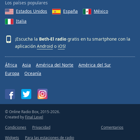
Los países populares
Estados Unidos
España
México
Italia
¡Escucha la
Beth-El radio
gratis en tu smartphone con la
aplicación
Android
o
iOS
!
África
Asia
América del Norte
América del Sur
Europa
Oceanía
© Online Radio Box, 2015-2026.
Created by
Final Level
Condiciones
Privacidad
Comentarios
Widgets
Para las estaciones de radio