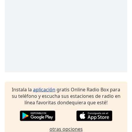
of
dialog
window.
Escape
will
cancel
and
close
the
window.
Text
Color
Instala la
aplicación
gratis Online Radio Box para
su teléfono y escucha sus estaciones de radio en
Opacity
línea favoritas dondequiera que esté!
Text
Background
Color
otras opciones