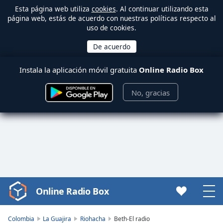
Esta página web utiliza
cookies
. Al continuar utilizando esta
página web, estás de acuerdo con nuestras políticas respecto al
uso de cookies.
Instala la aplicación móvil gratuita
Online Radio Box
No, gracias
Online Radio Box
Video
Player
is
Colombia
La Guajira
Riohacha
Beth-El radio