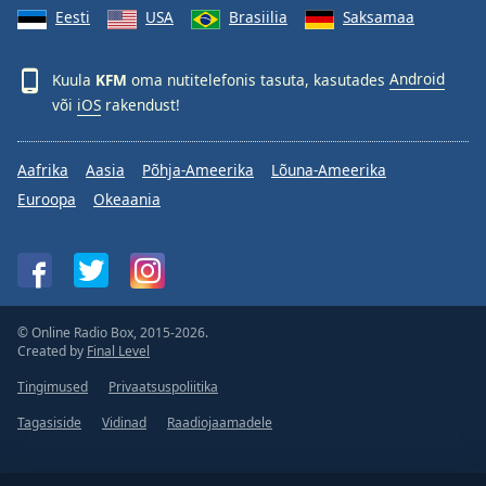
Eesti
USA
Brasiilia
Saksamaa
Family
Kuula
KFM
oma nutitelefonis tasuta, kasutades
Android
Reset
või
iOS
rakendust!
Done
Close
Modal
Aafrika
Aasia
Põhja-Ameerika
Lõuna-Ameerika
Dialog
End
Euroopa
Okeaania
of
dialog
window.
© Online Radio Box, 2015-2026.
Created by
Final Level
Tingimused
Privaatsuspoliitika
Tagasiside
Vidinad
Raadiojaamadele