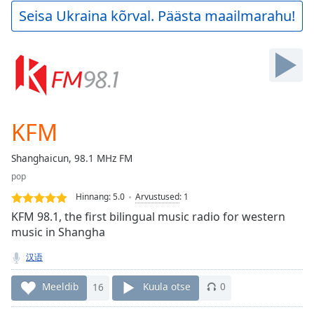
Play
Seisa Ukraina kõrval. Päästa maailmarahu!
Video
Play
Skip
Backward
Skip
Forward
Mute
Current
KFM
Time
0:00
/
Shanghaicun, 98.1 MHz FM
Duration
-:-
pop
Loaded
:
0.00%
Hinnang:
5.0
Arvustused
:
1
Stream
KFM 98.1, the first bilingual music radio for western
Type
LIVE
music in Shangha
Seek to
live,
汉语
currently
behind
Meeldib
16
Kuula otse
0
live
LIVE
Remaining