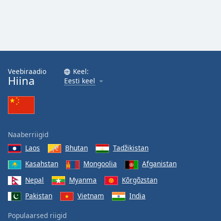
Opacity
Caption
Area
Background
Veebiraadio
Keel:
Color
Hiina
Eesti keel
Opacity
Font
Naaberriigid
Size
Laos
Bhutan
Tadžikistan
Kasahstan
Mongoolia
Afganistan
Text
Nepal
Myanma
Kõrgõzstan
Edge
Style
Pakistan
Vietnam
India
Populaarsed riigid
Font