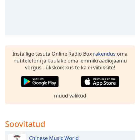
subtitles
settings
dialog
subtitles
off
,
selected
Audio
Track
Installige tasuta Online Radio Box
rakendus
oma
nutitelefoni ja kuulake oma lemmikraadiojaamu
Picture-
võrgus - ükskõik kus te ka ei viibiksite!
in-
Picture
Fullscreen
This
is
muud valikud
a
modal
window.
Soovitatud
Beginning
of
Chinese Music World