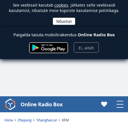
See veebisait kasutab
cookies
. Jätkates selle veebisaidi
kasutamist, nõustute meie küpsiste kasutamise poliitikaga.
Paigalda tasuta mobiilirakendus
Online Radio Box
Ei, aitäh
Online Radio Box
Video
Player
is
Hiina
Zhejiang
Shanghaicun
KFM
loading.