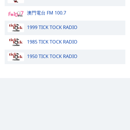
dialog
window.
澳門電台 FM 100.7
Escape
will
1999 TICK TOCK RADIO
cancel
and
close
1985 TICK TOCK RADIO
the
window.
1950 TICK TOCK RADIO
Text
Color
Opacity
Text
Background
Color