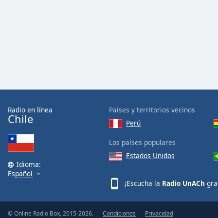
Audio
Track
Picture-
in-
Picture
Fullscreen
This
is
a
modal
window.
Radio en línea
Países y territorios vecinos
Chile
Perú
Beginning
of
Los países populares
dialog
Estados Unidos
window.
Idioma:
Español
Escape
¡Escucha la
Radio UnACh
gra
will
cancel
and
© Online Radio Box, 2015-2026.
Condiciones
Privacidad
close