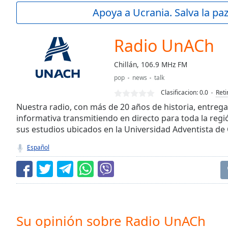
Current
Apoya a Ucrania. Salva la pa
Time
0:00
/
Duration
-:-
Radio UnACh
Loaded
:
0.00%
Chillán, 106.9 MHz FM
0:00
pop
news
talk
Stream
Type
LIVE
Clasificacion:
0.0
Reti
Seek to
Nuestra radio, con más de 20 años de historia, entrega
live,
informativa transmitiendo en directo para toda la regi
currently
sus estudios ubicados en la Universidad Adventista de 
behind
live
LIVE
Remaining
Español
Time
-
-:-
1x
Playback
Rate
Su opinión sobre Radio UnACh