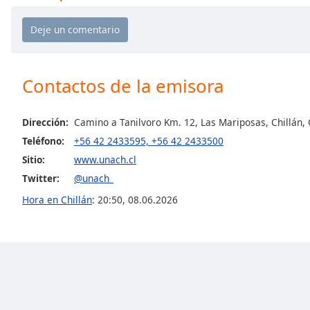
Chapters
Chapters
Descriptions
Contactos de la emisora
descriptions
off
,
selected
Dirección:
Camino a Tanilvoro Km. 12, Las Mariposas, Chillán, 
Teléfono:
+56 42 2433595, +56 42 2433500
Subtitles
Sitio:
www.unach.cl
subtitles
Twitter:
@unach_
settings
,
opens
Hora en Chillán
:
20:50
,
08.06.2026
subtitles
settings
dialog
subtitles
off
,
selected