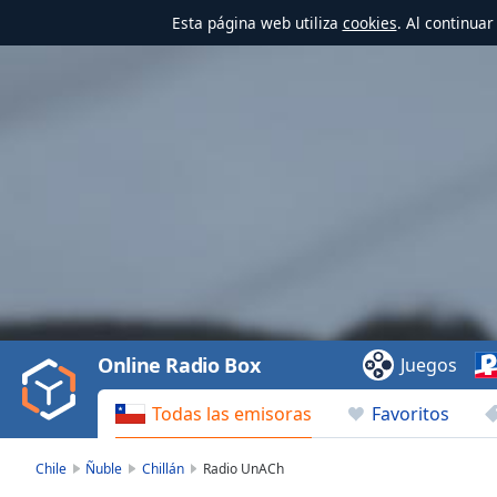
Esta página web utiliza
cookies
. Al continua
Video
Player
is
loading.
Play
Video
Online Radio Box
Juegos
Play
Skip
Todas las emisoras
Favoritos
Backward
Skip
Forward
Chile
Ñuble
Chillán
Radio UnACh
Mute