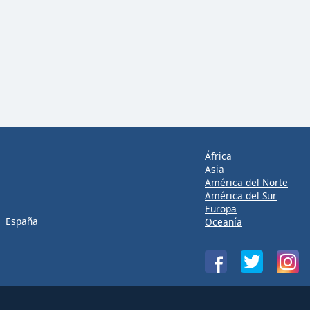
África
Asia
América del Norte
América del Sur
Europa
España
Oceanía