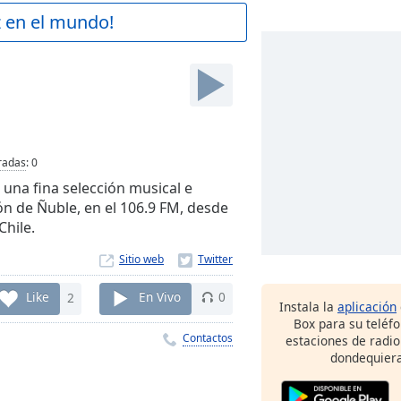
z en el mundo!
radas
:
0
 una fina selección musical e
ón de Ñuble, en el 106.9 FM, desde
Chile.
Sitio web
Like
2
En Vivo
0
Instala la
aplicación
Box para su teléf
Contactos
estaciones de radio
dondequiera