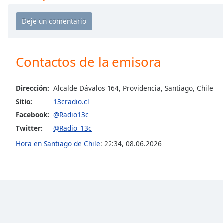
Chapters
Chapters
Descriptions
Contactos de la emisora
descriptions
off
,
selected
Dirección:
Alcalde Dávalos 164, Providencia, Santiago, Chile
Sitio:
13cradio.cl
Subtitles
Facebook:
@Radio13c
subtitles
Twitter:
@Radio_13c
settings
,
opens
Hora en Santiago de Chile
:
22:34
,
08.06.2026
subtitles
settings
dialog
subtitles
off
,
selected