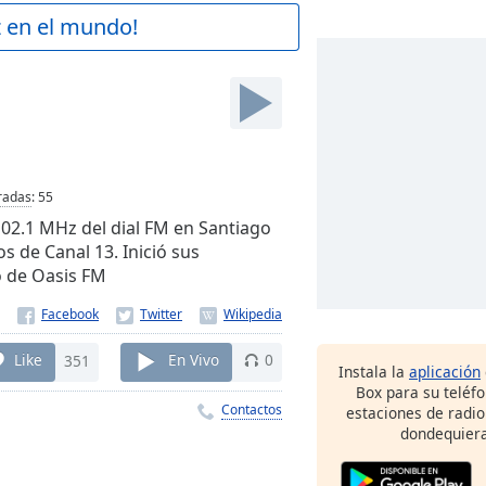
z en el mundo!
radas
:
55
 102.1 MHz del dial FM en Santiago
s de Canal 13. Inició sus
o de Oasis FM
Like
351
En Vivo
0
Instala la
aplicación
Box para su teléf
Contactos
estaciones de radio
dondequiera