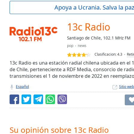
Current
Apoya a Ucrania. Salva la pa
Time
0:00
/
Duration
-:-
13c Radio
Loaded
:
0.00%
Santiago de Chile, 102.1 MHz FM
0:00
pop
news
Stream
Type
LIVE
Clasificacion:
4.3
Reti
Seek to
13c Radio es una estación radial chilena ubicada en el
live,
de Chile, perteneciente a RDF Media, consorcio de radio
currently
transmisiones el 1 de noviembre de 2022 en reemplaz
behind
live
LIVE
Remaining
Español
Sitio web
Time
-
-:-
1x
Playback
Rate
Su opinión sobre 13c Radio