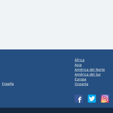
África
Asia
América del Norte
América del Sur
Europa
España
Oceanía