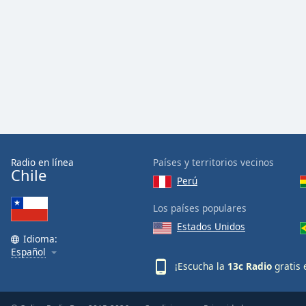
Audio
Track
Picture-
in-
Picture
Fullscreen
This
is
a
modal
window.
Radio en línea
Países y territorios vecinos
Chile
Perú
Beginning
of
Los países populares
dialog
Estados Unidos
window.
Idioma:
Escape
Español
will
¡Escucha la
13c Radio
gratis 
cancel
and
close