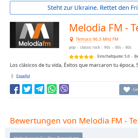
Current
Steht zur Ukraine. Rettet den Fr
Time
0:00
/
Duration
-:-
Melodia FM - 
Loaded
:
0.00%
Temuco
96.3 MHz FM
0:00
pop
classic rock
90s
00s
80s
Stream
Type
LIVE
Einschaltquote:
5.0
B
Seek to
Los clásicos de tu vida, Éxitos que marcaron tu época
live,
currently
Español
behind
live
LIVE
Remaining
Ge
Time
-
-:-
1x
Bewertungen von Melodia FM - T
Playback
Rate