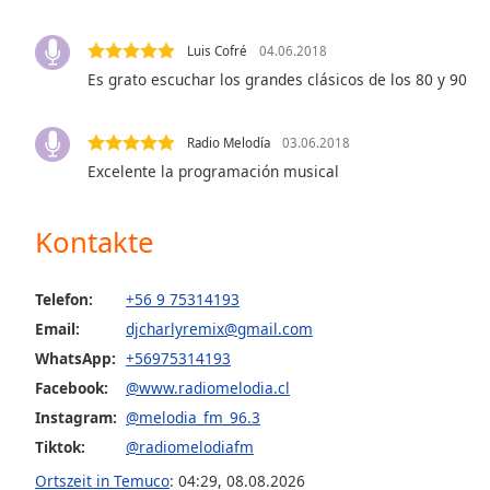
Audio
Track
Luis Cofré
04.06.2018
Picture-
Es grato escuchar los grandes clásicos de los 80 y 90
in-
Picture
Fullscreen
Radio Melodía
03.06.2018
This
Excelente la programación musical
is
a
modal
Kontakte
window.
Beginning
Telefon:
+56 9 75314193
of
Email:
djcharlyremix@gmail.com
dialog
WhatsApp:
+56975314193
window.
Facebook:
@www.radiomelodia.cl
Escape
will
Instagram:
@melodia_fm_96.3
cancel
Tiktok:
@radiomelodiafm
and
Ortszeit in Temuco
:
04:29
,
08.08.2026
close