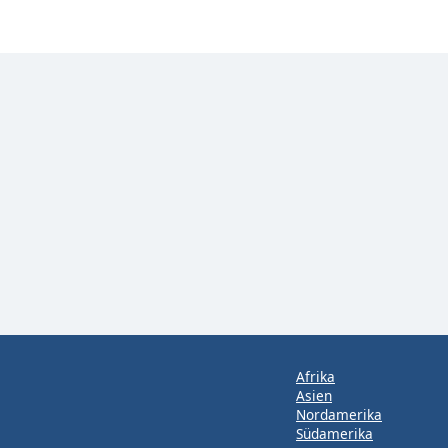
Afrika
Asien
Nordamerika
Südamerika