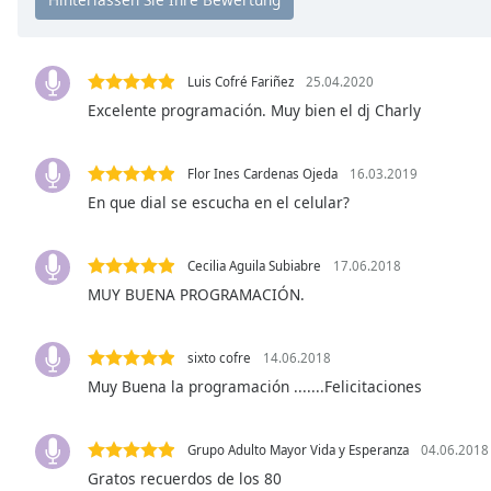
Chapters
Chapters
Luis Cofré Fariñez
25.04.2020
Descriptions
Excelente programación. Muy bien el dj Charly
descriptions
off
,
Flor Ines Cardenas Ojeda
16.03.2019
selected
En que dial se escucha en el celular?
Subtitles
subtitles
Cecilia Aguila Subiabre
17.06.2018
settings
,
MUY BUENA PROGRAMACIÓN.
opens
subtitles
settings
sixto cofre
14.06.2018
dialog
Muy Buena la programación .......Felicitaciones
subtitles
off
,
Grupo Adulto Mayor Vida y Esperanza
04.06.2018
selected
Gratos recuerdos de los 80