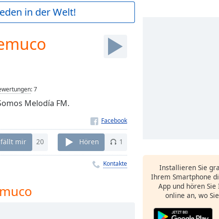
ieden in der Welt!
Temuco
ewertungen
:
7
, Somos Melodía FM.
fällt mir
20
Hören
1
Kontakte
Installieren Sie gr
Ihrem Smartphone di
App und hören Sie 
emuco
online an, wo Si