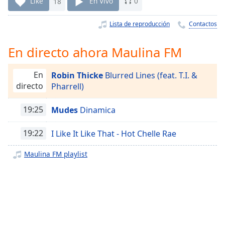
Remaining
Like
18
En Vivo
0
Time
-
-:-
Lista de reproducción
Contactos
1x
En directo ahora Maulina FM
Playback
Rate
En
Robin Thicke
Blurred Lines (feat. T.I. &
directo
Pharrell)
Chapters
Chapters
19:25
Mudes
Dinamica
Descriptions
19:22
I Like It Like That - Hot Chelle Rae
descriptions
off
,
Maulina FM playlist
selected
Subtitles
subtitles
settings
,