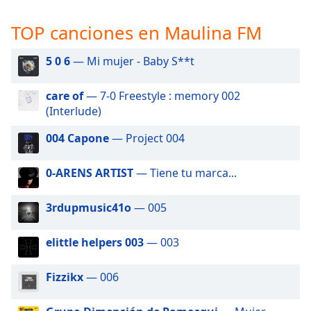
opens
subtitles
TOP canciones en Maulina FM
settings
dialog
5 0 6
— Mi mujer - Baby S**t
subtitles
off
,
selected
care of
— 7-0 Freestyle : memory 002
(Interlude)
Audio
Track
004 Capone
— Project 004
Picture-
in-
0-ARENS ARTIST
— Tiene tu marca...
Picture
Fullscreen
3rdupmusic41o
— 005
This
is
a
elittle helpers 003
— 003
modal
window.
Fizzikx
— 006
Beginning