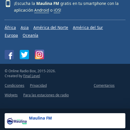
¡Escucha la
Maulina FM
gratis en tu smartphone con la
aplicación
Android
o
iOS
!
África
Asia
América del Norte
América del Sur
Europa
Oceanía
© Online Radio Box, 2015-2026.
Created by
Final Level
Condiciones
Privacidad
Comentarios
Widgets
Para las estaciones de radio
Maulina FM