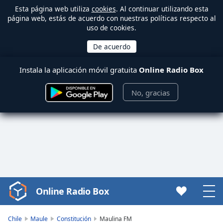
Esta página web utiliza
cookies
. Al continuar utilizando esta
página web, estás de acuerdo con nuestras políticas respecto al
uso de cookies.
Instala la aplicación móvil gratuita
Online Radio Box
No, gracias
Online Radio Box
Video
Player
is
Chile
Maule
Constitución
Maulina FM