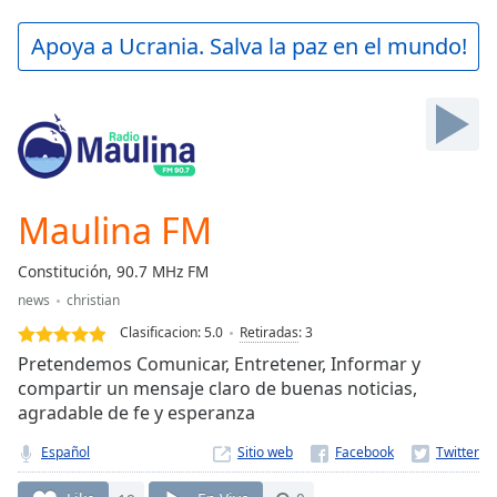
loading.
Play
Apoya a Ucrania. Salva la paz en el mundo!
Video
Play
Skip
Backward
Skip
Forward
Mute
Current
Maulina FM
Time
0:00
/
Constitución, 90.7 MHz FM
Duration
-:-
news
christian
Loaded
:
0.00%
Clasificacion:
5.0
Retiradas
:
3
Stream
Pretendemos Comunicar, Entretener, Informar y
Type
LIVE
compartir un mensaje claro de buenas noticias,
agradable de fe y esperanza
Seek to
live,
currently
Español
Sitio web
behind
live
LIVE