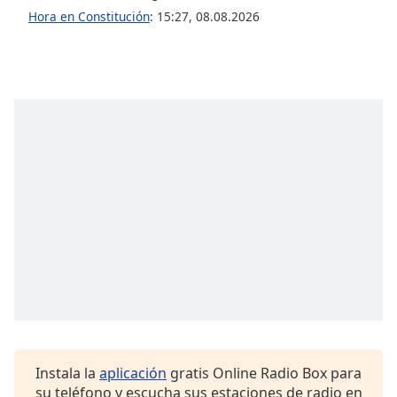
Font
Hora en Constitución
:
15:27
,
08.08.2026
Family
Reset
Done
Close
Modal
Dialog
End
of
dialog
window.
Instala la
aplicación
gratis Online Radio Box para
su teléfono y escucha sus estaciones de radio en