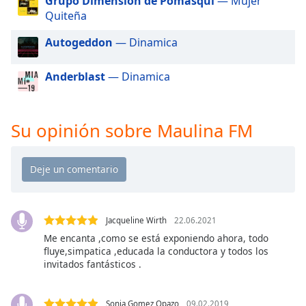
Grupo Dimensión de Pomasqui
— Mujer
of
Quiteña
dialog
window.
Autogeddon
— Dinamica
Escape
will
Anderblast
— Dinamica
cancel
and
close
Su opinión sobre Maulina FM
the
window.
Text
Color
Jacqueline Wirth
22.06.2021
Opacity
Me encanta ,como se está exponiendo ahora, todo
fluye,simpatica ,educada la conductora y todos los
invitados fantásticos .
Text
Background
Color
Sonia Gomez Opazo
09.02.2019