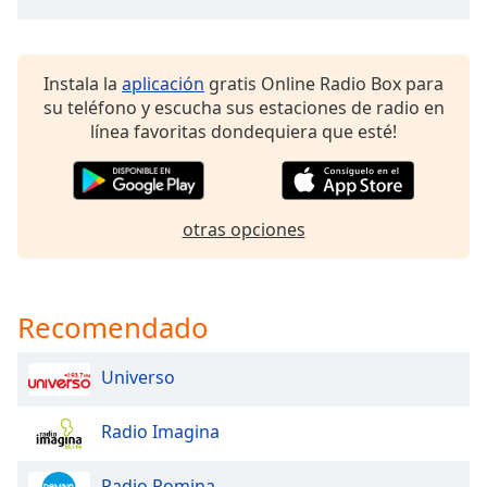
of
dialog
window.
Escape
Instala la
aplicación
gratis Online Radio Box para
will
su teléfono y escucha sus estaciones de radio en
cancel
línea favoritas dondequiera que esté!
and
close
the
window.
otras opciones
Text
Color
Recomendado
Opacity
Universo
Text
Radio Imagina
Background
Color
Radio Romina