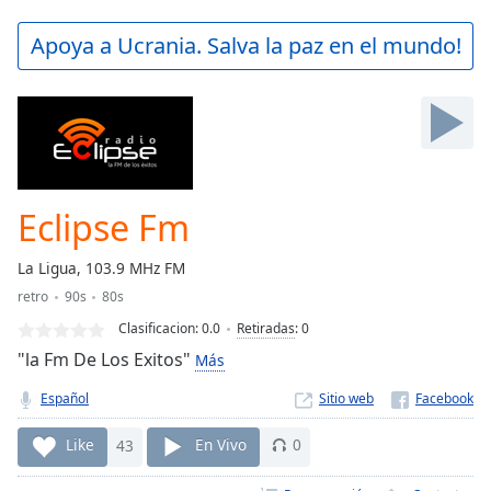
loading.
Play
Apoya a Ucrania. Salva la paz en el mundo!
Video
Play
Skip
Backward
Skip
Forward
Mute
Current
Eclipse Fm
Time
0:00
/
La Ligua, 103.9 MHz FM
Duration
-:-
retro
90s
80s
Loaded
:
0.00%
Clasificacion:
0.0
Retiradas
:
0
Stream
"la Fm De Los Exitos"
Más
Type
LIVE
Español
Sitio web
Seek to
live,
currently
Like
43
En Vivo
0
behind
live
LIVE