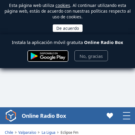
Esta página web utiliza
cookies
. Al continuar utilizando esta
página web, estás de acuerdo con nuestras políticas respecto al
uso de cookies.
Instala la aplicación móvil gratuita
Online Radio Box
No, gracias
Online Radio Box
Video
Player
is
Chile
Valparaíso
La Ligua
Eclipse Fm