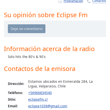
Remaining
Programación
Contactos
Time
-
-:-
Su opinión sobre Eclipse Fm
1x
Playback
Rate
Chapters
Información acerca de la radio
Chapters
Solo hits the 80's & 90's
Descriptions
Contactos de la emisora
descriptions
off
,
selected
Estamos ubicados en Esmeralda 284, La
Dirección:
Ligua, Valparaiso, Chile
Subtitles
Teléfono:
+56966834540
subtitles
Sitio:
eclipsefm.cl
settings
,
Email:
eclipse1039@gmail.com