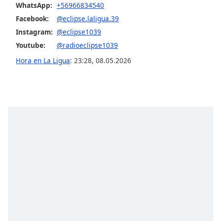
opens
WhatsApp:
+56966834540
subtitles
Facebook:
@eclipse.laligua.39
settings
Instagram:
@eclipse1039
dialog
subtitles
Youtube:
@radioeclipse1039
off
,
Hora en La Ligua
:
23:28
,
08.05.2026
selected
Audio
Track
Picture-
in-
Picture
Fullscreen
This
is
a
modal
window.
Beginning