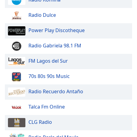
Opacity
Radio Dulce
Power Play Discotheque
Caption
Area
Background
Radio Gabriela 98.1 FM
Color
FM Lagos del Sur
Opacity
70s 80s 90s Music
Font
Radio Recuerdo Antaño
Size
Talca Fm Online
Text
Edge
CLG Radio
Style