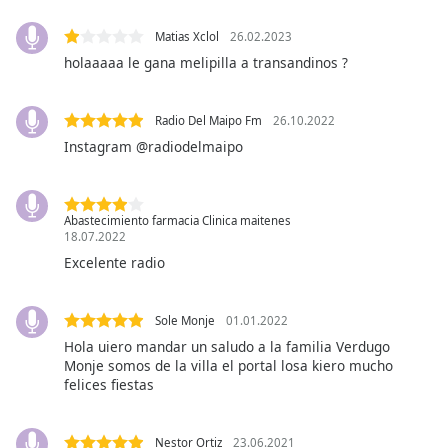
opens
subtitles
Matias Xclol
26.02.2023
settings
holaaaaa le gana melipilla a transandinos ?
dialog
subtitles
off
,
Radio Del Maipo Fm
26.10.2022
selected
Instagram @radiodelmaipo
Audio
Track
Abastecimiento farmacia Clinica maitenes
Picture-
18.07.2022
in-
Picture
Excelente radio
Fullscreen
This
is
Sole Monje
01.01.2022
a
Hola uiero mandar un saludo a la familia Verdugo
modal
Monje somos de la villa el portal losa kiero mucho
felices fiestas
window.
Beginning
Nestor Ortiz
23.06.2021