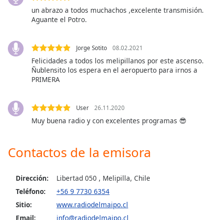
of
un abrazo a todos muchachos ,excelente transmisión.
dialog
Aguante el Potro.
window.
Escape
will
Jorge Sotito
08.02.2021
cancel
Felicidades a todos los melipillanos por este ascenso.
and
Ñublensito los espera en el aeropuerto para irnos a
close
PRIMERA
the
window.
User
26.11.2020
Muy buena radio y con excelentes programas 😎
Text
Color
Contactos de la emisora
Opacity
Dirección:
Libertad 050 , Melipilla, Chile
Text
Teléfono:
+56 9 7730 6354
Background
Sitio:
www.radiodelmaipo.cl
Color
Email:
info@radiodelmaipo.cl