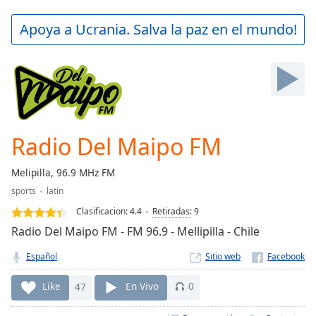
loading.
Play
Apoya a Ucrania. Salva la paz en el mundo!
Video
Play
Skip
Backward
Skip
Forward
Mute
Current
Radio Del Maipo FM
Time
0:00
/
Melipilla, 96.9 MHz FM
Duration
-:-
sports
latin
Loaded
:
0.00%
Clasificacion:
4.4
Retiradas
:
9
Stream
Radio Del Maipo FM - FM 96.9 - Mellipilla - Chile
Type
LIVE
Español
Sitio web
Seek to
live,
currently
Like
47
En Vivo
0
behind
live
LIVE