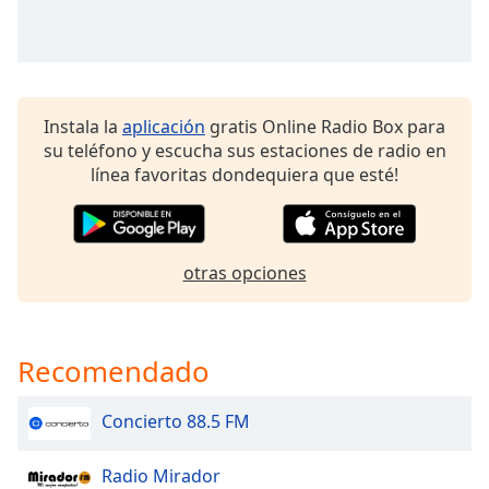
Font
Family
Reset
Instala la
aplicación
gratis Online Radio Box para
Done
su teléfono y escucha sus estaciones de radio en
Close
línea favoritas dondequiera que esté!
Modal
Dialog
End
of
dialog
otras opciones
window.
Recomendado
Concierto 88.5 FM
Radio Mirador