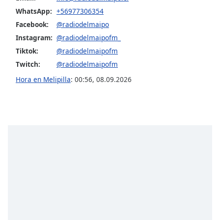
WhatsApp:
+56977306354
Opacity
Facebook:
@radiodelmaipo
Instagram:
@radiodelmaipofm_
Caption
Tiktok:
@radiodelmaipofm
Area
Twitch:
@radiodelmaipofm
Background
Hora en Melipilla
:
00:56
,
08.09.2026
Color
Opacity
Font
Size
Text
Edge
Style