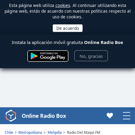
Esta página web utiliza
cookies
. Al continuar utilizando esta
página web, estás de acuerdo con nuestras políticas respecto al
uso de cookies.
Instala la aplicación móvil gratuita
Online Radio Box
No, gracias
Online Radio Box
Video
Player
is
Chile
Metropolitana
Melipilla
Radio Del Maipo FM