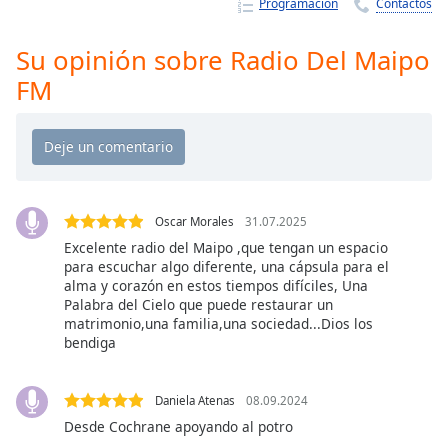
Remaining
Programación
Contactos
Time
-
-:-
Su opinión sobre Radio Del Maipo
FM
1x
Playback
Rate
Chapters
Chapters
Oscar Morales
31.07.2025
Excelente radio del Maipo ,que tengan un espacio
Descriptions
para escuchar algo diferente, una cápsula para el
descriptions
alma y corazón en estos tiempos difíciles, Una
off
,
Palabra del Cielo que puede restaurar un
matrimonio,una familia,una sociedad...Dios los
selected
bendiga
Subtitles
Daniela Atenas
08.09.2024
subtitles
settings
,
Desde Cochrane apoyando al potro