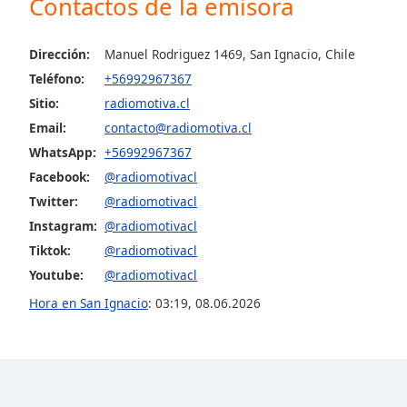
Contactos de la emisora
Audio
Track
Dirección:
Manuel Rodriguez 1469, San Ignacio, Chile
Picture-
in-
Teléfono:
+56992967367
Picture
Sitio:
radiomotiva.cl
Fullscreen
This
Email:
contacto@radiomotiva.cl
is
WhatsApp:
+56992967367
a
Facebook:
@radiomotivacl
modal
Twitter:
@radiomotivacl
window.
Instagram:
@radiomotivacl
Beginning
Tiktok:
@radiomotivacl
of
Youtube:
@radiomotivacl
dialog
Hora en San Ignacio
:
03:19
,
08.06.2026
window.
Escape
will
cancel
and
close