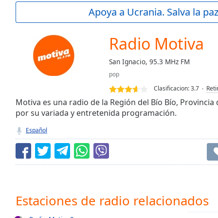
Current
Apoya a Ucrania. Salva la pa
Time
0:00
/
Duration
-:-
Radio Motiva
Loaded
:
0.00%
San Ignacio, 95.3 MHz FM
0:00
pop
Stream
Type
LIVE
Clasificacion:
3.7
Reti
Seek to
Motiva es una radio de la Región del Bío Bío, Provincia d
live,
por su variada y entretenida programación.
currently
behind
live
LIVE
Español
Remaining
Time
-
-:-
1x
Playback
Estaciones de radio relacionados
Rate