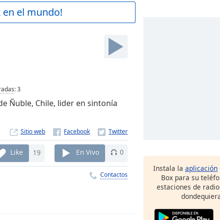
z en el mundo!
radas
:
3
e Ñuble, Chile, lider en sintonía
Sitio web
Like
19
En Vivo
0
Instala la
aplicación
Contactos
Box para su teléf
estaciones de radio
dondequiera