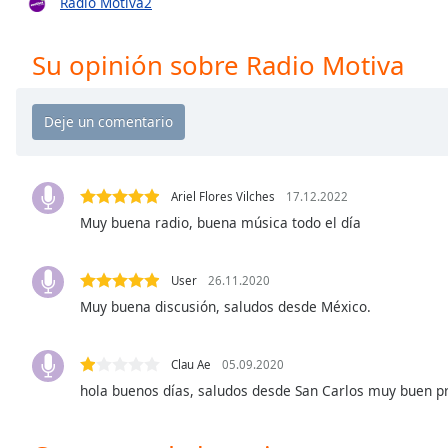
Radio Motiva2
Chapters
Chapters
Su opinión sobre Radio Motiva
Descriptions
descriptions
off
,
selected
Ariel Flores Vilches
17.12.2022
Subtitles
Muy buena radio, buena música todo el día
subtitles
settings
,
User
26.11.2020
opens
subtitles
Muy buena discusión, saludos desde México.
settings
dialog
Clau Ae
05.09.2020
subtitles
hola buenos días, saludos desde San Carlos muy buen 
off
,
selected