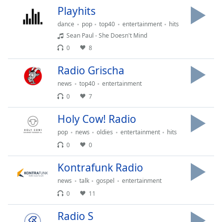
Remaining
Playhits
Time
-
dance
pop
top40
entertainment
hits
-:-
Sean Paul - She Doesn't Mind
0
8
1x
Playback
Radio Grischa
Rate
news
top40
entertainment
Chapters
0
7
Chapters
Holy Cow! Radio
Descriptions
pop
news
oldies
entertainment
hits
0
0
descriptions
off
,
Kontrafunk Radio
selected
news
talk
gospel
entertainment
Subtitles
0
11
subtitles
Radio S
settings
,