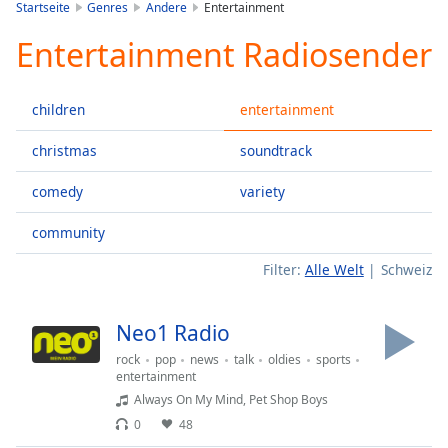
is
Startseite
Genres
Andere
Entertainment
loading.
Entertainment Radiosender
Play
Video
Play
children
entertainment
Skip
Backward
Skip
christmas
soundtrack
Forward
Mute
comedy
variety
Current
Time
0:00
community
/
Filter:
Alle Welt
Schweiz
Duration
-:-
Loaded
:
0.00%
Neo1 Radio
Stream
Type
LIVE
rock
pop
news
talk
oldies
sports
entertainment
Seek to
Always On My Mind, Pet Shop Boys
live,
currently
0
48
behind
live
LIVE