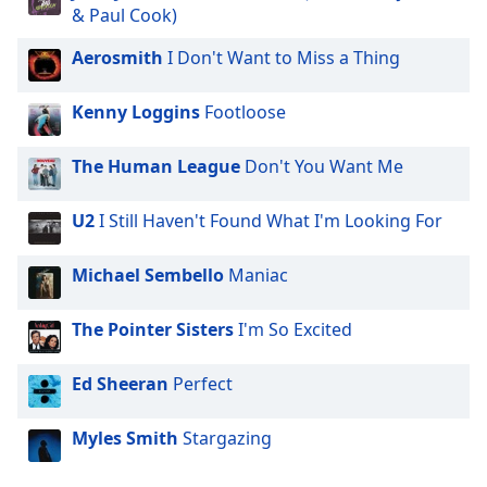
Color
& Paul Cook)
Aerosmith
I Don't Want to Miss a Thing
Opacity
Kenny Loggins
Footloose
Caption
Area
The Human League
Don't You Want Me
Background
Color
U2
I Still Haven't Found What I'm Looking For
Opacity
Michael Sembello
Maniac
Font
The Pointer Sisters
I'm So Excited
Size
Ed Sheeran
Perfect
Text
Edge
Myles Smith
Stargazing
Style