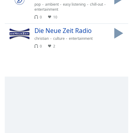
opens
pop
ambient
easy listening
chill-out
entertainment
subtitles
settings
0
10
dialog
Die Neue Zeit Radio
subtitles
off
,
christian
culture
entertainment
selected
0
2
Audio
Track
Picture-
in-
Picture
Fullscreen
This
is
a
modal
window.