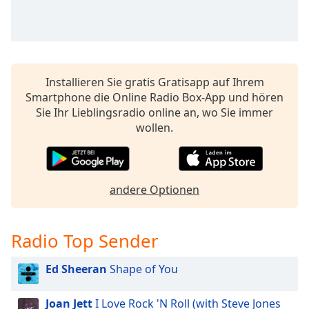
Beginning
of
dialog
window.
Escape
will
Installieren Sie gratis Gratisapp auf Ihrem
cancel
Smartphone die Online Radio Box-App und hören
and
Sie Ihr Lieblingsradio online an, wo Sie immer
close
wollen.
the
window.
Text
andere Optionen
Color
Radio Top Sender
Opacity
Ed Sheeran
Shape of You
Text
Background
Joan Jett
I Love Rock 'N Roll (with Steve Jones