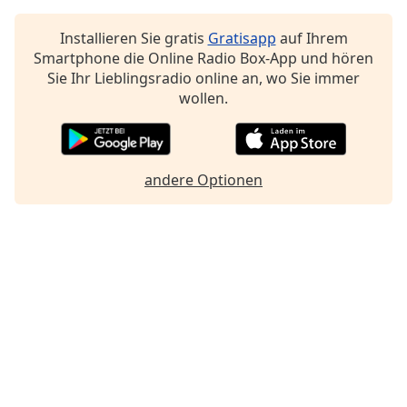
Font
Installieren Sie gratis
Gratisapp
auf Ihrem
Family
Smartphone die Online Radio Box-App und hören
Sie Ihr Lieblingsradio online an, wo Sie immer
wollen.
Reset
Done
Close
Modal
Dialog
andere Optionen
End
of
dialog
window.