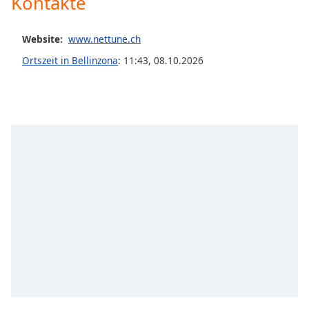
Kontakte
Color
Website:
www.nettune.ch
Opacity
Ortszeit in Bellinzona
:
11:43
,
08.10.2026
Caption
Area
Background
Color
Opacity
Font
Size
Text
Edge
Style