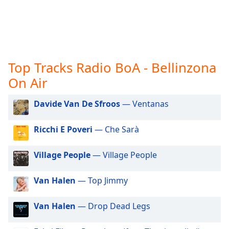
opens
subtitles
settings
dialog
subtitles
Top Tracks Radio BoA - Bellinzona
off
,
selected
On Air
Audio
Davide Van De Sfroos
— Ventanas
Track
Picture-
Ricchi E Poveri
— Che Sarà
in-
Picture
Fullscreen
Village People
— Village People
This
is
Van Halen
— Top Jimmy
a
modal
Van Halen
— Drop Dead Legs
window.