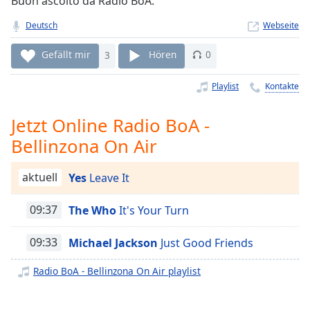
Buon ascolto da Radio BoA.
Remaining
Deutsch
Webseite
Time
-
-:-
Gefällt mir
3
Hören
0
1x
Playlist
Kontakte
Playback
Rate
Jetzt Online Radio BoA -
Chapters
Bellinzona On Air
Chapters
aktuell
Yes
Leave It
Descriptions
descriptions
09:37
The Who
It's Your Turn
off
,
selected
09:33
Michael Jackson
Just Good Friends
Subtitles
Radio BoA - Bellinzona On Air playlist
subtitles
settings
,