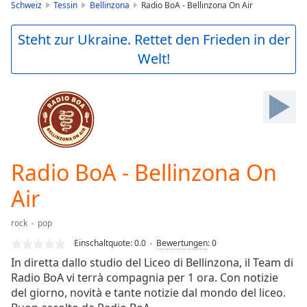
is
Schweiz
Tessin
Bellinzona
Radio BoA - Bellinzona On Air
loading.
Play
Steht zur Ukraine. Rettet den Frieden in der
Video
Welt!
Play
Skip
Backward
Skip
Forward
Mute
Current
Time
0:00
Radio BoA - Bellinzona On
/
Duration
-:-
Air
Loaded
:
0.00%
rock
pop
Stream
Einschaltquote:
0.0
Bewertungen
:
0
Type
LIVE
In diretta dallo studio del Liceo di Bellinzona, il Team di
Seek to
live,
Radio BoA vi terrà compagnia per 1 ora. Con notizie
currently
del giorno, novità e tante notizie dal mondo del liceo.
behind
live
LIVE