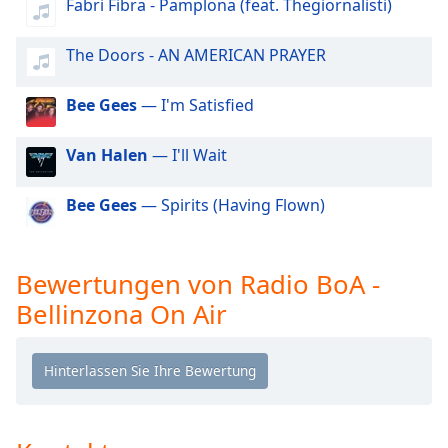
Beginning
Fabri Fibra - Pamplona (feat. Thegiornalisti)
of
dialog
The Doors - AN AMERICAN PRAYER
window.
Escape
Bee Gees
— I'm Satisfied
will
cancel
Van Halen
— I'll Wait
and
close
the
Bee Gees
— Spirits (Having Flown)
window.
Text
Bewertungen von Radio BoA -
Color
Bellinzona On Air
Opacity
Text
Background