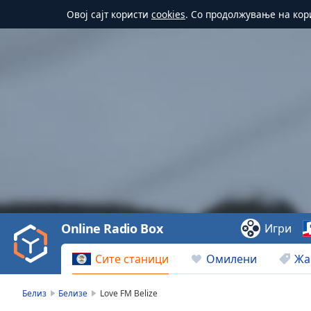
Овој сајт користи
cookies
. Со продолжување на кор
Video
Player
is
loading.
Play
Video
Online Radio Box
Игри
Play
Skip
Сите станици
Омилени
Жа
Backward
Skip
Forward
Белиз
Белизе
Love FM Belize
Mute