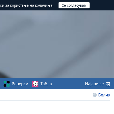
ики за користење на колачиња.
Реверси
Табла
Најави се
Белиз