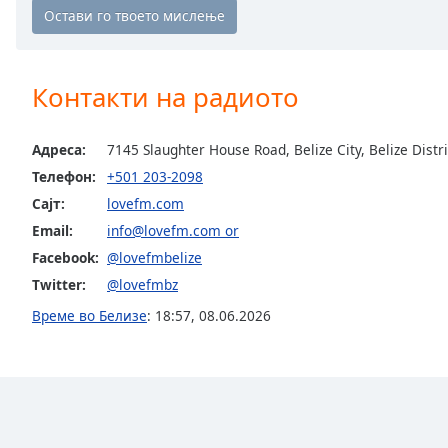
Chapters
Chapters
Descriptions
Контакти на радиото
descriptions
off
,
Адреса:
7145 Slaughter House Road, Belize City, Belize Distr
selected
Телефон:
+501 203-2098
Сајт:
lovefm.com
Subtitles
Email:
info@lovefm.com
or
subtitles
Facebook:
@lovefmbelize
settings
,
opens
Twitter:
@lovefmbz
subtitles
Време во Белизе
:
18:57
,
08.06.2026
settings
dialog
subtitles
off
,
selected