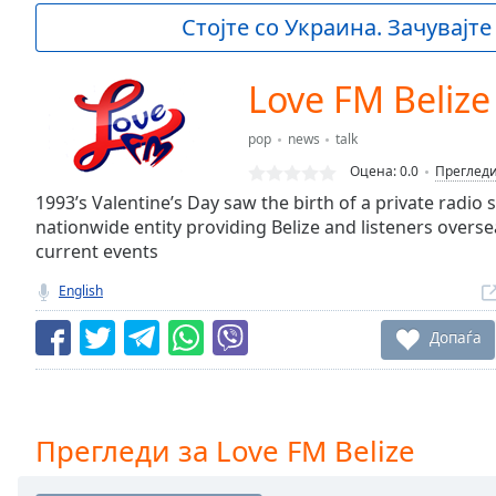
Current
Стојте со Украина. Зачувајте
Time
0:00
/
Duration
-:-
Love FM Belize
Loaded
:
0.00%
pop
news
talk
0:00
Оцена:
0.0
Преглед
Stream
Type
1993’s Valentine’s Day saw the birth of a private radio 
LIVE
nationwide entity providing Belize and listeners overs
Seek to
live,
current events
currently
behind
English
live
LIVE
Remaining
Допаѓа
Time
-
-:-
1x
Прегледи за Love FM Belize
Playback
Rate