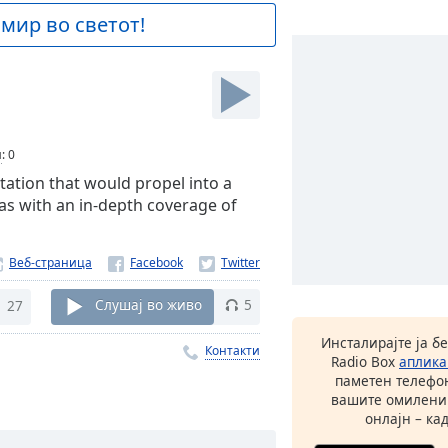
 мир во светот!
и
:
0
station that would propel into a
eas with an in-depth coverage of
Веб-страница
27
Слушај во живо
5
Инсталирајте ја б
Контакти
Radio Box
аплика
паметен телефон
вашите омилени
онлајн – кад