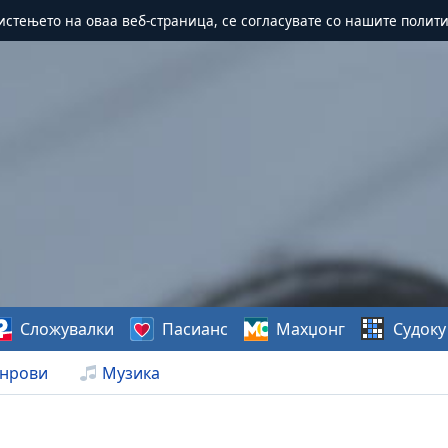
истењето на оваа веб-страница, се согласувате со нашите полит
Сложувалки
Пасианс
Махџонг
Судоку
нрови
Музика