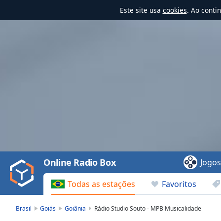
Este site usa
cookies
. Ao conti
Video
Player
is
loading.
Play
Video
Online Radio Box
Jogo
Play
Skip
Todas as estações
Favoritos
Backward
Skip
Forward
Brasil
Goiás
Goiânia
Rádio Studio Souto - MPB Musicalidade
Mute