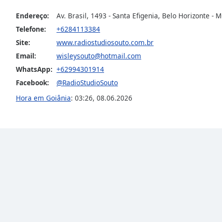
Dialog
Endereço:
Av. Brasil, 1493 - Santa Efigenia, Belo Horizonte - M
End
of
Telefone:
+6284113384
dialog
Site:
www.radiostudiosouto.com.br
window.
Email:
wisleysouto@hotmail.com
WhatsApp:
+62994301914
Facebook:
@RadioStudioSouto
Hora em Goiânia
:
03:26
,
08.06.2026