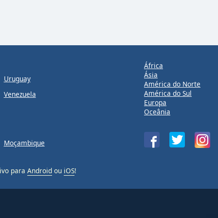
África
Ásia
Uruguay
América do Norte
América do Sul
Venezuela
Europa
Oceânia
Moçambique
ivo para
Android
ou
iOS
!