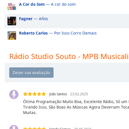
A Cor do Som
— A cor do som
the
window.
Fagner
— Años
Text
Color
Roberto Carlos
— Por Isso Corro Demais
Opacity
Rádio Studio Souto - MPB Musical
Text
Background
Color
Opacity
João Santos
23.02.2025
Ótima Programação Muito Boa, Excelente Rádio, Só um D
Tirando Isso, São Boas As Músicas Agora Deveriam Toc
Caption
Muitas.
Area
Background