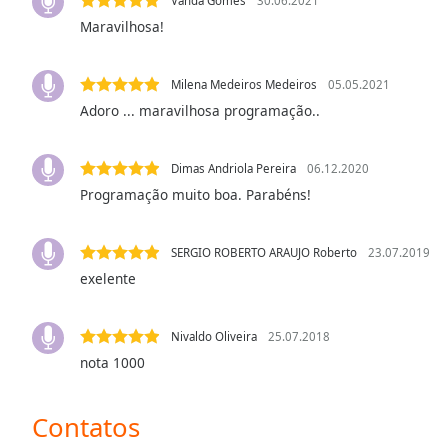
Vanda Gomes
30.06.2021
Color
Maravilhosa!
Opacity
Milena Medeiros Medeiros
05.05.2021
Adoro ... maravilhosa programação..
Font
Size
Dimas Andriola Pereira
06.12.2020
Programação muito boa. Parabéns!
Text
Edge
Style
SERGIO ROBERTO ARAUJO Roberto
23.07.2019
exelente
Font
Family
Nivaldo Oliveira
25.07.2018
nota 1000
Reset
Done
Contatos
Close
Modal