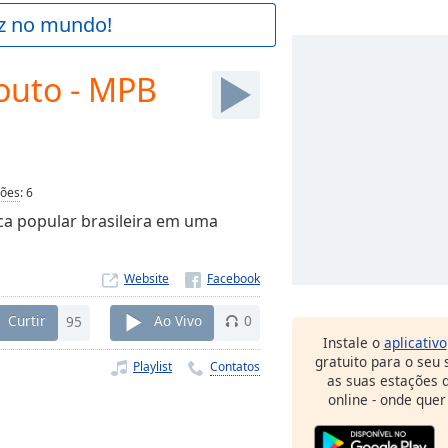
az no mundo!
outo - MPB
ções
:
6
ca popular brasileira em uma
Website
Curtir
95
Ao Vivo
0
Instale o
aplicativo
gratuito para o seu
Playlist
Contatos
as suas estações d
online - onde quer