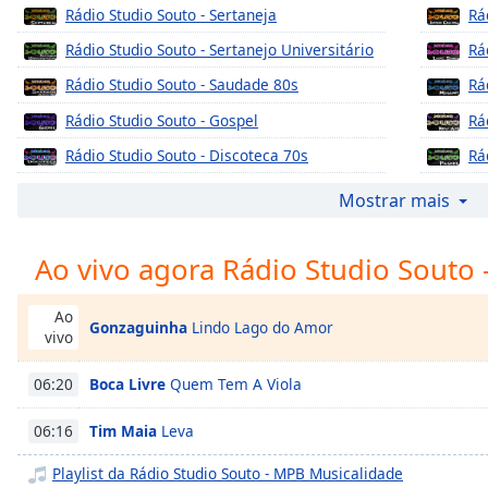
Chapters
Rádio Studio Souto - Sertaneja
Rá
Chapters
Rádio Studio Souto - Sertanejo Universitário
Rá
Rádio Studio Souto - Saudade 80s
Descriptions
Rádio Studio Souto - Gospel
descriptions
off
,
Rádio Studio Souto - Discoteca 70s
selected
Rádio Studio Souto - Versão Brasileira
Rá
Mostrar mais
Subtitles
Rádio Studio Souto - Axé Folia
Rá
Ao vivo agora Rádio Studio Souto
subtitles
Rádio Studio Souto - Boleros em Seresta
Rá
settings
,
Rádio Studio Souto - Brega Hits
Rá
opens
Ao
Gonzaguinha
Lindo Lago do Amor
Rádio Studio Souto - Clube da Crianca
Rá
subtitles
vivo
settings
Rádio Studio Souto - Country
Rá
dialog
Boca Livre
Quem Tem A Viola
06:20
Rádio Studio Souto - Dubstep
Rá
subtitles
off
,
Tim Maia
Leva
06:16
Rádio Studio Souto - Electro House
Rá
selected
Rádio Studio Souto - Eurodance 90s
Rá
Playlist da Rádio Studio Souto - MPB Musicalidade