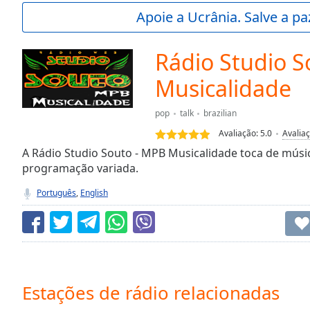
Current
Apoie a Ucrânia. Salve a p
Time
0:00
/
Duration
-:-
Rádio Studio S
Loaded
:
0.00%
Musicalidade
0:00
Stream
pop
talk
brazilian
Type
LIVE
Avaliação:
5.0
Avalia
Seek to
A Rádio Studio Souto - MPB Musicalidade toca de músi
live,
currently
programação variada.
behind
live
LIVE
Português
,
English
Remaining
Time
-
-:-
1x
Playback
Estações de rádio relacionadas
Rate