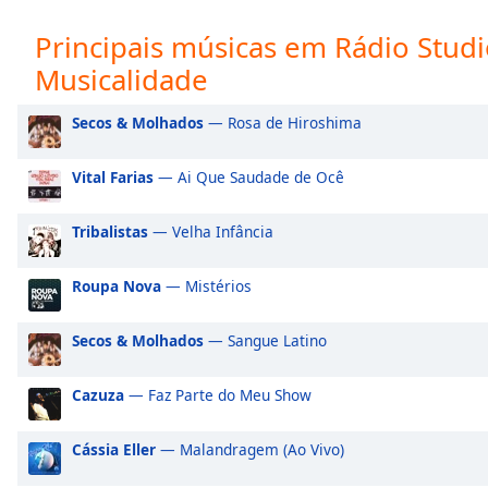
Audio
Rádio Studio Souto - Forro
Rá
Track
Principais músicas em Rádio Stud
Rádio Studio Souto - Funk
Rá
Musicalidade
Picture-
in-
Rádio Studio Souto - Hip Hop
Picture
Secos & Molhados
— Rosa de Hiroshima
Fullscreen
This
is
Vital Farias
— Ai Que Saudade de Ocê
a
modal
Tribalistas
— Velha Infância
window.
Roupa Nova
— Mistérios
Beginning
of
Secos & Molhados
— Sangue Latino
dialog
window.
Escape
Cazuza
— Faz Parte do Meu Show
will
cancel
Cássia Eller
— Malandragem (Ao Vivo)
and
close