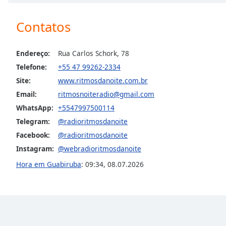
Chapters
Chapters
Contatos
Descriptions
Endereço:
Rua Carlos Schork, 78
descriptions
Telefone:
+55 47 99262-2334
off
,
Site:
www.ritmosdanoite.com.br
selected
Email:
ritmosnoiteradio@gmail.com
Subtitles
WhatsApp:
+5547997500114
subtitles
Telegram:
@radioritmosdanoite
settings
,
Facebook:
@radioritmosdanoite
opens
Instagram:
@webradioritmosdanoite
subtitles
Hora em Guabiruba
:
09:34
,
08.07.2026
settings
dialog
subtitles
off
,
selected