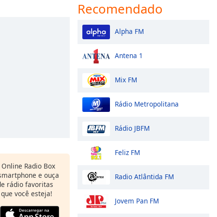
Recomendado
Alpha FM
Antena 1
Mix FM
Rádio Metropolitana
Rádio JBFM
Feliz FM
Online Radio Box
 smartphone e ouça
Radio Atlântida FM
e rádio favoritas
 que você esteja!
Jovem Pan FM