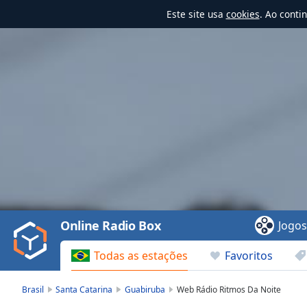
Este site usa
cookies
. Ao conti
Video
Player
is
loading.
Play
Video
Online Radio Box
Jogo
Play
Skip
Todas as estações
Favoritos
Backward
Skip
Forward
Brasil
Santa Catarina
Guabiruba
Web Rádio Ritmos Da Noite
Mute