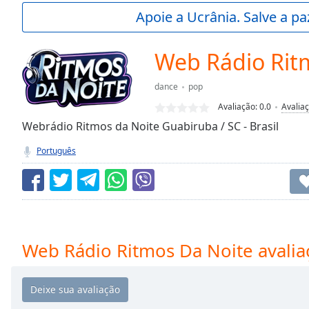
Current
Apoie a Ucrânia. Salve a p
Time
0:00
/
Duration
-:-
Web Rádio Rit
Loaded
:
0.00%
dance
pop
0:00
Avaliação:
0.0
Avalia
Stream
Type
Webrádio Ritmos da Noite Guabiruba / SC - Brasil
LIVE
Seek to
Português
live,
currently
behind
live
LIVE
Remaining
Time
-
-:-
Web Rádio Ritmos Da Noite avalia
1x
Playback
Rate