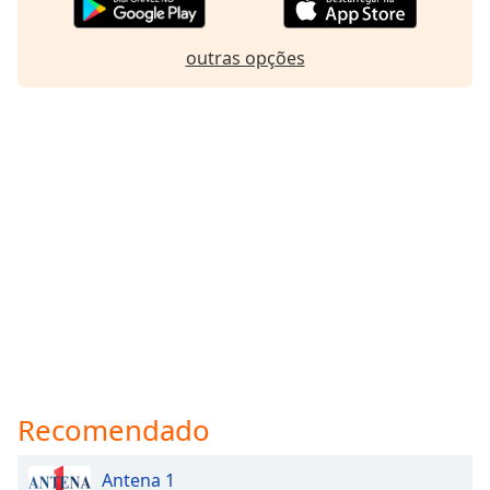
Family
outras opções
Reset
Done
Close
Modal
Dialog
End
of
dialog
window.
Recomendado
Antena 1