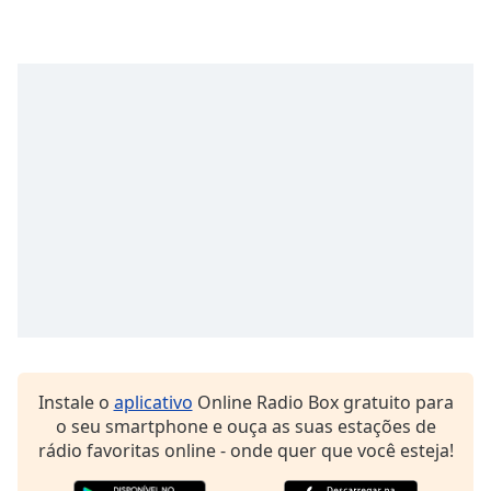
Opacity
Caption
Area
Background
Color
Opacity
Font
Size
Text
Instale o
aplicativo
Online Radio Box gratuito para
Edge
o seu smartphone e ouça as suas estações de
Style
rádio favoritas online - onde quer que você esteja!
Font