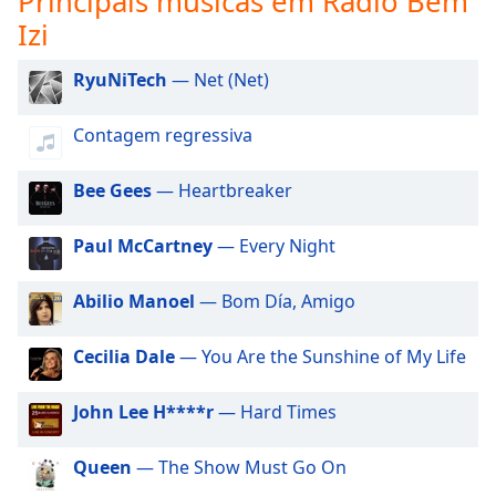
Principais músicas em Rádio Bem
subtitles
Izi
settings
dialog
subtitles
RyuNiTech
— Net (Net)
off
,
selected
Contagem regressiva
Audio
Track
Bee Gees
— Heartbreaker
Picture-
Paul McCartney
— Every Night
in-
Picture
Fullscreen
Abilio Manoel
— Bom Día, Amigo
This
is
Cecilia Dale
— You Are the Sunshine of My Life
a
modal
window.
John Lee H****r
— Hard Times
Beginning
Queen
— The Show Must Go On
of