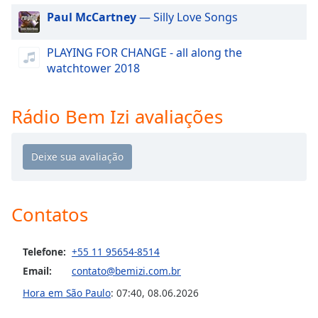
dialog
Paul McCartney
— Silly Love Songs
window.
Escape
PLAYING FOR CHANGE - all along the
will
watchtower 2018
cancel
and
close
Rádio Bem Izi avaliações
the
window.
Text
Color
Contatos
Opacity
Telefone:
+55 11 95654-8514
Text
Email:
contato@bemizi.com.br
Background
Hora em São Paulo
:
07:40
,
08.06.2026
Color