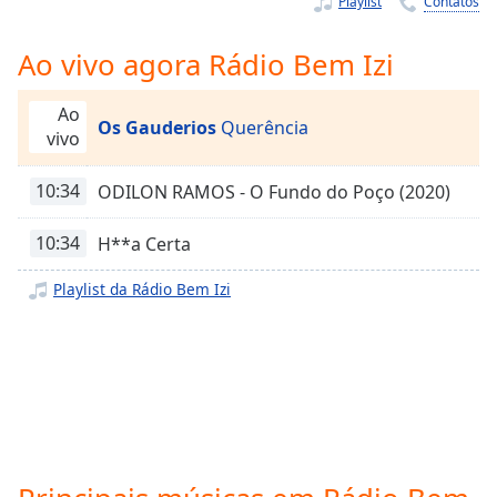
Playlist
Contatos
Time
-
-:-
Ao vivo agora Rádio Bem Izi
1x
Playback
Ao
Rate
Os Gauderios
Querência
vivo
Chapters
10:34
ODILON RAMOS - O Fundo do Poço (2020)
Chapters
10:34
H**a Certa
Descriptions
Playlist da Rádio Bem Izi
descriptions
off
,
selected
Subtitles
subtitles
settings
,
opens