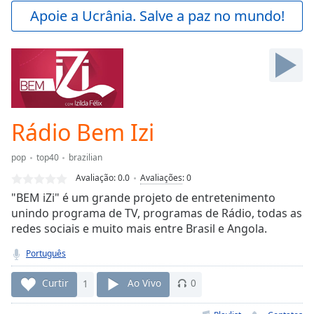
Play
Apoie a Ucrânia. Salve a paz no mundo!
Video
Play
Skip
Backward
Skip
Forward
Mute
Current
Rádio Bem Izi
Time
0:00
/
pop
top40
brazilian
Duration
-:-
Avaliação:
0.0
Avaliações
:
0
Loaded
:
"BEM iZi" é um grande projeto de entretenimento
0.00%
unindo programa de TV, programas de Rádio, todas as
Stream
redes sociais e muito mais entre Brasil e Angola.
Type
LIVE
Seek to
Português
live,
currently
behind
Curtir
1
Ao Vivo
0
live
LIVE
Remaining