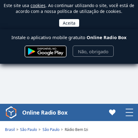
Este site usa
cookies
. Ao continuar utilizando o site, você está de
acordo com a nossa política de utilização de cookies.
Instale o aplicativo mobile gratuito
Online Radio Box
Não, obrigado
Online Radio Box
Video
Player
is
Brasil
São Paulo
São Paulo
Rádio Bem Izi
loading.