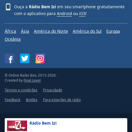
Ouça a
Rádio Bem Izi
em seu smartphone gratuitamente
com o aplicativo para
Android
ou
iOS
!
África
Ásia
América do Norte
América do Sul
Europa
Oceânia
© Online Radio Box, 2015-2026.
Created by
Final Level
Termos e condições
Privacidade
Feedback
Botões
Para estações de rádio
Rádio Bem Izi