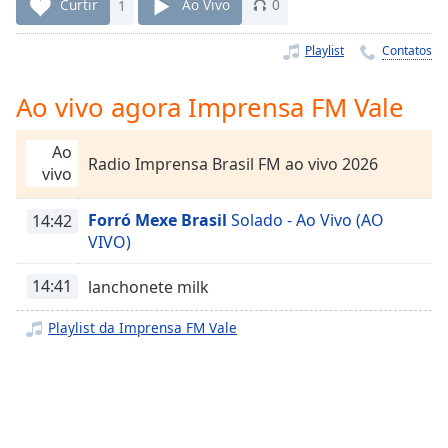
Time
-
Curtir
1
Ao Vivo
0
-:-
Playlist
Contatos
1x
Playback
Ao vivo agora Imprensa FM Vale
Rate
Ao
Chapters
Radio Imprensa Brasil FM ao vivo 2026
vivo
Chapters
Forró Mexe Brasil
Solado - Ao Vivo (AO
14:42
Descriptions
VIVO)
descriptions
off
,
14:41
lanchonete milk
selected
Playlist da Imprensa FM Vale
Subtitles
subtitles
settings
,
opens