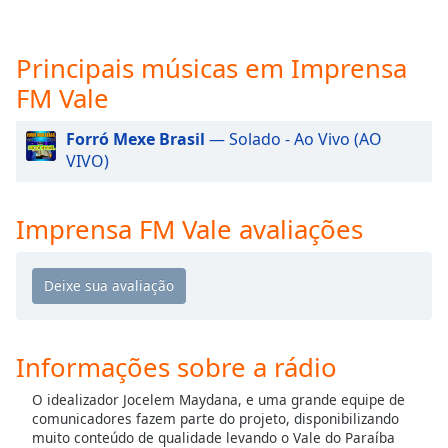
subtitles
settings
dialog
Principais músicas em Imprensa
subtitles
FM Vale
off
,
selected
Forró Mexe Brasil
— Solado - Ao Vivo (AO
Audio
VIVO)
Track
Picture-
Imprensa FM Vale avaliações
in-
Picture
Fullscreen
This
is
a
modal
Informações sobre a rádio
window.
O idealizador Jocelem Maydana, e uma grande equipe de
Beginning
comunicadores fazem parte do projeto, disponibilizando
of
muito conteúdo de qualidade levando o Vale do Paraíba