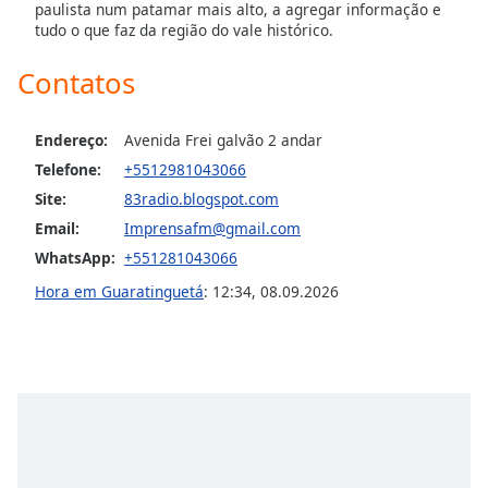
paulista num patamar mais alto, a agregar informação e
dialog
tudo o que faz da região do vale histórico.
window.
Escape
Contatos
will
cancel
and
Endereço:
Avenida Frei galvão 2 andar
close
Telefone:
+5512981043066
the
Site:
83radio.blogspot.com
window.
Email:
Imprensafm@gmail.com
Text
WhatsApp:
+551281043066
Color
Hora em Guaratinguetá
:
12:34
,
08.09.2026
Opacity
Text
Background
Color