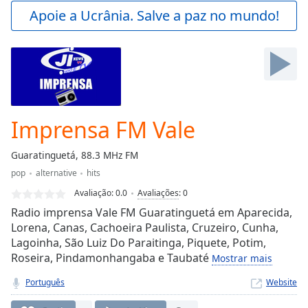
Play
Apoie a Ucrânia. Salve a paz no mundo!
Video
Play
Skip
Backward
Skip
Forward
Mute
Current
Imprensa FM Vale
Time
0:00
/
Guaratinguetá, 88.3 MHz FM
Duration
-:-
pop
alternative
hits
Loaded
:
0.00%
Avaliação:
0.0
Avaliações
:
0
Stream
Radio imprensa Vale FM Guaratinguetá em Aparecida,
Type
LIVE
Lorena, Canas, Cachoeira Paulista, Cruzeiro, Cunha,
Lagoinha, São Luiz Do Paraitinga, Piquete, Potim,
Seek to
live,
Roseira, Pindamonhangaba e Taubaté
Mostrar mais
currently
behind
Português
Website
live
LIVE
Remaining