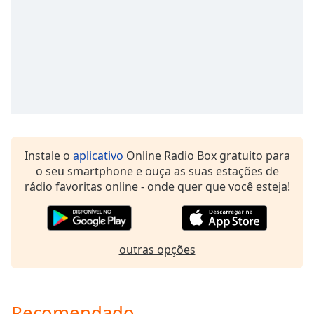
Opacity
Caption
Area
Background
Color
Opacity
Instale o
aplicativo
Online Radio Box gratuito para
o seu smartphone e ouça as suas estações de
Font
rádio favoritas online - onde quer que você esteja!
Size
Text
outras opções
Edge
Style
Recomendado
Font