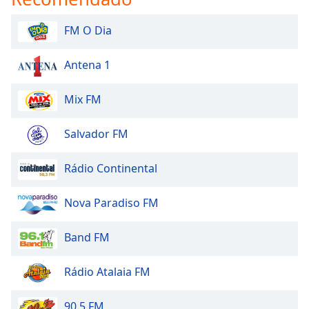
Family
FM O Dia
Reset
Antena 1
Done
Close
Mix FM
Modal
Dialog
End
Salvador FM
of
dialog
window.
Rádio Continental
Nova Paradiso FM
Band FM
Rádio Atalaia FM
90.5 FM