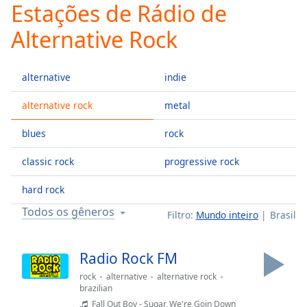
Estações de Rádio de
Play
Video
Alternative Rock
Play
Skip
Backward
alternative
indie
Skip
Forward
Mute
alternative rock
metal
Current
Time
0:00
blues
rock
/
classic rock
progressive rock
Duration
-:-
Loaded
:
hard rock
0.00%
Stream
Todos os gêneros
Filtro:
Mundo inteiro
Brasil
Type
LIVE
Seek to
live,
Radio Rock FM
currently
behind
rock
alternative
alternative rock
live
LIVE
brazilian
Remaining
Fall Out Boy - Sugar, We're Goin Down