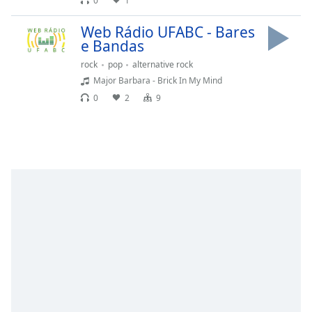
0
1
dialog
window.
Web Rádio UFABC - Bares
Escape
e Bandas
will
rock
pop
alternative rock
cancel
Major Barbara - Brick In My Mind
and
close
0
2
9
the
window.
Text
Color
Opacity
Text
Background
Color