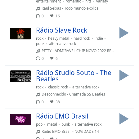
subtitles
entertainment
romantic
hits
variety
settings
Raul Seixas - Todo mundo explica
dialog
0
16
subtitles
off
,
Rádio Slave Rock
selected
rock
heavy metal
hard rock
indie
punk
alternative rock
Audio
PITTY - ADMIRÁVEL CHIP NOVO 2022 REMIX
Track
0
6
Picture-
in-
Rádio Studio Souto - The
Picture
Beatles
Fullscreen
This
rock
classic rock
alternative rock
is
Desconhecido - Chamada SS Beatles
a
0
38
modal
window.
Rádio EMO Brasil
pop
metal
punk
alternative rock
Beginning
Rádio EMO Brasil - NOVIDADE 14
of