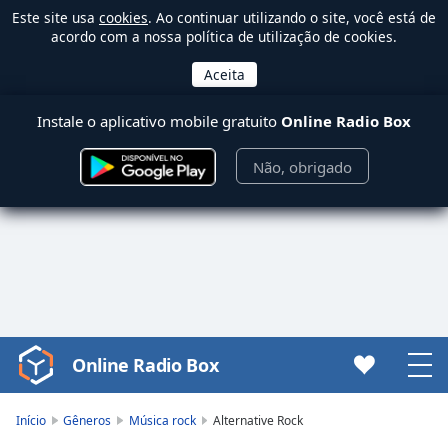
Este site usa
cookies
. Ao continuar utilizando o site, você está de
acordo com a nossa política de utilização de cookies.
Instale o aplicativo mobile gratuito
Online Radio Box
Não, obrigado
Online Radio Box
Video
Player
is
Início
Gêneros
Música rock
Alternative Rock
loading.