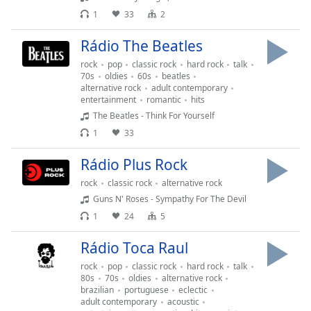
Time
-
1
33
2
-:-
Rádio The Beatles
1x
rock
pop
classic rock
hard rock
talk
Playback
70s
oldies
60s
beatles
Rate
alternative rock
adult contemporary
entertainment
romantic
hits
Chapters
The Beatles - Think For Yourself
Chapters
1
33
Descriptions
Rádio Plus Rock
descriptions
rock
classic rock
alternative rock
off
,
Guns N' Roses - Sympathy For The Devil
selected
1
24
5
Subtitles
Rádio Toca Raul
subtitles
rock
pop
classic rock
hard rock
talk
80s
70s
oldies
alternative rock
settings
,
brazilian
portuguese
eclectic
opens
adult contemporary
acoustic