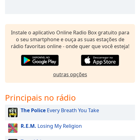
Opacity
Caption
Instale o aplicativo Online Radio Box gratuito para
Area
o seu smartphone e ouça as suas estações de
Background
rádio favoritas online - onde quer que você esteja!
Color
Opacity
outras opções
Font
Size
Principais no rádio
Text
The Police
Every Breath You Take
Edge
Style
R.E.M.
Losing My Religion
Font