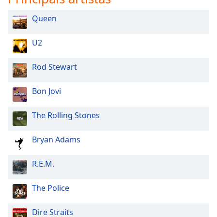
Queen
U2
Rod Stewart
Bon Jovi
The Rolling Stones
Bryan Adams
R.E.M.
The Police
Dire Straits