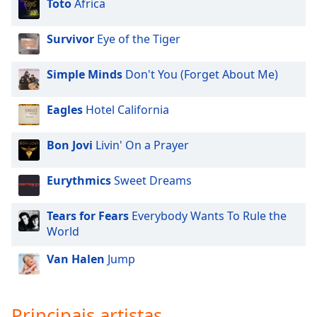
Toto
Africa
Family
Survivor
Eye of the Tiger
Reset
Simple Minds
Don't You (Forget About Me)
Done
Close
Modal
Eagles
Hotel California
Dialog
End
of
Bon Jovi
Livin' On a Prayer
dialog
window.
Eurythmics
Sweet Dreams
Tears for Fears
Everybody Wants To Rule the
World
Van Halen
Jump
Principais artistas