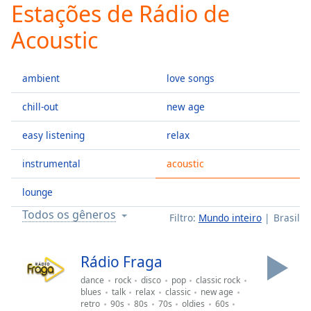
Estações de Rádio de
Play
Video
Acoustic
Play
Skip
Backward
ambient
love songs
Skip
Forward
Mute
chill-out
new age
Current
Time
0:00
easy listening
relax
/
instrumental
acoustic
Duration
-:-
Loaded
:
lounge
0.00%
Stream
Todos os gêneros
Filtro:
Mundo inteiro
Brasil
Type
LIVE
Seek to
live,
Rádio Fraga
currently
behind
dance
rock
disco
pop
classic rock
live
LIVE
blues
talk
relax
classic
new age
Remaining
retro
90s
80s
70s
oldies
60s