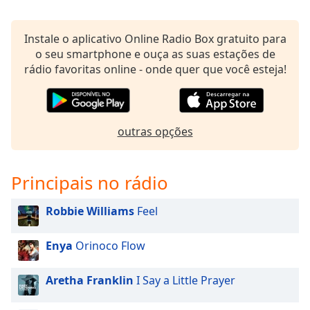
Opacity
Instale o aplicativo Online Radio Box gratuito para
o seu smartphone e ouça as suas estações de
Caption
rádio favoritas online - onde quer que você esteja!
Area
Background
Color
outras opções
Opacity
Principais no rádio
Font
Size
Robbie Williams
Feel
Text
Enya
Orinoco Flow
Edge
Style
Aretha Franklin
I Say a Little Prayer
Font