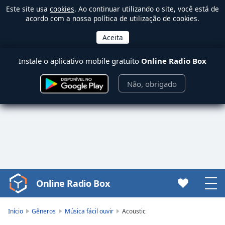
Este site usa
cookies
. Ao continuar utilizando o site, você está de
acordo com a nossa política de utilização de cookies.
Instale o aplicativo mobile gratuito
Online Radio Box
Não, obrigado
Online Radio Box
Video
Player
is
Início
Gêneros
Música fácil ouvir
Acoustic
loading.