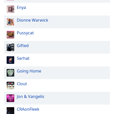
Enya
Dionne Warwick
Pussycat
Gifted
Serhat
Going Home
Clout
Jon & Vangelis
CRAonFleek