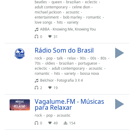
Time
-
beatles
queen
brazilian
eclectic
adult contemporary
celine dion
-:-
michael jackson
acoustic
entertainment
bob marley
romantic
1x
love songs
hits
variety
Playback
ABBA - Knowing Me, Knowing You
Rate
0
31
Chapters
Rádio Som do Brasil
Chapters
rock
pop
talk
relax
90s
00s
80s
70s
oldies
brazilian
portuguese
Descriptions
eclectic
adult contemporary
acoustic
romantic
hits
variety
bossa nova
descriptions
Belchior - Fotografia 3 X 4
off
,
2
19
selected
Vagalume.FM - Músicas
Subtitles
para Relaxar
subtitles
rock
pop
acoustic
settings
,
0
49
154
opens