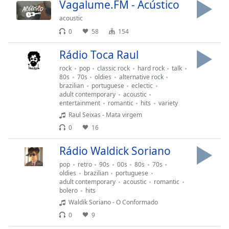
subtitles
Vagalume.FM - Acústico
settings
acoustic
dialog
0
58
154
subtitles
off
,
Rádio Toca Raul
selected
rock
pop
classic rock
hard rock
talk
80s
70s
oldies
alternative rock
Audio
brazilian
portuguese
eclectic
Track
adult contemporary
acoustic
entertainment
romantic
hits
variety
Picture-
in-
Raul Seixas - Mata virgem
Picture
0
16
Fullscreen
This
Rádio Waldick Soriano
is
pop
retro
90s
00s
80s
70s
a
oldies
brazilian
portuguese
modal
adult contemporary
acoustic
romantic
window.
bolero
hits
Waldik Soriano - O Conformado
Beginning
0
9
of