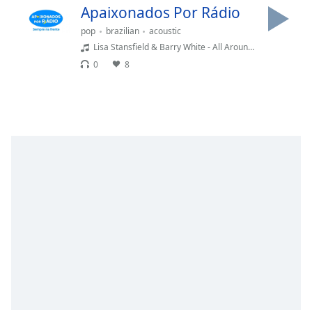
dialog
Apaixonados Por Rádio
window.
pop
brazilian
acoustic
Escape
Lisa Stansfield & Barry White - All Around The World
will
0
8
cancel
and
close
the
window.
Text
Color
Opacity
Text
Background
Color