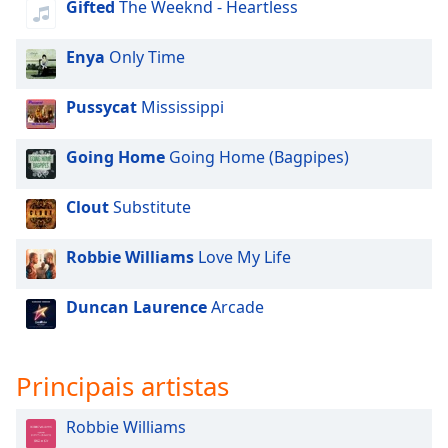
Gifted
The Weeknd - Heartless
Family
Enya
Only Time
Reset
Done
Pussycat
Mississippi
Close
Modal
Going Home
Going Home (Bagpipes)
Dialog
End
of
Clout
Substitute
dialog
window.
Robbie Williams
Love My Life
Duncan Laurence
Arcade
Principais artistas
Robbie Williams