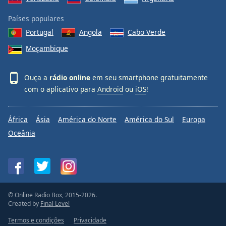
Países populares
Portugal
Angola
Cabo Verde
Moçambique
Ouça a
rádio online
em seu smartphone gratuitamente
com o aplicativo para
Android
ou
iOS
!
África
Ásia
América do Norte
América do Sul
Europa
Oceânia
© Online Radio Box, 2015-2026.
Created by
Final Level
Termos e condições
Privacidade