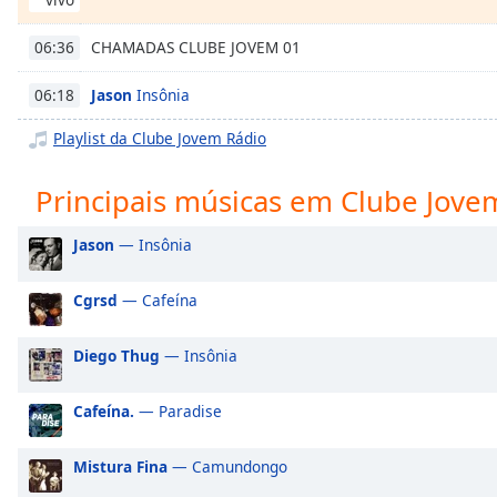
Chapters
Chapters
CHAMADAS CLUBE JOVEM 01
06:36
Descriptions
Jason
Insônia
06:18
descriptions
Playlist da Clube Jovem Rádio
off
,
selected
Principais músicas em Clube Jove
Subtitles
Jason
— Insônia
subtitles
settings
,
Cgrsd
— Cafeína
opens
subtitles
Diego Thug
— Insônia
settings
dialog
Cafeína.
— Paradise
subtitles
off
,
selected
Mistura Fina
— Camundongo