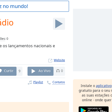
az no mundo!
ádio
ções
:
0
 e os lançamentos nacionais e
Website
Curtir
9
Ao Vivo
0
Playlist
Contatos
Instale o
aplicativo
gratuito para o seu
as suas estações d
online - onde quer