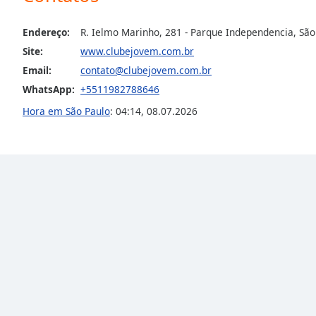
the
window.
Endereço:
R. Ielmo Marinho, 281 - Parque Independencia, São 
Site:
www.clubejovem.com.br
Text
Email:
contato@clubejovem.com.br
Color
WhatsApp:
+5511982788646
Hora em São Paulo
:
04:14
,
08.07.2026
Opacity
Text
Background
Color
Opacity
Caption
Area
Background