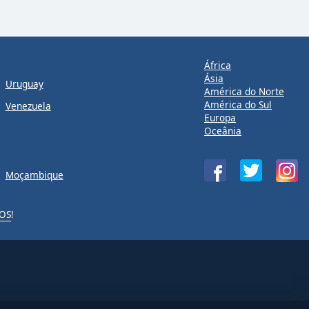
África
Ásia
Uruguay
América do Norte
América do Sul
Venezuela
Europa
Oceânia
Moçambique
iOS
!