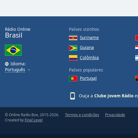
Color
Opacity
Rádio Online
Países vizinhos
Brasil
Font
Suriname
Size
Guiana
Colômbia
Text
Idioma:
Edge
Português
Países populares
Style
Portugal
Font
Ouça a
Clube Jovem Rádio
em
Family
© Online Radio Box, 2015-2026.
Termos e condições
Privacidade
Reset
Created by
Final Level
Done
Close
Modal