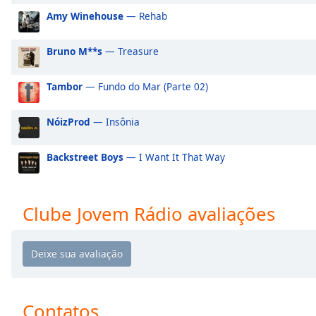
Audio
Amy Winehouse
— Rehab
Track
Picture-
Bruno M**s
— Treasure
in-
Picture
Fullscreen
Tambor
— Fundo do Mar (Parte 02)
This
is
NóizProd
— Insônia
a
modal
Backstreet Boys
— I Want It That Way
window.
Beginning
of
Clube Jovem Rádio avaliações
dialog
window.
Escape
will
cancel
and
Contatos
close