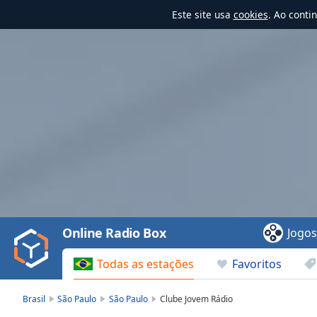
Este site usa
cookies
. Ao conti
Video
Player
is
loading.
Play
Video
Online Radio Box
Jogo
Play
Skip
Todas as estações
Favoritos
Backward
Skip
Forward
Brasil
São Paulo
São Paulo
Clube Jovem Rádio
Mute