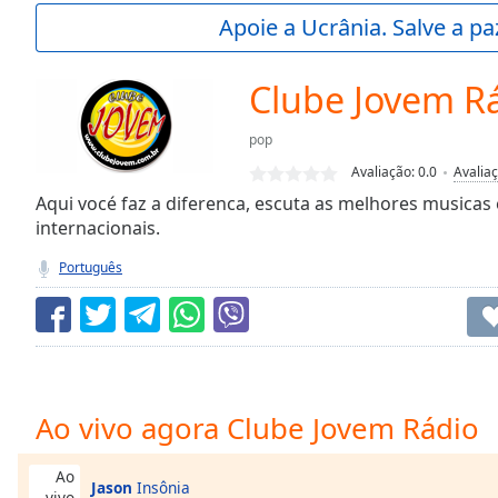
Current
Apoie a Ucrânia. Salve a p
Time
0:00
/
Duration
-:-
Clube Jovem R
Loaded
:
0.00%
pop
0:00
Avaliação:
0.0
Avalia
Stream
Type
Aqui vocé faz a diferenca, escuta as melhores musicas
LIVE
internacionais.
Seek to
live,
currently
Português
behind
live
LIVE
Remaining
Time
-
-:-
1x
Ao vivo agora Clube Jovem Rádio
Playback
Rate
Ao
Jason
Insônia
vivo