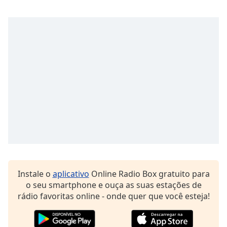
Family
Reset
Done
Close
Modal
Dialog
End
of
dialog
window.
Instale o
aplicativo
Online Radio Box gratuito para
o seu smartphone e ouça as suas estações de
rádio favoritas online - onde quer que você esteja!