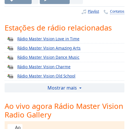
Time
-
-:-
Playlist
Contatos
1x
Estações de rádio relacionadas
Playback
Rate
Rádio Master Vision Love in Time
Chapters
Rádio Master Vision Amazing Arts
Chapters
Rádio Master Vision Dance Music
Descriptions
Rádio Master Vision Charme
descriptions
Rádio Master Vision Old School
off
,
Rádio Master Vision Crush
Mostrar mais
selected
Rádio Master Vision Disco Dance
Subtitles
Ao vivo agora Rádio Master Vision
Rádio Master Vision Anos 80 Nacionais
subtitles
Radio Gallery
Rádio Master Vision Deep House
settings
,
Rádio Master Vision Anos 90
opens
Ao