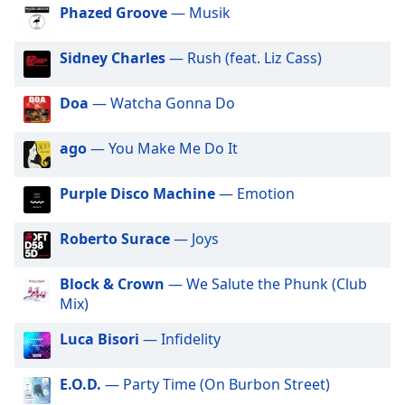
dialog
Phazed Groove
— Musik
Rádio Master Vision Reggae Master
window.
Rádio Master Vision Replay
Escape
Sidney Charles
— Rush (feat. Liz Cass)
will
Rádio Master Vision Bossa Nova & MPB
cancel
Rádio Master Vision Comics
Doa
— Watcha Gonna Do
and
close
Rádio Master Vision Lounge Master
ago
— You Make Me Do It
the
Rádio Master Vision Rock and Roll
window.
Rádio Master Vision Dance Mix
Purple Disco Machine
— Emotion
Text
Rádio Master Vision One Way
Color
Roberto Surace
— Joys
Rádio Master Vision Mister Sam
Rádio Master Vision Ellus Connection
Opacity
Block & Crown
— We Salute the Phunk (Club
Mix)
Rádio Master Vision Clássicas & Orquestras
Text
Rádio Master Vision Rede Fisiosat
Luca Bisori
— Infidelity
Background
Color
E.O.D.
— Party Time (On Burbon Street)