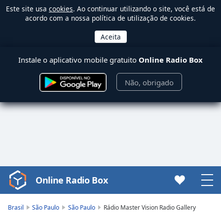
Este site usa
cookies
. Ao continuar utilizando o site, você está de
acordo com a nossa política de utilização de cookies.
Instale o aplicativo mobile gratuito
Online Radio Box
Não, obrigado
Online Radio Box
Video
Player
is
Brasil
São Paulo
São Paulo
Rádio Master Vision Radio Gallery
loading.