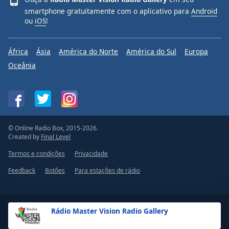
smartphone gratuitamente com o aplicativo para
Android
ou
iOS
!
África
Ásia
América do Norte
América do Sul
Europa
Oceânia
© Online Radio Box, 2015-2026.
Created by
Final Level
Termos e condições
Privacidade
Feedback
Botões
Para estações de rádio
Rádio Master Vision Radio Gallery