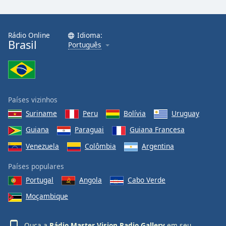
Rádio Online
Idioma:
Brasil
Português
Países vizinhos
Suriname
Peru
Bolívia
Uruguay
Guiana
Paraguai
Guiana Francesa
Venezuela
Colômbia
Argentina
Países populares
Portugal
Angola
Cabo Verde
Moçambique
Ouça a
Rádio Master Vision Radio Gallery
em seu