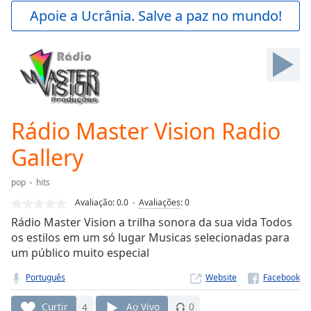
Play
Apoie a Ucrânia. Salve a paz no mundo!
Video
Play
Skip
Backward
Skip
Forward
Mute
Current
Rádio Master Vision Radio
Time
0:00
Gallery
/
Duration
-:-
Loaded
:
pop
hits
0.00%
Avaliação:
0.0
Avaliações
:
0
Stream
Rádio Master Vision a trilha sonora da sua vida Todos
Type
LIVE
os estilos em um só lugar Musicas selecionadas para
Seek to
um público muito especial
live,
currently
behind
Português
Website
live
LIVE
Remaining
Curtir
4
Ao Vivo
0