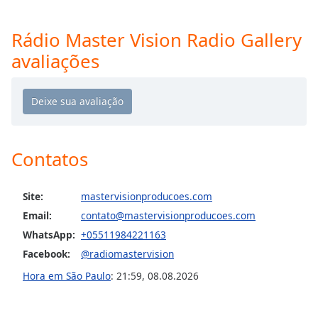
Opacity
Rádio Master Vision Radio Gallery
avaliações
Caption
Area
Background
Color
Opacity
Contatos
Font
Site:
mastervisionproducoes.com
Size
Email:
contato@mastervisionproducoes.com
WhatsApp:
+05511984221163
Text
Facebook:
@radiomastervision
Edge
Style
Hora em São Paulo
:
21:59
,
08.08.2026
Font