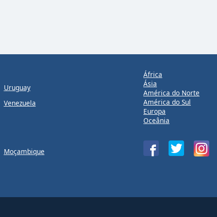
África
Ásia
Uruguay
América do Norte
América do Sul
Venezuela
Europa
Oceânia
Moçambique