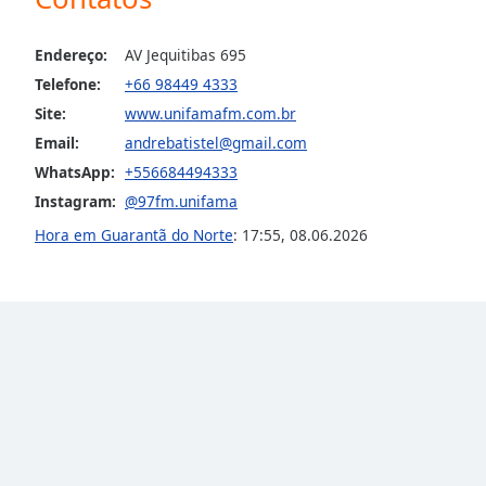
the
window.
Endereço:
AV Jequitibas 695
Telefone:
+66 98449 4333
Text
Site:
www.unifamafm.com.br
Color
Email:
andrebatistel@gmail.com
WhatsApp:
+556684494333
Opacity
Instagram:
@97fm.unifama
Hora em Guarantã do Norte
:
17:55
,
08.06.2026
Text
Background
Color
Opacity
Caption
Area
Background