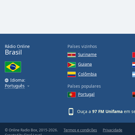
Color
Opacity
Font
Size
Rádio Online
Países vizinhos
Brasil
Suriname
Text
Guiana
Edge
Style
Colômbia
Idioma:
Português
Países populares
Font
Portugal
Family
Ouça a
97 FM Unifama
em se
Reset
Done
Close
© Online Radio Box, 2015-2026.
Termos e condições
Privacidade
Modal