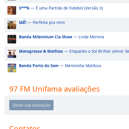
Audio
Track
S***k
— É uma Partida de Futebol (Versão 3)
Picture-
IAÊ!
— Perfeita pra mim
in-
Picture
Fullscreen
Banda Milennium Cia Show
— Linda Morena
This
is
Matogrosso & Mathias
— Enquanto o Sol Brilhar (Amor S
a
modal
window.
Banda Porto do Som
— Menininha Maldosa
Beginning
of
97 FM Unifama avaliações
dialog
window.
Escape
will
cancel
and
Contatos
close