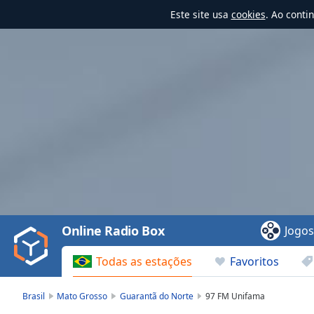
Este site usa
cookies
. Ao conti
Video
Player
is
loading.
Play
Video
Online Radio Box
Jogo
Play
Skip
Todas as estações
Favoritos
Backward
Skip
Forward
Brasil
Mato Grosso
Guarantã do Norte
97 FM Unifama
Mute