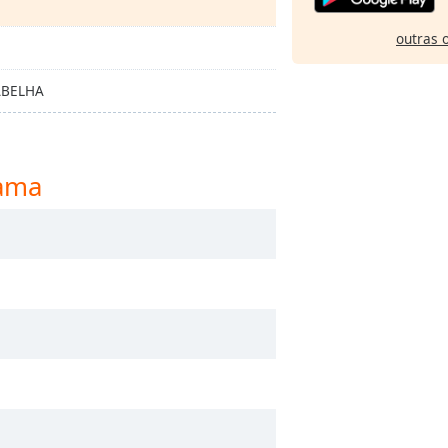
outras 
ABELHA
fama