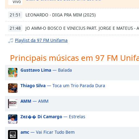
vivo
Chapters
Chapters
LEONARDO - DIGA PRA MIM (2025)
21:51
Descriptions
JO AMM-O BOSCO E VINICIUS PART. JORGE E MATEUS - 
21:48
descriptions
Playlist da 97 FM Unifama
off
,
selected
Principais músicas em 97 FM Uni
Subtitles
Gusttavo Lima
— Balada
subtitles
settings
,
Thiago Silva
— Toca um Trio Parada Dura
opens
subtitles
AMM
— AMM
settings
dialog
subtitles
Zez�� Di Camargo
— Estrelas
off
,
selected
amc
— Vai Ficar Tudo Bem