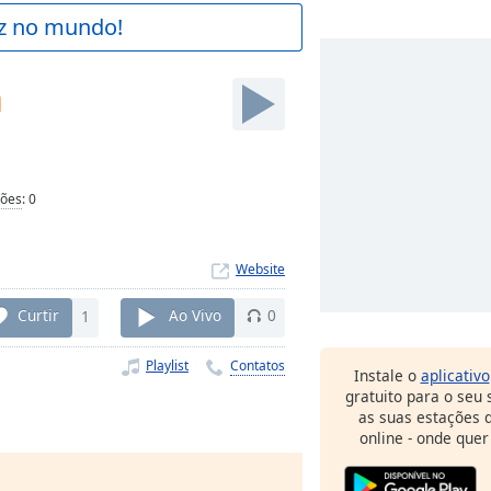
az no mundo!
a
ções
:
0
Website
Curtir
1
Ao Vivo
0
Playlist
Contatos
Instale o
aplicativo
gratuito para o seu
as suas estações d
online - onde quer