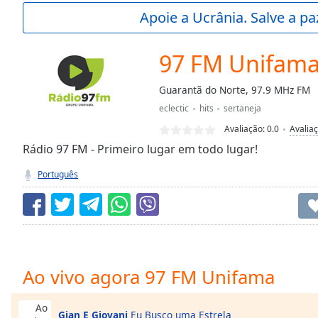
Current
Apoie a Ucrânia. Salve a p
Time
0:00
/
Duration
-:-
97 FM Unifam
Loaded
:
0.00%
Guarantã do Norte, 97.9 MHz FM
0:00
eclectic
hits
sertaneja
Stream
Type
LIVE
Avaliação:
0.0
Avalia
Seek to
Rádio 97 FM - Primeiro lugar em todo lugar!
live,
currently
Português
behind
live
LIVE
Remaining
Time
-
-:-
1x
Ao vivo agora 97 FM Unifama
Playback
Rate
Ao
Gian E Giovani
Eu Busco uma Estrela