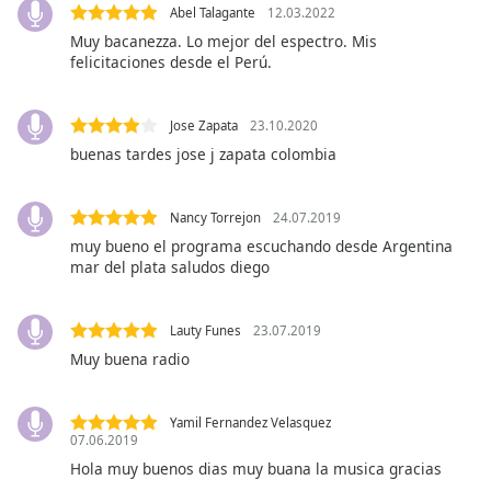
Abel Talagante
12.03.2022
Muy bacanezza. Lo mejor del espectro. Mis
Opacity
felicitaciones desde el Perú.
Caption
Jose Zapata
23.10.2020
Area
buenas tardes jose j zapata colombia
Background
Color
Nancy Torrejon
24.07.2019
muy bueno el programa escuchando desde Argentina
Opacity
mar del plata saludos diego
Font
Lauty Funes
23.07.2019
Size
Muy buena radio
Text
Edge
Yamil Fernandez Velasquez
07.06.2019
Style
Hola muy buenos dias muy buana la musica gracias