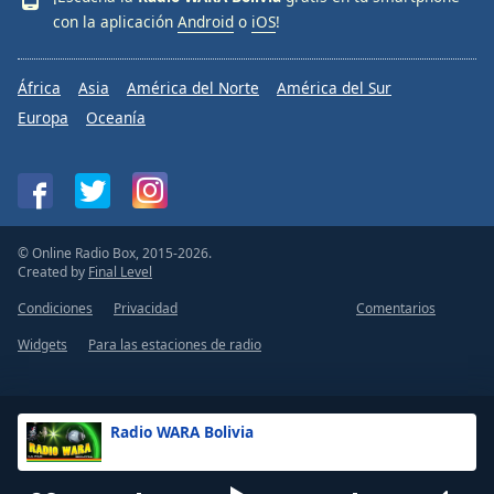
con la aplicación
Android
o
iOS
!
África
Asia
América del Norte
América del Sur
Europa
Oceanía
© Online Radio Box, 2015-2026.
Created by
Final Level
Condiciones
Privacidad
Comentarios
Widgets
Para las estaciones de radio
Radio WARA Bolivia