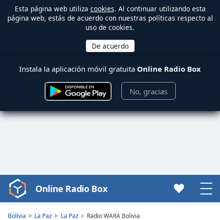
Esta página web utiliza
cookies
. Al continuar utilizando esta
página web, estás de acuerdo con nuestras políticas respecto al
uso de cookies.
Instala la aplicación móvil gratuita
Online Radio Box
No, gracias
Online Radio Box
Video
Player
is
Bolivia
La Paz
La Paz
Radio WARA Bolivia