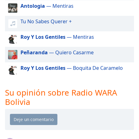
of
Antologia
— Mentiras
dialog
window.
Tu No Sabes Querer +
Escape
will
cancel
Roy Y Los Gentiles
— Mentiras
and
close
Peñaranda
— Quiero Casarme
the
window.
Roy Y Los Gentiles
— Boquita De Caramelo
Text
Color
Su opinión sobre Radio WARA
Bolivia
Opacity
Text
Background
Color