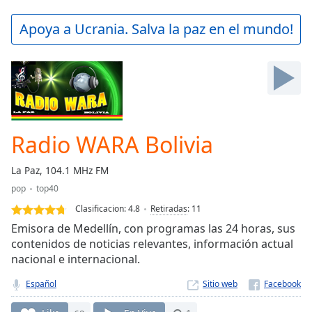
loading.
Play
Apoya a Ucrania. Salva la paz en el mundo!
Video
Play
Skip
Backward
Skip
Forward
Mute
Current
Radio WARA Bolivia
Time
0:00
/
La Paz, 104.1 MHz FM
Duration
-:-
pop
top40
Loaded
:
0.00%
Clasificacion:
4.8
Retiradas
:
11
Stream
Emisora de Medellín, con programas las 24 horas, sus
Type
LIVE
contenidos de noticias relevantes, información actual
nacional e internacional.
Seek to
live,
currently
Español
Sitio web
behind
live
LIVE