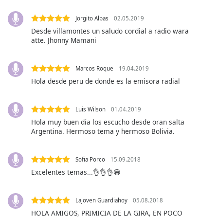
Font
Family
Jorgito Albas
02.05.2019
Desde villamontes un saludo cordial a radio wara
atte. Jhonny Mamani
Reset
Done
Marcos Roque
19.04.2019
Close
Modal
Hola desde peru de donde es la emisora radial
Dialog
End
of
Luis Wilson
01.04.2019
dialog
Hola muy buen día los escucho desde oran salta
window.
Argentina. Hermoso tema y hermoso Bolivia.
Sofia Porco
15.09.2018
Excelentes temas...👌👌👌😁
Lajoven Guardiahoy
05.08.2018
HOLA AMIGOS, PRIMICIA DE LA GIRA, EN POCO