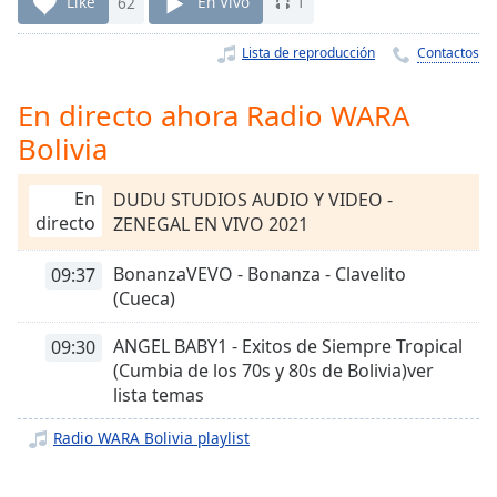
Remaining
Like
62
En Vivo
1
Time
-
-:-
Lista de reproducción
Contactos
1x
En directo ahora Radio WARA
Playback
Bolivia
Rate
Chapters
En
DUDU STUDIOS AUDIO Y VIDEO -
directo
ZENEGAL EN VIVO 2021
Chapters
BonanzaVEVO - Bonanza - Clavelito
09:37
Descriptions
(Cueca)
descriptions
off
,
ANGEL BABY1 - Exitos de Siempre Tropical
09:30
selected
(Cumbia de los 70s y 80s de Bolivia)ver
lista temas
Subtitles
Radio WARA Bolivia playlist
subtitles
settings
,