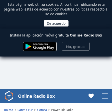
Esta página web utiliza
cookies
. Al continuar utilizando esta
página web, estás de acuerdo con nuestras políticas respecto al
uso de cookies.
Instala la aplicación móvil gratuita
Online Radio Box
No, gracias
Online Radio Box
Video
Player
is
Bolivia
Santa Cruz
Cotoca
Power Hit Radio