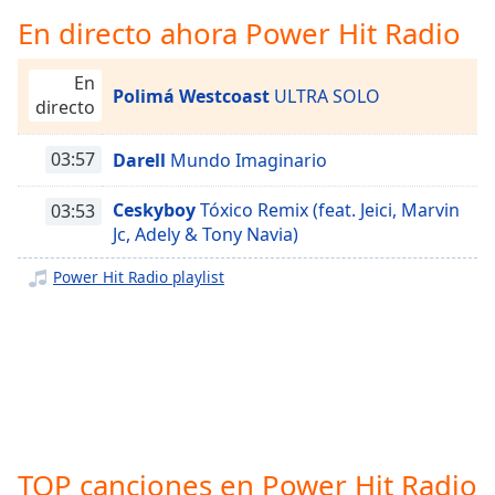
Remaining
En directo ahora Power Hit Radio
Time
-
-:-
En
Polimá Westcoast
ULTRA SOLO
1x
directo
Playback
Rate
03:57
Darell
Mundo Imaginario
Chapters
Ceskyboy
Tóxico Remix (feat. Jeici, Marvin
03:53
Chapters
Jc, Adely & Tony Navia)
Descriptions
Power Hit Radio playlist
descriptions
off
,
selected
Subtitles
subtitles
settings
,
TOP canciones en Power Hit Radio