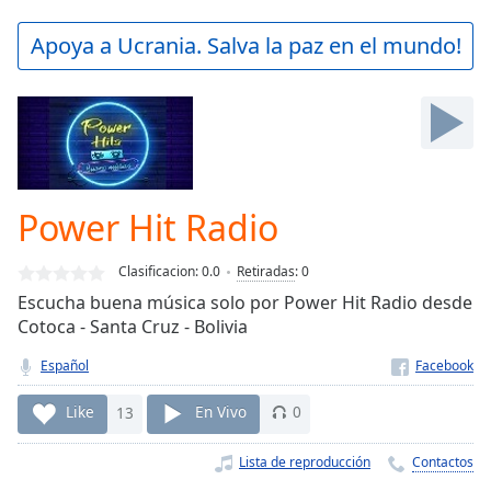
loading.
Play
Apoya a Ucrania. Salva la paz en el mundo!
Video
Play
Skip
Backward
Skip
Forward
Mute
Current
Power Hit Radio
Time
0:00
/
Clasificacion:
0.0
Retiradas
:
0
Duration
-:-
Escucha buena música solo por Power Hit Radio desde
Loaded
:
Cotoca - Santa Cruz - Bolivia
0.00%
Stream
Español
Type
LIVE
Seek to
Like
13
En Vivo
0
live,
currently
behind
Lista de reproducción
Contactos
live
LIVE