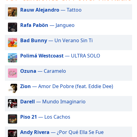
opens
subtitles
Rauw Alejandro
— Tattoo
settings
dialog
Rafa Pabön
— Jangueo
subtitles
off
,
Bad Bunny
— Un Verano Sin Ti
selected
Audio
Polimá Westcoast
— ULTRA SOLO
Track
Picture-
Ozuna
— Caramelo
in-
Picture
Zion
— Amor De Pobre (feat. Eddie Dee)
Fullscreen
This
is
Darell
— Mundo Imaginario
a
modal
Piso 21
— Los Cachos
window.
Andy Rivera
— ¿Por Qué Ella Se Fue
Beginning