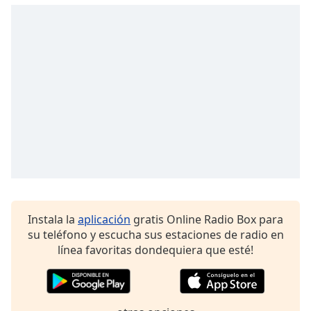
Opacity
Caption
Area
Background
Color
Opacity
Font
Size
Instala la
aplicación
gratis Online Radio Box para
su teléfono y escucha sus estaciones de radio en
línea favoritas dondequiera que esté!
Text
Edge
Style