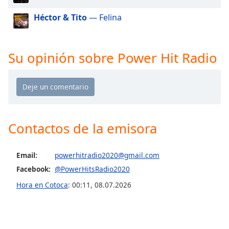
of
dialog
Héctor & Tito
— Felina
window.
Escape
will
Su opinión sobre Power Hit Radio
cancel
and
close
the
window.
Contactos de la emisora
Text
Color
Email:
powerhitradio2020@gmail.com
Facebook:
@PowerHitsRadio2020
Opacity
Hora en Cotoca
:
00:11
,
08.07.2026
Text
Background
Color