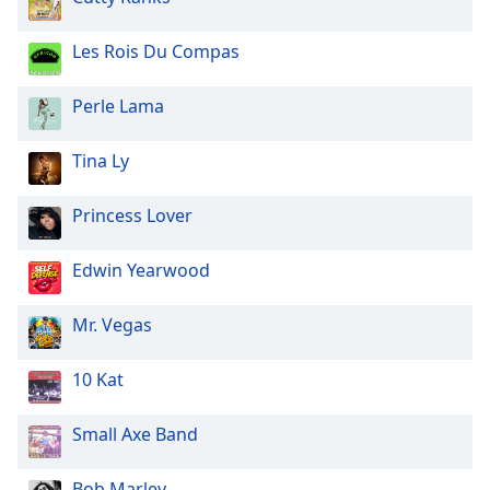
Opacity
Les Rois Du Compas
Perle Lama
Caption
Area
Background
Tina Ly
Color
Princess Lover
Opacity
Edwin Yearwood
Font
Mr. Vegas
Size
10 Kat
Text
Edge
Small Axe Band
Style
Bob Marley