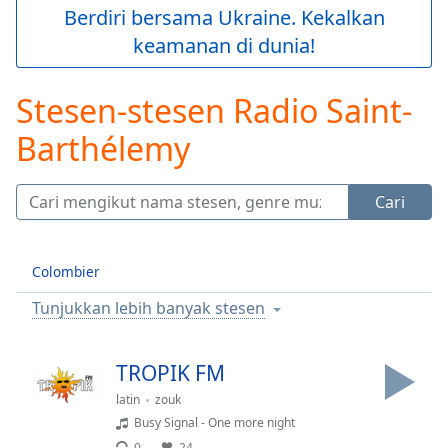
loading.
Berdiri bersama Ukraine. Kekalkan
Play
keamanan di dunia!
Video
Play
Skip
Stesen-stesen Radio Saint-
Backward
Skip
Barthélemy
Forward
Mute
Current
Cari
Time
0:00
/
Duration
-:-
Colombier
Loaded
:
0.00%
Tunjukkan lebih banyak stesen
Stream
Type
LIVE
TROPIK FM
Seek to
live,
latin
zouk
currently
behind
Busy Signal - One more night
live
LIVE
0
24