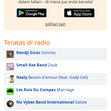
opens
dalam talian – di mana jua anda berada!
subtitles
settings
dialog
subtitles
pilihan lain
off
,
selected
Teratas di radio
Audio
Track
Kendji Girac
Sonrisa
Picture-
in-
Picture
Small Axe Band
Zouk
Fullscreen
This
Nesly
Besoin d'amour (feat. Gadji Celi)
is
a
Les Rois Du Compas
Marriage
modal
window.
Nu Vybes Band International
Salute
Beginning