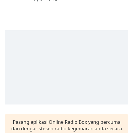
Remaining
Time
-
-:-
1x
Playback
Rate
Chapters
Chapters
Descriptions
descriptions
off
,
selected
Subtitles
subtitles
Pasang aplikasi Online Radio Box yang percuma
settings
,
dan dengar stesen radio kegemaran anda secara