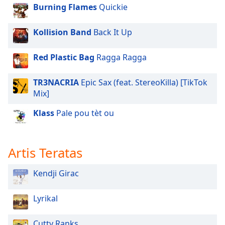
of
Burning Flames
Quickie
dialog
window.
Kollision Band
Back It Up
Escape
will
Red Plastic Bag
Ragga Ragga
cancel
and
close
TR3NACRIA
Epic Sax (feat. StereoKilla) [TikTok
the
Mix]
window.
Klass
Pale pou tèt ou
Text
Color
Artis Teratas
Opacity
Kendji Girac
Text
Lyrikal
Background
Color
Cutty Ranks