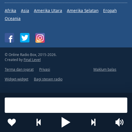
Afrika
Asia
Amerika Utara
Amerika Selatan
Eropah
Oceania
© Online Radio Box, 2015-2026.
Created by
Final Level
Terma dan syarat
Privasi
Maklum balas
Widget-widget
Bagi stesen radio