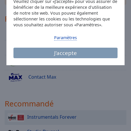
Veuillez cliquer sur «J'accepte» pour vous assurer de
Area
bénéficier de la meilleure expérience d'utilisation
Background
de notre site web. Vous pouvez également
Color
RTL Belgium SA
sélectionner les cookies ou les technologies que
vous souhaitez autoriser sous «Paramètres».
Radio Contact
Opacity
Paramètres
Bel RTL
Font
J'accepte
Size
Mint FM
Text
Contact Max
Edge
Style
Recommandé
Font
Family
Instrumentals Forever
Reset