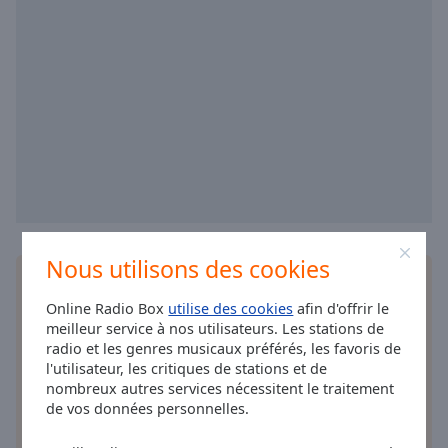
cancel
and
close
the
window.
Text
Color
Opacity
Nous utilisons des cookies
Text
Installez
l'application
gratuite Online Radio Box
Background
pour votre téléphone intelligent et d'écouter vos
Online Radio Box
utilise des cookies
afin d'offrir le
Color
stations de radio préférées en ligne où que vous
meilleur service à nos utilisateurs. Les stations de
soyez!
radio et les genres musicaux préférés, les favoris de
l'utilisateur, les critiques de stations et de
Opacity
nombreux autres services nécessitent le traitement
de vos données personnelles.
Caption
autres options