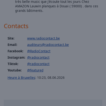
très belle music que j'écoute tout les jours Chez
selected
AMAZON Lauwin planques à Douai ( 59000) . dans ces
grands bâtiments.
Audio
Track
Contacts
Picture-
in-
Picture
Site:
www.radiocontact.be
Fullscreen
This
Email:
auditeurs@radiocontact.be
is
Facebook:
@RadioContact
a
Instagram:
@radiocontact
modal
Tiktok:
@radiocontact
window.
Youtube:
@featured
Beginning
Heure à Bruxelles
:
10:23
,
08.06.2026
of
dialog
window.
Escape
will