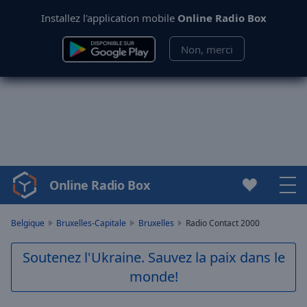
Installez l'application mobile
Online Radio Box
Non, merci
Online Radio Box
Video
Player
is
Belgique
Bruxelles-Capitale
Bruxelles
Radio Contact 2000
loading.
Play
Soutenez l'Ukraine. Sauvez la paix dans le
Video
monde!
Play
Skip
Backward