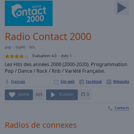
Skip
Forward
Mute
Current
Time
0:00
Radio Contact 2000
/
Duration
-:-
pop
top40
00s
Loaded
:
0.00%
Évaluation:
4.0
Avis
:
1
Stream
Les Hits des années 2000 (2000-2020). Programmation
Type
LIVE
Pop / Dance / Rock / Rnb / Variété Française.
Seek to
live,
Français
Site web
currently
behind
J’aime
369
Écouter
0
live
LIVE
Remaining
Time
-
Contacts
-:-
Radios de connexes
1x