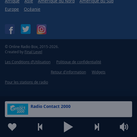
Afrique
Asie
Amérique du Nord
Amérique du Sud
Europe
Océanie
© Online Radio Box, 2015-2026.
Created by
Final Level
Les Conditions d’Utilisation
Politique de confidentialité
Retour d'information
Widgets
Pour les stations de radio
Radio Contact 2000