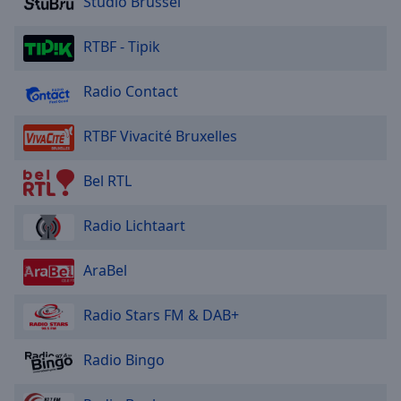
Studio Brussel
Done
Close
Modal
RTBF - Tipik
Dialog
End
Radio Contact
of
dialog
window.
RTBF Vivacité Bruxelles
Bel RTL
Radio Lichtaart
AraBel
Radio Stars FM & DAB+
Radio Bingo