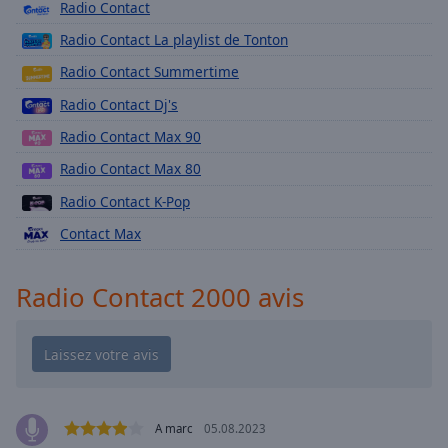
Playback
Radio Contact
Rate
Radio Contact La playlist de Tonton
Chapters
Radio Contact Summertime
Chapters
Radio Contact Dj's
Descriptions
Radio Contact Max 90
descriptions
Radio Contact Max 80
off
,
Radio Contact K-Pop
selected
Contact Max
Subtitles
subtitles
Radio Contact 2000 avis
settings
,
opens
subtitles
settings
dialog
subtitles
A marc
05.08.2023
off
,