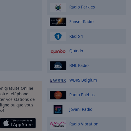
Radio Parkies
Sunset Radio
Radio 1
Quindo
BNL Radio
WBRS Belgium
ion gratuite Online
votre téléphone
Radio Phébus
uter vos stations de
 ligne où que vous
Jovani Radio
ez!
Radio Vibration