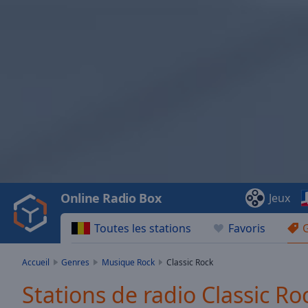
Video
Player
is
loading.
Play
Video
Online Radio Box
Jeux
Play
Skip
Toutes les stations
Favoris
Backward
Skip
Forward
Accueil
Genres
Musique Rock
Classic Rock
Mute
Current
Stations de radio Classic Ro
Time
0:00