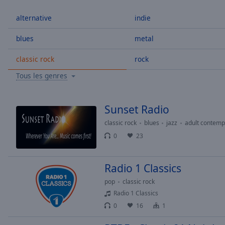
/
Duration
-:-
alternative
indie
Loaded
:
0.00%
blues
metal
0:00
classic rock
rock
Stream
Type
LIVE
Tous les genres
Seek to
live,
currently
behind
Sunset Radio
live
LIVE
Remaining
classic rock
blues
jazz
adult contemp
Time
-
0
23
-:-
Radio 1 Classics
1x
Playback
pop
classic rock
Rate
Radio 1 Classics
0
16
1
Chapters