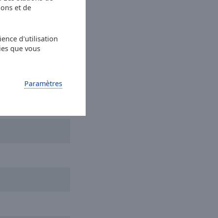
ions et de
et Dreams
ence d'utilisation
Everybody Wants To
ies que vous
Paramètres