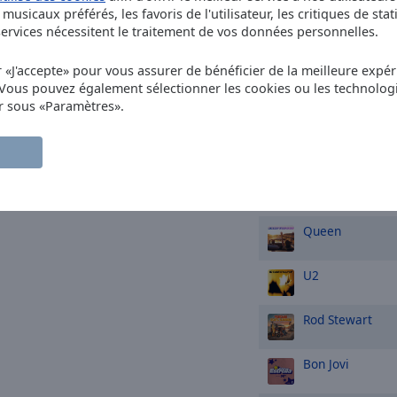
musicaux préférés, les favoris de l'utilisateur, les critiques de stat
rvices nécessitent le traitement de vos données personnelles.
Eurythmics
Swe
r «J'accepte» pour vous assurer de bénéficier de la meilleure expéri
Tears for Fears
 Vous pouvez également sélectionner les cookies ou les technolog
Rule the World
r sous «Paramètres».
Van Halen
Jump
TOP artistes
Queen
U2
Rod Stewart
Bon Jovi