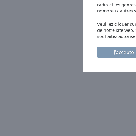
radio et les genres 
Picture-
nombreux autres se
in-
Picture
Fullscreen
Veuillez cliquer su
This
de notre site web.
is
souhaitez autorise
a
modal
J'accepte
window.
Beginning
of
dialog
window.
Escape
will
cancel
and
close
the