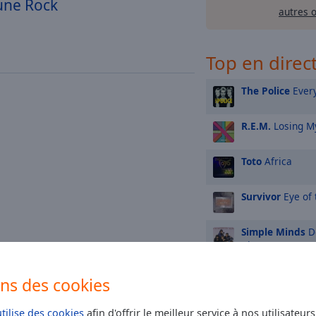
aune Rock
autres 
Top en direc
The Police
Every
R.E.M.
Losing My
Toto
Africa
Survivor
Eye of 
Simple Minds
Do
About Me)
Eagles
Hotel Cal
ons des cookies
Bon Jovi
Livin' 
utilise des cookies
afin d'offrir le meilleur service à nos utilisateur