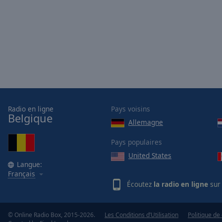
Opacity
Font
Size
Text
Edge
Style
Radio en ligne
Pays voisins
Belgique
Allemagne
Font
Family
Pays populaires
United States
Langue:
Reset
Français
Done
Écoutez
la radio en ligne
sur 
Close
Modal
Dialog
© Online Radio Box, 2015-2026.
Les Conditions d’Utilisation
Politique de 
End