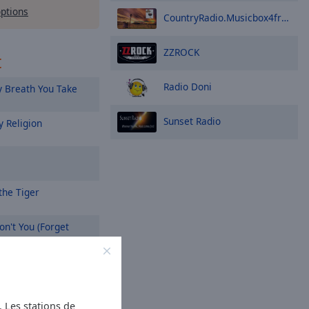
options
CountryRadio.Musicbox4friends
ZZROCK
t
Radio Doni
 Breath You Take
Sunset Radio
 Religion
the Tiger
n't You (Forget
ifornia
On a Prayer
s. Les stations de