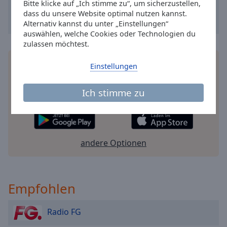
Caption
Bitte klicke auf „Ich stimme zu“, um sicherzustellen,
Area
dass du unsere Website optimal nutzen kannst.
Alternativ kannst du unter „Einstellungen“
Background
auswählen, welche Cookies oder Technologien du
Color
zulassen möchtest.
Installieren Sie gratis
Gratisapp
auf Ihrem
Opacity
Einstellungen
Smartphone die Online Radio Box-App und hören
Sie Ihr Lieblingsradio online an, wo Sie immer
Ich stimme zu
Font
wollen.
Size
Text
andere Optionen
Edge
Style
Empfohlen
Font
Family
Radio FG