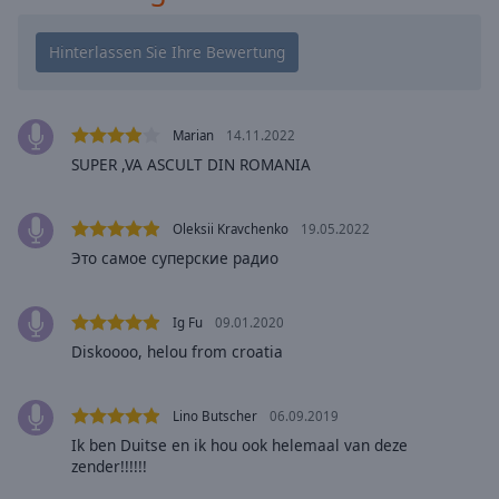
Playback
Rate
Chapters
Chapters
Marian
14.11.2022
SUPER ,VA ASCULT DIN ROMANIA
Descriptions
descriptions
off
,
Oleksii Kravchenko
19.05.2022
selected
Это самое суперские радио
Subtitles
Ig Fu
09.01.2020
subtitles
Diskoooo, helou from croatia
settings
,
opens
subtitles
Lino Butscher
06.09.2019
settings
Ik ben Duitse en ik hou ook helemaal van deze
dialog
zender!!!!!!
subtitles