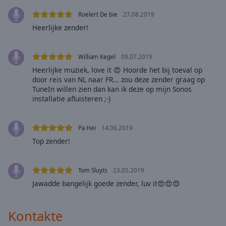
off
,
Roelert De bie
27.08.2019
selected
Heerlijke zender!
Audio
Track
William Kegel
09.07.2019
Picture-
Heerlijke muziek, love it 😍 Hoorde het bij toeval op
in-
door reis van NL naar FR... zou deze zender graag op
Picture
TuneIn willen zien dan kan ik deze op mijn Sonos
Fullscreen
installatie afluisteren ;-)
This
is
a
Pa Hei
14.06.2019
modal
Top zender!
window.
Beginning
Tom Sluyts
23.05.2019
of
Jawadde bangelijk goede zender, luv it😍😍😍
dialog
window.
Kontakte
Escape
will