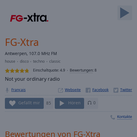
Backward
Skip
Forward
Mute
Current
Time
0:00
FG-Xtra
/
Duration
-:-
Antwerpen, 107.0 MHz FM
Loaded
:
house
disco
techno
classic
0.00%
Stream
Einschaltquote:
4.9
Bewertungen
:
8
Type
LIVE
Not your ordinary radio
Seek to
live,
Français
Webseite
currently
behind
live
LIVE
Gefällt mir
85
Hören
0
Remaining
Time
-
Kontakte
-:-
Bewertungen von FG-Xtra
1x