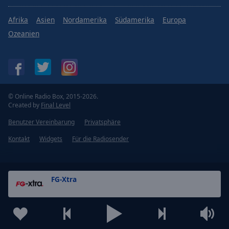
Afrika
Asien
Nordamerika
Südamerika
Europa
Ozeanien
© Online Radio Box, 2015-2026.
Created by
Final Level
Benutzer Vereinbarung
Privatsphäre
Kontakt
Widgets
Für die Radiosender
FG-Xtra