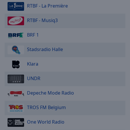
Reset
RTBF - La Première
Done
Close
Modal
RTBF - Musiq3
Dialog
End
BRF 1
of
dialog
window.
Stadsradio Halle
Klara
UNDR
Depeche Mode Radio
TROS FM Belgium
One World Radio