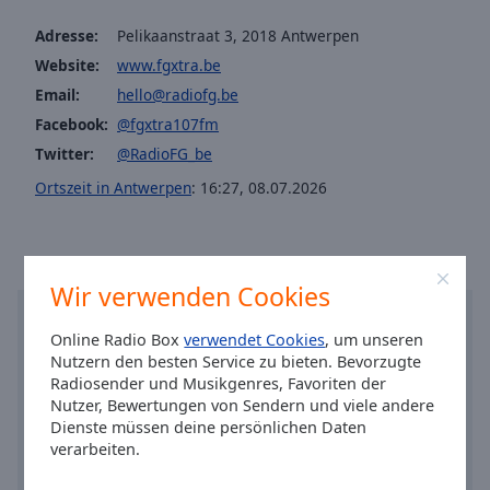
cancel
Adresse:
Pelikaanstraat 3, 2018 Antwerpen
and
Website:
www.fgxtra.be
close
the
Email:
hello@radiofg.be
window.
Facebook:
@fgxtra107fm
Twitter:
@RadioFG_be
Text
Ortszeit in Antwerpen
:
16:27
,
08.07.2026
Color
Opacity
Wir verwenden Cookies
Text
Online Radio Box
verwendet Cookies
, um unseren
Background
Nutzern den besten Service zu bieten. Bevorzugte
Color
Radiosender und Musikgenres, Favoriten der
Nutzer, Bewertungen von Sendern und viele andere
Dienste müssen deine persönlichen Daten
Opacity
verarbeiten.