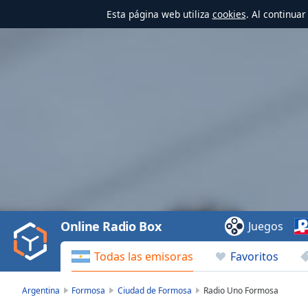
Esta página web utiliza
cookies
. Al continua
Video
Player
is
loading.
Play
Video
Online Radio Box
Juegos
Play
Skip
Todas las emisoras
Favoritos
Backward
Skip
Forward
Argentina
Formosa
Ciudad de Formosa
Radio Uno Formosa
Mute