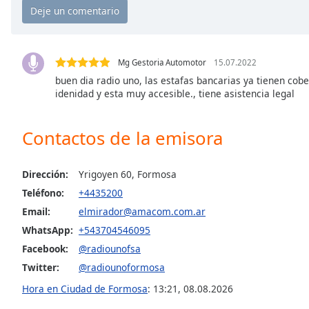
Chapters
Chapters
Descriptions
Mg Gestoria Automotor
15.07.2022
buen dia radio uno, las estafas bancarias ya tienen cob
descriptions
idenidad y esta muy accesible., tiene asistencia legal
off
,
selected
Contactos de la emisora
Subtitles
subtitles
Dirección:
Yrigoyen 60, Formosa
settings
,
Teléfono:
+4435200
opens
subtitles
Email:
elmirador@amacom.com.ar
settings
WhatsApp:
+543704546095
dialog
Facebook:
@radiounofsa
subtitles
Twitter:
@radiounoformosa
off
,
selected
Hora en Ciudad de Formosa
:
13:21
,
08.08.2026