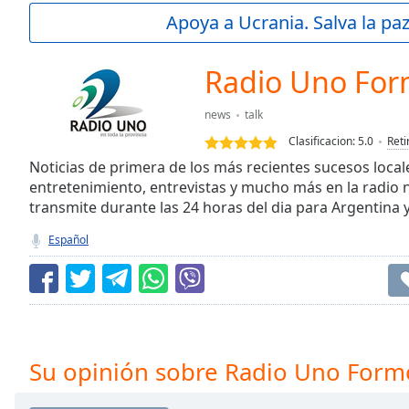
Current
Apoya a Ucrania. Salva la pa
Time
0:00
/
Duration
-:-
Radio Uno Fo
Loaded
:
0.00%
news
talk
0:00
Clasificacion:
5.0
Reti
Stream
Type
Noticias de primera de los más recientes sucesos locale
LIVE
entretenimiento, entrevistas y mucho más en la radi
Seek to
live,
transmite durante las 24 horas del dia para Argentina 
currently
behind
Español
live
LIVE
Remaining
Time
-
-:-
1x
Su opinión sobre Radio Uno Form
Playback
Rate