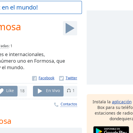
z en el mundo!
rmosa
radas
:
1
s e internacionales,
o número uno en Formosa, que
y el mundo.
Like
18
En Vivo
1
Instala la
aplicación
Contactos
Box para su teléf
estaciones de radio
osa
dondequiera