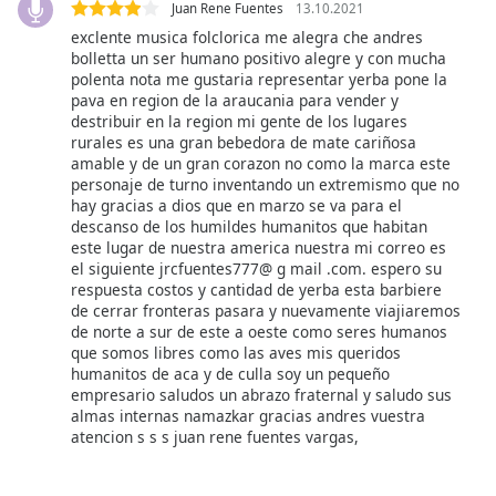
Juan Rene Fuentes
13.10.2021
exclente musica folclorica me alegra che andres
Opacity
bolletta un ser humano positivo alegre y con mucha
polenta nota me gustaria representar yerba pone la
pava en region de la araucania para vender y
Caption
destribuir en la region mi gente de los lugares
Area
rurales es una gran bebedora de mate cariñosa
Background
amable y de un gran corazon no como la marca este
personaje de turno inventando un extremismo que no
Color
hay gracias a dios que en marzo se va para el
descanso de los humildes humanitos que habitan
este lugar de nuestra america nuestra mi correo es
Opacity
el siguiente jrcfuentes777@ g mail .com. espero su
respuesta costos y cantidad de yerba esta barbiere
de cerrar fronteras pasara y nuevamente viajiaremos
Font
de norte a sur de este a oeste como seres humanos
Size
que somos libres como las aves mis queridos
humanitos de aca y de culla soy un pequeño
empresario saludos un abrazo fraternal y saludo sus
Text
almas internas namazkar gracias andres vuestra
Edge
atencion s s s juan rene fuentes vargas,
Style