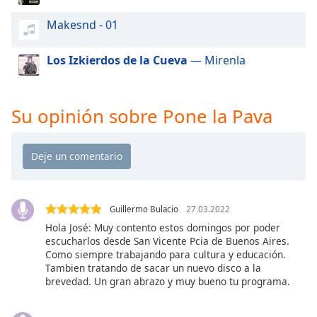
of
dialog
Makesnd - 01
window.
Escape
Los Izkierdos de la Cueva
— Mirenla
will
cancel
and
Su opinión sobre Pone la Pava
close
the
window.
Text
Color
Guillermo Bulacio
27.03.2022
Hola José: Muy contento estos domingos por poder
Opacity
escucharlos desde San Vicente Pcia de Buenos Aires.
Como siempre trabajando para cultura y educación.
Tambien tratando de sacar un nuevo disco a la
Text
brevedad. Un gran abrazo y muy bueno tu programa.
Background
Color