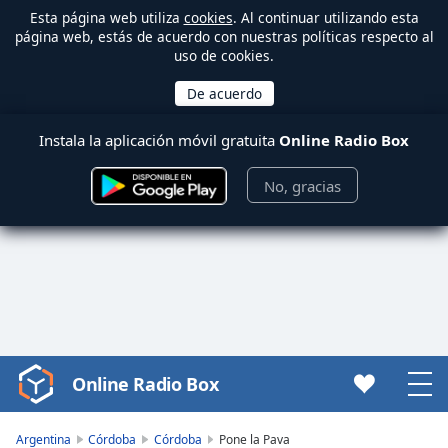
Esta página web utiliza
cookies
. Al continuar utilizando esta
página web, estás de acuerdo con nuestras políticas respecto al
uso de cookies.
Instala la aplicación móvil gratuita
Online Radio Box
No, gracias
Online Radio Box
Video
Player
is
Argentina
Córdoba
Córdoba
Pone la Pava