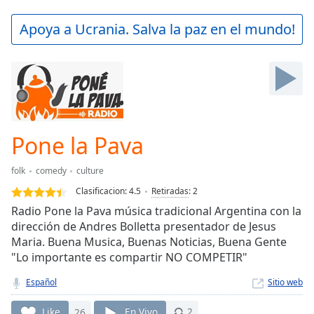
loading.
Play
Apoya a Ucrania. Salva la paz en el mundo!
Video
Play
Skip
Backward
Skip
Forward
Mute
Current
Pone la Pava
Time
0:00
/
folk
comedy
culture
Duration
-:-
Clasificacion:
4.5
Retiradas
:
2
Loaded
:
Radio Pone la Pava música tradicional Argentina con la
0.00%
dirección de Andres Bolletta presentador de Jesus
Stream
Maria. Buena Musica, Buenas Noticias, Buena Gente
Type
LIVE
"Lo importante es compartir NO COMPETIR"
Seek to
live,
currently
Español
Sitio web
behind
live
LIVE
Like
26
En Vivo
2