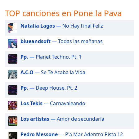
opens
subtitles
TOP canciones en Pone la Pava
settings
dialog
Natalia Lagos
— No Hay Final Feliz
subtitles
off
,
selected
blueandsoft
— Todas las mañanas
Audio
Pp.
— Planet Techno, Pt. 1
Track
Picture-
A.C.O
— Se Te Acaba la Vida
in-
Picture
Fullscreen
Pp.
— Deep House, Pt. 2
This
is
Los Tekis
— Carnavaleando
a
modal
Los artistas
— Amor de secundaría
window.
Pedro Messone
— P'a Mar Adentro Pista 12
Beginning