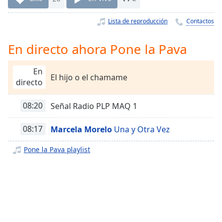
Remaining
Time
-
Lista de reproducción
Contactos
-:-
1x
En directo ahora Pone la Pava
Playback
Rate
En
El hijo o el chamame
directo
Chapters
Chapters
08:20
Señal Radio PLP MAQ 1
Descriptions
08:17
Marcela Morelo
Una y Otra Vez
descriptions
Pone la Pava playlist
off
,
selected
Subtitles
subtitles
settings
,