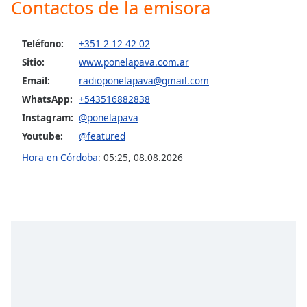
Contactos de la emisora
Font
Family
Teléfono:
+351 2 12 42 02
Sitio:
www.ponelapava.com.ar
Reset
Email:
radioponelapava@gmail.com
Done
WhatsApp:
+543516882838
Close
Modal
Instagram:
@ponelapava
Dialog
End
Youtube:
@featured
of
Hora en Córdoba
:
05:25
,
08.08.2026
dialog
window.