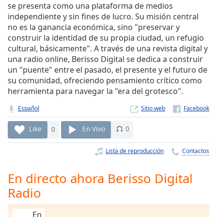
Remaining
se presenta como una plataforma de medios
Time
-
independiente y sin fines de lucro. Su misión central
-:-
no es la ganancia económica, sino "preservar y
construir la identidad de su propia ciudad, un refugio
1x
cultural, básicamente". A través de una revista digital y
Playback
una radio online, Berisso Digital se dedica a construir
Rate
un "puente" entre el pasado, el presente y el futuro de
su comunidad, ofreciendo pensamiento crítico como
Chapters
herramienta para navegar la "era del grotesco".
Chapters
Español
Sitio web
Descriptions
Like
0
En Vivo
0
descriptions
off
,
Lista de reproducción
Contactos
selected
En directo ahora Berisso Digital
Subtitles
Radio
subtitles
settings
,
En