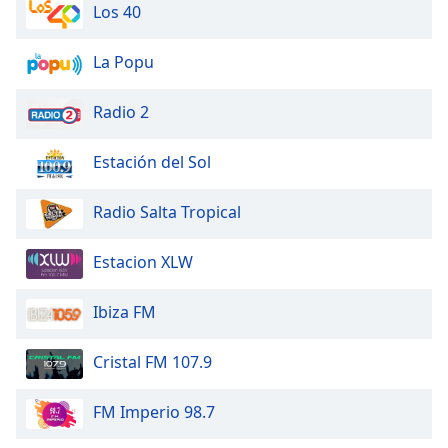
Los 40
La Popu
Radio 2
Estación del Sol
Radio Salta Tropical
Estacion XLW
Ibiza FM
Cristal FM 107.9
FM Imperio 98.7