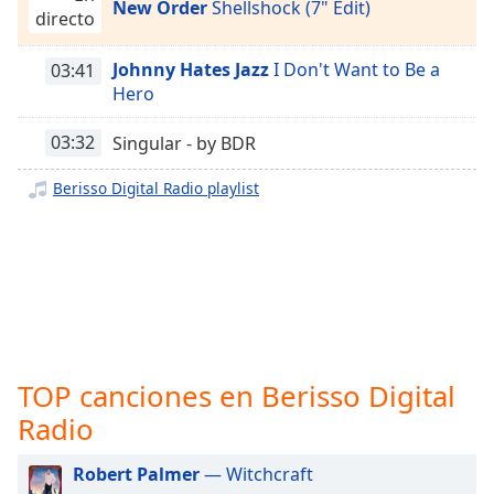
opens
New Order
Shellshock (7" Edit)
directo
subtitles
settings
Johnny Hates Jazz
I Don't Want to Be a
03:41
dialog
Hero
subtitles
off
,
03:32
Singular - by BDR
selected
Berisso Digital Radio playlist
Audio
Track
Picture-
in-
Picture
Fullscreen
This
is
a
TOP canciones en Berisso Digital
modal
Radio
window.
Robert Palmer
— Witchcraft
Beginning