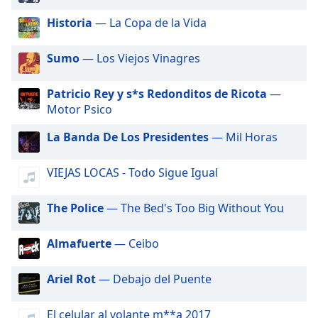
of
dialog
Historia
— La Copa de la Vida
window.
Escape
Sumo
— Los Viejos Vinagres
will
cancel
Patricio Rey y s*s Redonditos de Ricota
—
and
Motor Psico
close
the
La Banda De Los Presidentes
— Mil Horas
window.
VIEJAS LOCAS - Todo Sigue Igual
Text
Color
The Police
— The Bed's Too Big Without You
Opacity
Almafuerte
— Ceibo
Text
Ariel Rot
— Debajo del Puente
Background
Color
El celular al volante m**a 2017