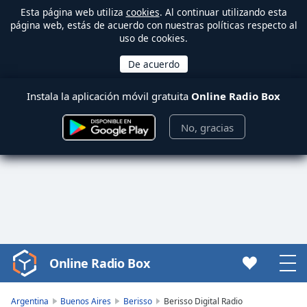
Esta página web utiliza
cookies
. Al continuar utilizando esta
página web, estás de acuerdo con nuestras políticas respecto al
uso de cookies.
Instala la aplicación móvil gratuita
Online Radio Box
No, gracias
Online Radio Box
Video
Player
is
Argentina
Buenos Aires
Berisso
Berisso Digital Radio