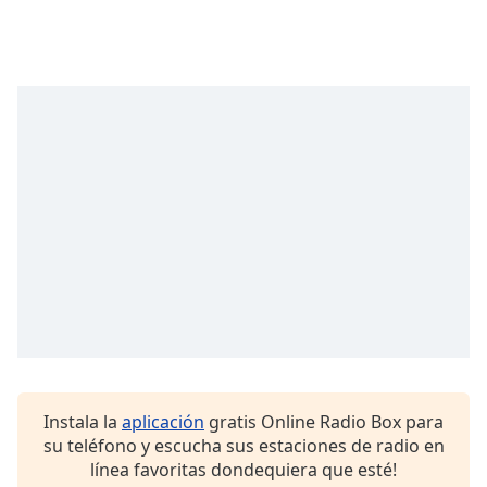
Font
Family
Reset
Done
Close
Modal
Dialog
End
of
dialog
window.
Instala la
aplicación
gratis Online Radio Box para
su teléfono y escucha sus estaciones de radio en
línea favoritas dondequiera que esté!