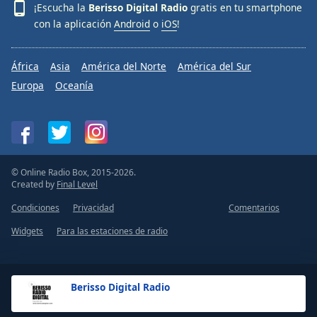
¡Escucha la
Berisso Digital Radio
gratis en tu smartphone
con la aplicación
Android
o
iOS
!
África
Asia
América del Norte
América del Sur
Europa
Oceanía
© Online Radio Box, 2015-2026.
Created by
Final Level
Condiciones
Privacidad
Comentarios
Widgets
Para las estaciones de radio
Berisso Digital Radio