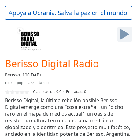
loading.
Play
Apoya a Ucrania. Salva la paz en el mundo!
Video
Play
Skip
Backward
Skip
Forward
Mute
Current
Berisso Digital Radio
Time
0:00
/
Berisso, 100 DAB+
Duration
-:-
rock
pop
jazz
tango
Loaded
:
0.00%
Clasificacion:
0.0
Retiradas
:
0
Stream
Berisso Digital, la última rebelión posible Berisso
Type
LIVE
Digital emerge como una "cosa extraña", un "bicho
raro en el mapa de medios actual", un oasis de
Seek to
live,
resistencia cultural en un panorama mediático
currently
globalizado y algorítmico. Este proyecto multifacético,
behind
live
LIVE
anclado en la identidad potente de Berisso, Argentina,