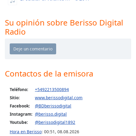
Opacity
Su opinión sobre Berisso Digital
Radio
Caption
Area
Background
Color
Opacity
Contactos de la emisora
Font
Teléfono:
+5492213500894
Size
Sitio:
www.berissodigital.com
Facebook:
@BDberissodigital
Text
Instagram:
@berisso.digital
Edge
Youtube:
@berissodigital1892
Style
Hora en Berisso
:
00:51
,
08.08.2026