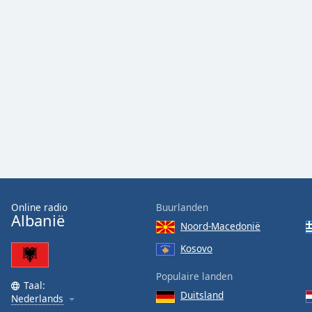
Audio
Track
Picture-
in-
Picture
Fullscreen
This
is
a
modal
window.
Beginning
of
Online radio
Buurlanden
Albanië
dialog
Noord-Macedonië
window.
Kosovo
Escape
will
Populaire landen
cancel
Taal:
and
Duitsland
Nederlands
close