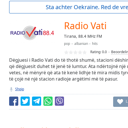
Current
Sta achter Oekraïne. Red de vre
Time
0:00
/
Duration
-:-
Radio Vati
Loaded
:
0.00%
Tirana, 88.4 MHz FM
0:00
pop
albanian
hits
Stream
Type
LIVE
Rating:
0.0
Beoordeli
Seek to
Dëgjuesi i Radio Vati do të thotë shumë, stacioni dëshi
live,
që dëgjuesit duhet të jenë të lumtur. Ata ndërtojnë nj
currently
vetes, në mënyrë që ata të kenë lidhje të mira midis tyr
behind
live
LIVE
të çojë në një stacion radioje argëtimi më të pasur.
Remaining
Time
-
Shqip
-:-
L
1x
Playback
Rate