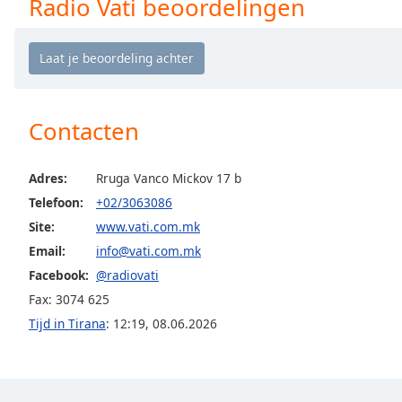
Radio Vati beoordelingen
Chapters
Chapters
Descriptions
descriptions
Contacten
off
,
selected
Adres:
Rruga Vanco Mickov 17 b
Subtitles
Telefoon:
+02/3063086
subtitles
Site:
www.vati.com.mk
settings
,
Email:
info@vati.com.mk
opens
subtitles
Facebook:
@radiovati
settings
Fax: 3074 625
dialog
Tijd in Tirana
:
12:19
,
08.06.2026
subtitles
off
,
selected