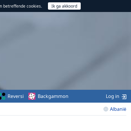
n betreffende cookies.
Reversi
Backgammon
Log in
Albanië