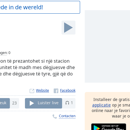
de in de wereld!
ngen
:
0
ron të prezantohet si një stacion
ë unitet të madh mes dëgjuesve dhe
e dhe dëgjuesve të tyre, gjë që do
Website
Installeer de grati
euk
23
Luister live
1
applicatie
op je sma
online naar je favor
waar je o
Contacten