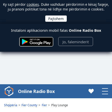
Ky sajt përdor
cookies
. Duke vazhduar përdorimin e kësaj faqeje,
ju pranoni politikat tona në lidhje me përdorimin e cookies.
Instaloni aplikacionin mobil falas
Online Radio Box
Jo, faleminderit
Online Radio Box
Video
Player
is
Shqipëria
Fier County
Fier
Play Lounge
loading.