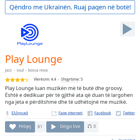
Play
Qëndro me Ukrainën. Ruaj paqen në botë!
Video
Play
Skip
Backward
Skip
Forward
Mute
Current
Play Lounge
Time
0:00
/
jazz
soul
bossa nova
Duration
-:-
Vlerësim:
4.4
Shqyrtime
:
5
Loaded
:
Play Lounge luan muzikën më të butë dhe groovy.
0.00%
Është e dedikuar për të gjithë ata që duan të largohen
Stream
nga jeta e përditshme dhe të udhëtojnë me muzikë.
Type
LIVE
Seek to
Ελληνικά
Faqe interneti
live,
currently
behind
Pëlqej
81
Dëgjo live
0
live
LIVE
Remaining