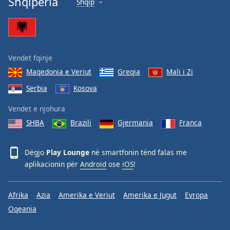
Shqipëria
Shqip
Vendet fqinje
Maqedonia e Veriut
Greqia
Mali i Zi
Serbia
Kosova
Vendet e njohura
SHBA
Brazili
Gjermania
Franca
Dëgjo
Play Lounge
në smartfonin tënd falas me
aplikacionin për
Android
ose
iOS
!
Afrika
Azia
Amerika e Veriut
Amerika e Jugut
Evropa
Oqeania