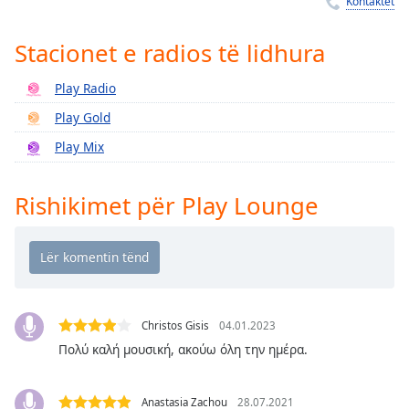
Kontaktet
Time
-
-:-
Stacionet e radios të lidhura
1x
Play Radio
Playback
Rate
Play Gold
Chapters
Play Mix
Chapters
Rishikimet për Play Lounge
Descriptions
descriptions
off
,
selected
Subtitles
Christos Gisis
04.01.2023
Πολύ καλή μουσική, ακούω όλη την ημέρα.
subtitles
settings
,
opens
Anastasia Zachou
28.07.2021