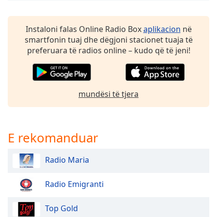
Opacity
Instaloni falas Online Radio Box
aplikacion
në
smartfonin tuaj dhe dëgjoni stacionet tuaja të
Caption
preferuara të radios online – kudo që të jeni!
Area
Background
Color
mundësi të tjera
Opacity
Font
E rekomanduar
Size
Radio Maria
Text
Edge
Radio Emigranti
Style
Top Gold
Font