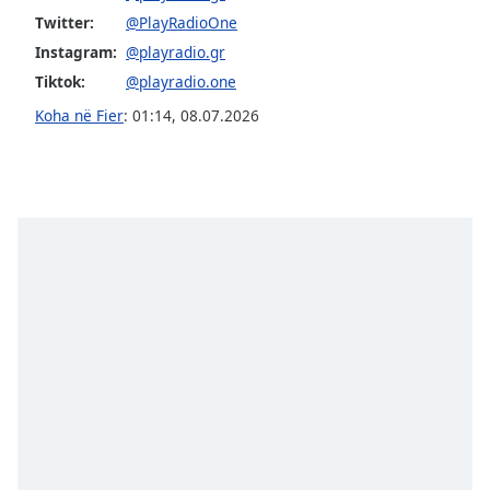
dialog
Twitter:
@PlayRadioOne
window.
Instagram:
@playradio.gr
Escape
Tiktok:
@playradio.one
will
cancel
Koha në Fier
:
01:14
,
08.07.2026
and
close
the
window.
Text
Color
Opacity
Text
Background
Color