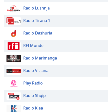
Family
Radio Lushnja
Radio Tirana 1
Reset
Done
Close
Radio Dashuria
Modal
Dialog
End
RFI Monde
of
dialog
Radio Marimanga
window.
Radio Viciana
Play Radio
Radio Shqip
Radio Klea