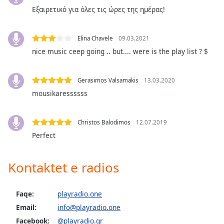
subtitles
Εξαιρετικό για όλες τις ώρες της ημέρας!
settings
dialog
subtitles
Elina Chavele
09.03.2021
off
,
nice music ceep going .. but.... were is the play list ? $
selected
Audio
Gerasimos Valsamakis
13.03.2020
Track
mousikaressssss
Picture-
in-
Picture
Christos Balodimos
12.07.2019
Fullscreen
Perfect
This
is
a
Kontaktet e radios
modal
window.
Faqe:
playradio.one
Beginning
Email:
info@playradio.one
of
Facebook:
@playradio.gr