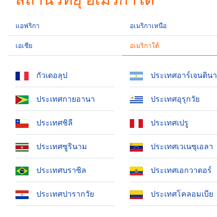
Current
Time
0:00
/
แอฟริกา
อเมริกาเหนือ
Duration
-:-
Loaded
เอเชีย
:
อเมริกาใต้
0.00%
0:00
กัวเดอลุป
ประเทศอาร์เจนตินา
Stream
Type
LIVE
ประเทศกายอานา
ประเทศอุรุกวัย
Seek to
live,
currently
ประเทศชิลี
ประเทศเปรู
behind
live
LIVE
Remaining
ประเทศซูรินาม
ประเทศเวเนซุเอลา
Time
-
-:-
ประเทศบราซิล
ประเทศเอกวาดอร์
1x
ประเทศปารากวัย
ประเทศโคลอมเบีย
Playback
Rate