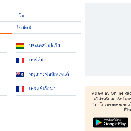
ยุโรป
โอเชียเนีย
ประเทศโบลิเวีย
มาร์ตีนิก
หมู่เกาะฟอล์กแลนด์
เฟรนช์เกียนา
ติดตั้งแอป Online Ra
ฟรีสำหรับสมาร์ตโฟน
วิทยุโปรดของคุณออนไล
ที่ไ