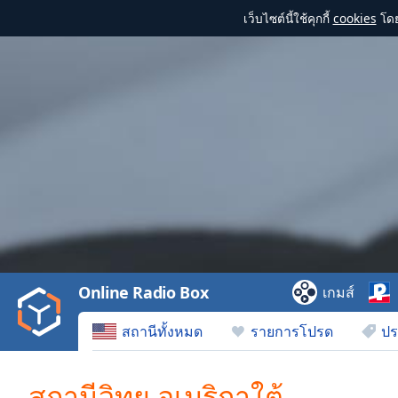
เว็บไซต์นี้ใช้คุกกี้
cookies
โดย
Video
Player
is
loading.
Play
Video
Online Radio Box
เกมส์
Play
Skip
สถานีทั้งหมด
รายการโปรด
ปร
Backward
Skip
Forward
สถานีวิทยุ อเมริกาใต้
Mute